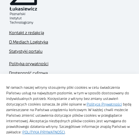
Kontakt z redakcją
O Mediach Logistyka
Statystyki portalu
Polityka prywatności
Dostępność cyfrowa
Regulamin Portalu
W ramach naszej witryny stosujemy pliki cookies w celu świadczenia
Regulamin sklepu
Państwu usług na najwyższym poziomie, w tym w sposób dostosowany do
indywidualnych potrzeb. Korzystanie z witryny bez zmiany ustawień
dotyczących cookies oznacza, że pliki opisane w
Polityce Prywatności
będą
zamieszczane na Państwa urządzeniu końcowym. W każdej chwili możecie
Państwo zmienić ustawienia dotyczące plików cookies w przeglądarce
internetowej. Akceptacja niezbędnych plików cookies jest wymagana do
Obrazy stockowe
prawidłowego działania witryny. Szczegółowe informacje znajdą Państwo w
autorstwa
zakładce:
POLITYKA PRYWATNOŚCI
.