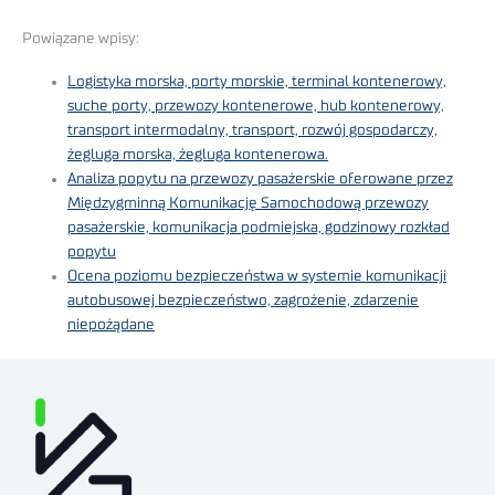
Powiązane wpisy:
Logistyka morska, porty morskie, terminal kontenerowy,
suche porty, przewozy kontenerowe, hub kontenerowy,
transport intermodalny, transport, rozwój gospodarczy,
żegluga morska, żegluga kontenerowa.
Analiza popytu na przewozy pasażerskie oferowane przez
Międzygminną Komunikację Samochodową przewozy
pasażerskie, komunikacja podmiejska, godzinowy rozkład
popytu
Ocena poziomu bezpieczeństwa w systemie komunikacji
autobusowej bezpieczeństwo, zagrożenie, zdarzenie
niepożądane