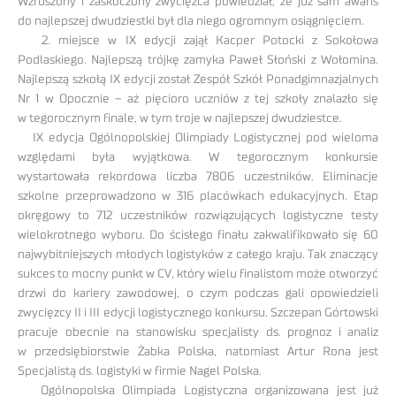
Wzruszony i zaskoczony zwycięzca powiedział, że już sam awans
do najlepszej dwudziestki był dla niego ogromnym osiągnięciem.
2. miejsce w IX edycji zajął Kacper Potocki z Sokołowa
Podlaskiego. Najlepszą trójkę zamyka Paweł Słoński z Wołomina.
Najlepszą szkołą IX edycji został Zespół Szkół Ponadgimnazjalnych
Nr 1 w Opocznie – aż pięcioro uczniów z tej szkoły znalazło się
w tegorocznym finale, w tym troje w najlepszej dwudziestce.
IX edycja Ogólnopolskiej Olimpiady Logistycznej pod wieloma
względami była wyjątkowa. W tegorocznym konkursie
wystartowała rekordowa liczba 7806 uczestników. Eliminacje
szkolne przeprowadzono w 316 placówkach edukacyjnych. Etap
okręgowy to 712 uczestników rozwiązujących logistyczne testy
wielokrotnego wyboru. Do ścisłego finału zakwalifikowało się 60
najwybitniejszych młodych logistyków z całego kraju. Tak znaczący
sukces to mocny punkt w CV, który wielu finalistom może otworzyć
drzwi do kariery zawodowej, o czym podczas gali opowiedzieli
zwycięzcy II i III edycji logistycznego konkursu. Szczepan Górtowski
pracuje obecnie na stanowisku specjalisty ds. prognoz i analiz
w przedsiębiorstwie Żabka Polska, natomiast Artur Rona jest
Specjalistą ds. logistyki w firmie Nagel Polska.
Ogólnopolska Olimpiada Logistyczna organizowana jest już