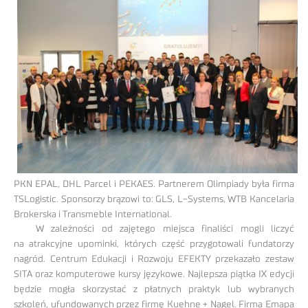
PKN EPAL, DHL Parcel i PEKAES. Partnerem Olimpiady była firma
TSLogistic. Sponsorzy brązowi to: GLS, L-Systems, WTB Kancelaria
Brokerska i Transmeble International.
W zależności od zajętego miejsca finaliści mogli liczyć
na atrakcyjne upominki, których część przygotowali fundatorzy
nagród. Centrum Edukacji i Rozwoju EFEKTY przekazało zestaw
SITA oraz komputerowe kursy językowe. Najlepsza piątka IX edycji
będzie mogła skorzystać z płatnych praktyk lub wybranych
szkoleń, ufundowanych przez firmę Kuehne + Nagel. Firma Emapa