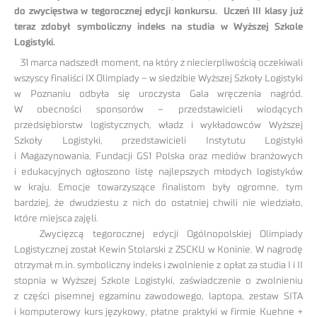
do zwycięstwa w tegorocznej edycji konkursu. Uczeń III klasy już
teraz zdobył symboliczny indeks na studia w Wyższej Szkole
Logistyki.
31 marca nadszedł moment, na który z niecierpliwością oczekiwali
wszyscy finaliści IX Olimpiady – w siedzibie Wyższej Szkoły Logistyki
w Poznaniu odbyła się uroczysta Gala wręczenia nagród.
W obecności sponsorów – przedstawicieli wiodących
przedsiębiorstw logistycznych, władz i wykładowców Wyższej
Szkoły Logistyki, przedstawicieli Instytutu Logistyki
i Magazynowania, Fundacji GS1 Polska oraz mediów branżowych
i edukacyjnych ogłoszono listę najlepszych młodych logistyków
w kraju. Emocje towarzyszące finalistom były ogromne, tym
bardziej, że dwudziestu z nich do ostatniej chwili nie wiedziało,
które miejsca zajęli.
Zwycięzcą tegorocznej edycji Ogólnopolskiej Olimpiady
Logistycznej został Kewin Stolarski z ZSCKU w Koninie. W nagrodę
otrzymał m.in. symboliczny indeks i zwolnienie z opłat za studia I i II
stopnia w Wyższej Szkole Logistyki, zaświadczenie o zwolnieniu
z części pisemnej egzaminu zawodowego, laptopa, zestaw SITA
i komputerowy kurs językowy, płatne praktyki w firmie Kuehne +