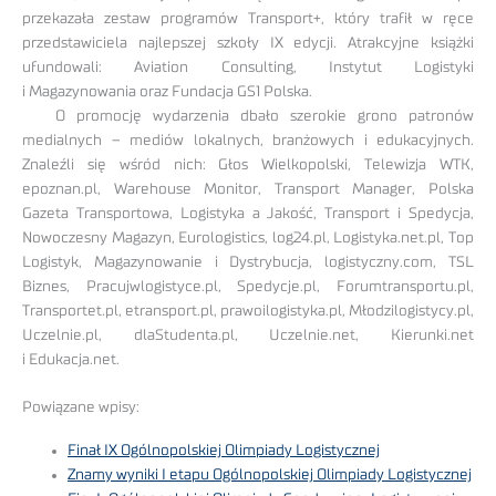
przekazała zestaw programów Transport+, który trafił w ręce
przedstawiciela najlepszej szkoły IX edycji. Atrakcyjne książki
ufundowali: Aviation Consulting, Instytut Logistyki
i Magazynowania oraz Fundacja GS1 Polska.
O promocję wydarzenia dbało szerokie grono patronów
medialnych – mediów lokalnych, branżowych i edukacyjnych.
Znaleźli się wśród nich: Głos Wielkopolski, Telewizja WTK,
epoznan.pl, Warehouse Monitor, Transport Manager, Polska
Gazeta Transportowa, Logistyka a Jakość, Transport i Spedycja,
Nowoczesny Magazyn, Eurologistics, log24.pl, Logistyka.net.pl, Top
Logistyk, Magazynowanie i Dystrybucja, logistyczny.com, TSL
Biznes, Pracujwlogistyce.pl, Spedycje.pl, Forumtransportu.pl,
Transportet.pl, etransport.pl, prawoilogistyka.pl, Młodzilogistycy.pl,
Uczelnie.pl, dlaStudenta.pl, Uczelnie.net, Kierunki.net
i Edukacja.net.
Powiązane wpisy:
Finał IX Ogólnopolskiej Olimpiady Logistycznej
Znamy wyniki I etapu Ogólnopolskiej Olimpiady Logistycznej