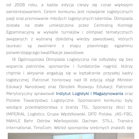
od 2008 roku, a każda edycja cieszy się coraz większym
zainteresowaniem. Celem konkursu jest rozwijanie logistycznych
pasji oraz promowanie młodych logistycznych talentów. Olimpiada
została na stałe umieszczona przez Centralną Komisję
Egzaminacyjną w wykazie turniejów i olimpiad tematycznych
związanych z wybraną dziedziną wiedzy zawodowej, których
laureaci są zwolnieni z etapu pisemnego egzaminu
potwierdzającego kwalifikacje zawodowe.
IX Ogólnopolska Olimpiada Logistyczna nie odbyłaby się bez
wsparcia patronów, sponsorów i fundatorów nagród, którzy
chętnie i aktywnie angażują się w kształcenie przyszłej kadry
logistycznej. Patronat honorowy nad IX edycją objął Minister
Edukacji Narodowej oraz Ośrodek Rozwoju Edukacji. Patronat
Merytoryczny sprawował
Instytut Logistyki i Magazynowania
oraz
Polskie Towarzystwo Logistyczne. Sponsorami konkursu były
wiodące przedsiębiorstwa z branży TSL. Sponsorzy złoci to:
IMPERIAL Logistics, Grupa Wędzikowski, DPD Polska, JAS-FBG,
MAHLE Behr Ostrów Wielkopolski, Dachser, STILL, Transics
International, TimoCom. Wśród sponsorów srebrnych
znaleźli się: