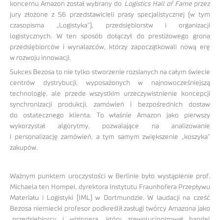
koncernu Amazon został wybrany do
Logistics Hall of Fame
przez
jury złożone z 56 przedstawicieli prasy specjalistycznej (w tym
czasopisma „Logistyka”), przedsiębiorstw i organizacji
logistycznych. W ten sposób dołączył do prestiżowego grona
przedsiębiorców i wynalazców, którzy zapoczątkowali nową erę
w rozwoju innowacji.
Sukces Bezosa to nie tylko stworzenie rozsianych na całym świecie
centrów dystrybucji, wyposażonych w najnowocześniejszą
technologię, ale przede wszystkim urzeczywistnienie koncepcji
synchronizacji produkcji, zamówień i bezpośrednich dostaw
do ostatecznego klienta. To właśnie Amazon jako pierwszy
wykorzystał algorytmy, pozwalające na analizowanie
i personalizację zamówień, a tym samym zwiększenie „koszyka”
zakupów.
Ważnym punktem uroczystości w Berlinie było wystąpienie prof.
Michaela ten Hompel, dyrektora Instytutu Fraunhofera Przepływu
Materiału i Logistyki (IML) w Dortmundzie. W laudacji na cześć
Bezosa niemiecki profesor podkreślił zasługi twórcy Amazona jako
„przedsiębiorcy i wizjonera, który zrewolucjonizował handel