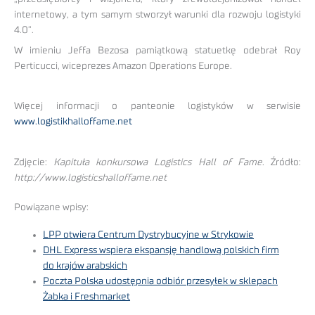
internetowy, a tym samym stworzył warunki dla rozwoju logistyki
4.0”.
W imieniu Jeffa Bezosa pamiątkową statuetkę odebrał Roy
Perticucci, wiceprezes Amazon Operations Europe.
Więcej informacji o panteonie logistyków w serwisie
www.logistikhalloffame.net
Zdjęcie:
Kapituła konkursowa Logistics Hall of Fame
. Źródło:
http://www.logisticshalloffame.net
Powiązane wpisy:
LPP otwiera Centrum Dystrybucyjne w Strykowie
DHL Express wspiera ekspansję handlową polskich firm
do krajów arabskich
Poczta Polska udostępnia odbiór przesyłek w sklepach
Żabka i Freshmarket