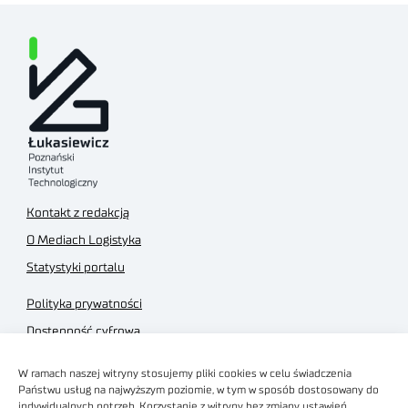
Kontakt z redakcją
O Mediach Logistyka
Statystyki portalu
Polityka prywatności
Dostępność cyfrowa
Regulamin Portalu
W ramach naszej witryny stosujemy pliki cookies w celu świadczenia
Regulamin sklepu
Państwu usług na najwyższym poziomie, w tym w sposób dostosowany do
indywidualnych potrzeb. Korzystanie z witryny bez zmiany ustawień