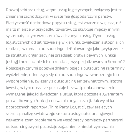
Rozwój sektora usług, w tym usług logistycznych, związany jest ze
zmianami zachodzącymi w systemie gospodarczym państw.
Elastyczność dochodowa popytu usług jest znacznie większa, niż
ma to miejsce w przypadku towarów, co skutkuje między innymi
systematycznym wzrostem świadczonych usług. Rynek usług
logistycznych od lat rozwija się w kierunku zwiększenia stopnia ich
realizacji w ramach outsourcingu definiowanego jako „wyłączenie
ze struktury organizacyjnej przedsiębiorstwa pewnych funkcji
(usług) i przekazanie ich do realizacji wyspecjalizowanym firmom”2.
Polskojęzycznymi odpowiednikami pojęcia outsourcing są terminy:
wydzielenie, odnoszący się do outsourcingu wewnętrznego lub
wyodrębnienie, związany z outsourcingiem zewnętrznym. Istotną
kwestią w tym obszarze pozostaje bez wątpienia zapewnienie
wymaganej jakości świadczenia usług, która pozostaje gwarantem
pra wi dło we go funk cjo no wa nia or ga ni za cji. Jak wy ni ka
z corocznych raportów „Third Party Logistic”, zawierających
szeroką analizę światowego sektora usług outsourcingowych,
najważniejszym problemem we współpracy pomiędzy partnerami
outsourcingowymi pozostaje zagadnienie niedotrzymywania