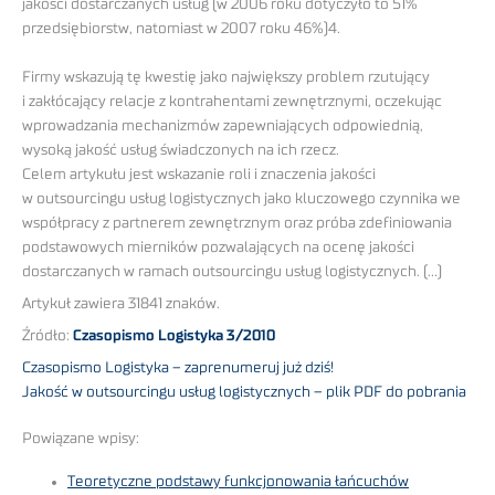
jakości dostarczanych usług (w 2006 roku dotyczyło to 51%
przedsiębiorstw, natomiast w 2007 roku 46%)4.
Firmy wskazują tę kwestię jako największy problem rzutujący
i zakłócający relacje z kontrahentami zewnętrznymi, oczekując
wprowadzania mechanizmów zapewniających odpowiednią,
wysoką jakość usług świadczonych na ich rzecz.
Celem artykułu jest wskazanie roli i znaczenia jakości
w outsourcingu usług logistycznych jako kluczowego czynnika we
współpracy z partnerem zewnętrznym oraz próba zdefiniowania
podstawowych mierników pozwalających na ocenę jakości
dostarczanych w ramach outsourcingu usług logistycznych. (…)
Artykuł zawiera 31841 znaków.
Źródło:
Czasopismo Logistyka 3/2010
Czasopismo Logistyka – zaprenumeruj już dziś!
Jakość w outsourcingu usług logistycznych – plik PDF do pobrania
Powiązane wpisy:
Teoretyczne podstawy funkcjonowania łańcuchów