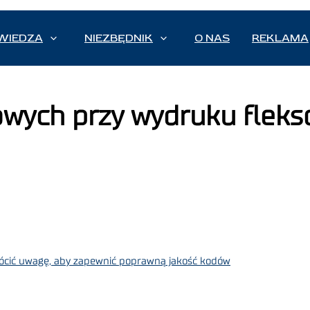
WIEDZA
NIEZBĘDNIK
O NAS
REKLAMA
wych przy wydruku fleks
ócić uwagę, aby zapewnić poprawną jakość kodów