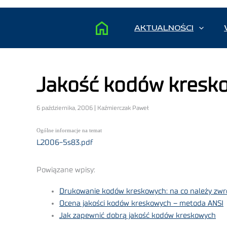
AKTUALNOŚCI
Jakość kodów kresko
6 października, 2006 | Kaźmierczak Paweł
Ogólne informacje na temat
L2006-5s83.pdf
Powiązane wpisy:
Drukowanie kodów kreskowych: na co należy zwr
Ocena jakości kodów kreskowych – metoda ANSI
Jak zapewnić dobrą jakość kodów kreskowych