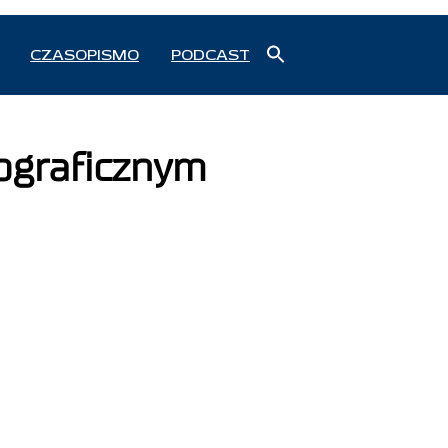
Search
CZASOPISMO
PODCAST
for:
Search Button
ograficznym