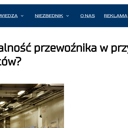
WIEDZA
NIEZBĘDNIK
O NAS
REKLAMA
ialność przewoźnika w pr
tów?