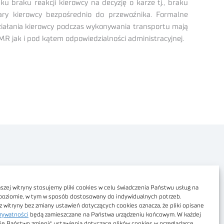
u braku reakcji kierowcy na decyzję o karze tj., braku
kary kierowcy bezpośrednio do przewoźnika. Formalne
ziałania kierowcy podczas wykonywania transportu mają
R jak i pod kątem odpowiedzialności administracyjnej.
Polityka prywatności
Dostępność cyfrowa
zej witryny stosujemy pliki cookies w celu świadczenia Państwu usług na
poziomie, w tym w sposób dostosowany do indywidualnych potrzeb.
Regulamin Portalu
z witryny bez zmiany ustawień dotyczących cookies oznacza, że pliki opisane
rywatności
będą zamieszczane na Państwa urządzeniu końcowym. W każdej
Regulamin sklepu
ie Państwo zmienić ustawienia dotyczące plików cookies w przeglądarce