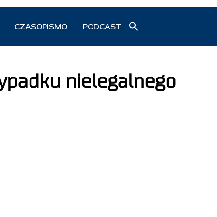
Search
CZASOPISMO
PODCAST
for:
Search Button
zypadku nielegalnego