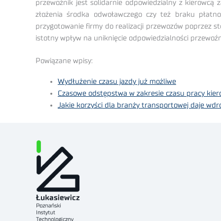
przewoźnik jest solidarnie odpowiedzialny z kierowcą 
złożenia środka odwoławczego czy też braku płatnoś
przygotowanie firmy do realizacji przewozów poprzez 
istotny wpływ na uniknięcie odpowiedzialności przewoź
Powiązane wpisy:
Wydłużenie czasu jazdy już możliwe
Czasowe odstępstwa w zakresie czasu pracy kie
Jakie korzyści dla branży transportowej daje wd