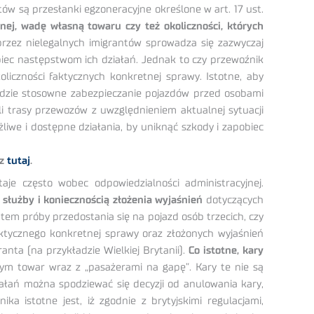
w są przesłanki egzoneracyjne określone w art. 17 ust.
nej, wadę własną towaru czy też okoliczności, których
zez nielegalnych imigrantów sprowadza się zazwyczaj
biec następstwom ich działań. Jednak to czy przewoźnik
liczności faktycznych konkretnej sprawy. Istotne, aby
lędzie stosowne zabezpieczanie pojazdów przed osobami
li trasy przewozów z uwzględnieniem aktualnej sytuacji
we i dostępne działania, by uniknąć szkody i zapobiec
sz
tutaj
.
je często wobec odpowiedzialności administracyjnej.
służby i koniecznością złożenia wyjaśnień
dotyczących
tem próby przedostania się na pojazd osób trzecich, czy
aktycznego konkretnej sprawy oraz złożonych wyjaśnień
nta (na przykładzie Wielkiej Brytanii).
Co istotne, kary
m towar wraz z „pasażerami na gapę”. Kary te nie są
łań można spodziewać się decyzji od anulowania kary,
 istotne jest, iż zgodnie z brytyjskimi regulacjami,