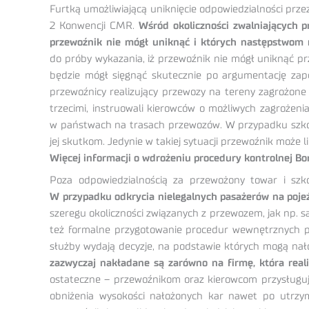
Furtką umożliwiającą uniknięcie odpowiedzialności prz
2 Konwencji CMR.
Wśród okoliczności zwalniających p
przewoźnik nie mógł uniknąć i których następstwom 
do próby wykazania, iż przewoźnik nie mógł uniknąć pr
będzie mógł sięgnąć skutecznie po argumentację zapew
przewoźnicy realizujący przewozy na tereny zagrożone
trzecimi, instruowali kierowców o możliwych zagrożeni
w państwach na trasach przewozów. W przypadku szkody
jej skutkom. Jedynie w takiej sytuacji przewoźnik może 
Więcej informacji o wdrożeniu procedury kontrolnej Bo
Poza odpowiedzialnością za przewożony towar i szko
W przypadku odkrycia nielegalnych pasażerów na pojeźd
szeregu okoliczności związanych z przewozem, jak np. s
też formalne przygotowanie procedur wewnętrznych prz
służby wydają decyzje, na podstawie których mogą nało
zazwyczaj nakładane są zarówno na firmę, która real
ostateczne – przewoźnikom oraz kierowcom przysługuj
obniżenia wysokości nałożonych kar nawet po utrzyma