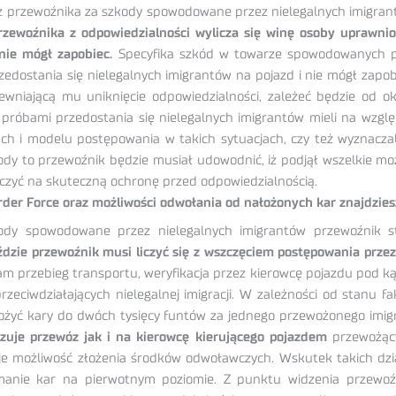
ez przewoźnika za szkody spowodowane przez nielegalnych imigrantó
rzewoźnika z odpowiedzialności wylicza się winę osoby uprawnio
nie mógł zapobiec.
Specyfika szkód w towarze spowodowanych pr
zedostania się nielegalnych imigrantów na pojazd i nie mógł zapo
niającą mu uniknięcie odpowiedzialności, zależeć będzie od oko
 próbami przedostania się nielegalnych imigrantów mieli na wzg
ach i modelu postępowania w takich sytuacjach, czy też wyznacza
 to przewoźnik będzie musiał udowodnić, iż podjął wszelkie możli
liczyć na skuteczną ochronę przed odpowiedzialnością.
rder Force oraz możliwości odwołania od nałożonych kar znajdzie
dy spowodowane przez nielegalnych imigrantów przewoźnik sta
zie przewoźnik musi liczyć się z wszczęciem postępowania przez 
am przebieg transportu, weryfikacja przez kierowcę pojazdu pod ką
eciwdziałających nielegalnej imigracji. W zależności od stanu f
żyć kary do dwóch tysięcy funtów za jednego przewożonego imigra
izuje przewóz jak i na kierowcę kierującego pojazdem
przewożący
e możliwość złożenia środków odwoławczych. Wskutek takich dzia
nie kar na pierwotnym poziomie. Z punktu widzenia przewoźnika