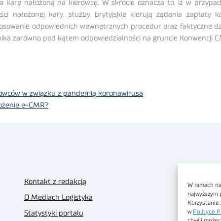
za karę nałożoną na kierowcę. W skrócie oznacza to, iż w przypadk
ci nałożonej kary, służby brytyjskie kierują żądania zapłaty 
stosowanie odpowiednich wewnętrznych procedur oraz faktyczne d
nika zarówno pod kątem odpowiedzialności na gruncie Konwencji CM
rowców w związku z pandemią koronawirusa
rożenie e-CMR?
Kontakt z redakcją
W ramach nas
najwyższym 
O Mediach Logistyka
Korzystanie 
w
Polityce P
Statystyki portalu
chwili możec