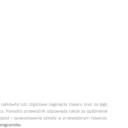
łkowite lub częściowe zaginięcie towaru oraz za jego
rcy. Ponadto przewoźnik odpowiada także za opóźnienie
a pojazd i spowodowania szkody w przewożonym towarze,
imigrantów
.