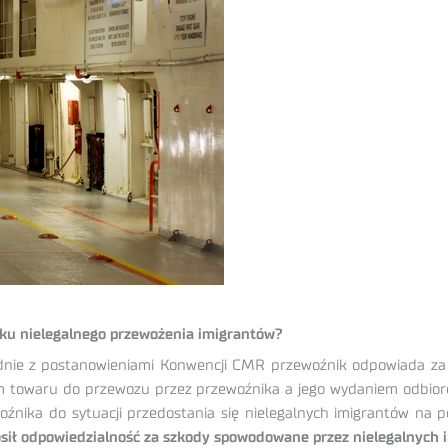
dku nielegalnego przewożenia imigrantów?
nie z postanowieniami Konwencji CMR przewoźnik odpowiada za ca
ciem towaru do przewozu przez przewoźnika a jego wydaniem odbio
oźnika do sytuacji przedostania się nielegalnych imigrantów n
osił odpowiedzialność za szkody spowodowane przez nielegalnych 