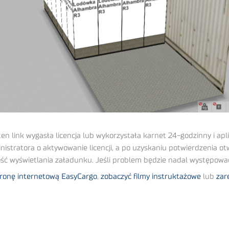
n link wygasła licencja lub wykorzystała karnet 24-godzinny i apl
stratora o aktywowanie licencji, a po uzyskaniu potwierdzenia otw
ość wyświetlania załadunku. Jeśli problem będzie nadal występować
tronę internetową EasyCargo
,
zobaczyć filmy instruktażowe
lub
zar