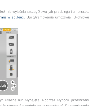
kuł nie wyjaśnia szczegółowo, jak przebiega ten proces,
rmo w aplikacji
. Oprogramowanie umożliwia 10-dniowe
być własna lub wynajęta. Podczas wyboru przestrzeni
że stworzyć zupełnie nową przestrzeń. Po rozwiązaniu