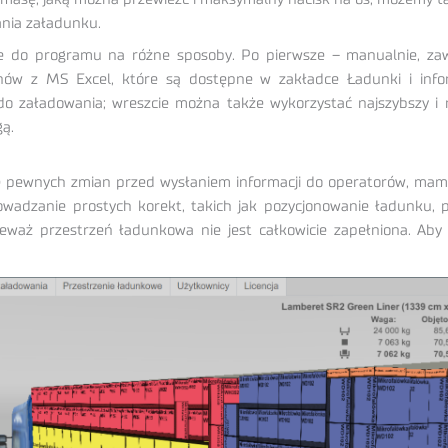
ania załadunku.
do programu na różne sposoby. Po pierwsze – manualnie, zawsz
nów z MS Excel, które są dostępne w zakładce Ładunki i infor
o załadowania; wreszcie można także wykorzystać najszybszy i na
ą.
pewnych zmian przed wysłaniem informacji do operatorów, mamy j
adzanie prostych korekt, takich jak pozycjonowanie ładunku, p
waż przestrzeń ładunkowa nie jest całkowicie zapełniona. Aby d