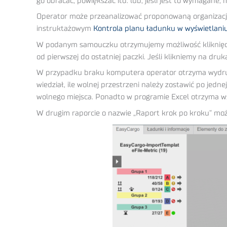
go obracać, powiększać itd. lub, jeśli jest to wymagan
Operator może przeanalizować proponowaną organizację 
instruktażowym
Kontrola planu ładunku w wyświetlani
W podanym samouczku otrzymujemy możliwość kliknięcia
od pierwszej do ostatniej paczki. Jeśli klikniemy na 
W przypadku braku komputera operator otrzyma wydruko
wiedział, ile wolnej przestrzeni należy zostawić po jed
wolnego miejsca. Ponadto w programie Excel otrzyma wsz
W drugim raporcie o nazwie „Raport krok po kroku” moż