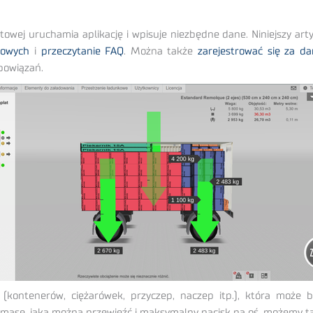
wej uruchamia aplikację i wpisuje niezbędne dane. Niniejszy arty
żowych
i
przeczytanie FAQ
. Można także
zarejestrować się za da
bowiązań.
 (kontenerów, ciężarówek, przyczep, naczep itp.), która może 
sę, jaką można przewieźć i maksymalny nacisk na oś, możemy tak