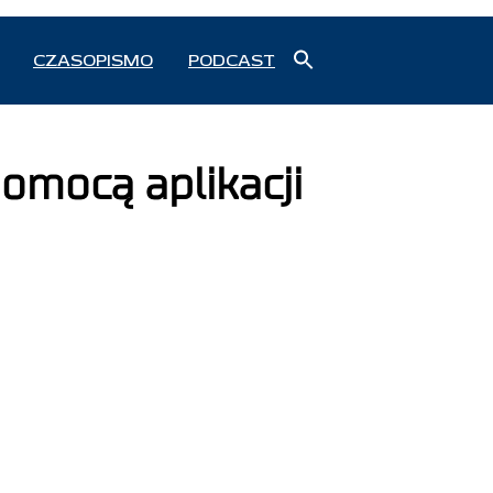
Search
CZASOPISMO
PODCAST
for:
Search Button
omocą aplikacji