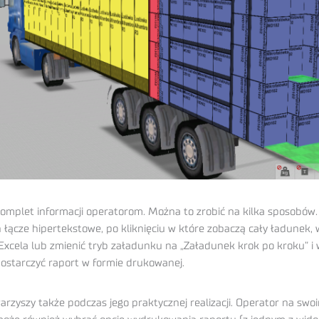
omplet informacji operatorom. Można to zrobić na kilka sposobów
łącze hipertekstowe, po kliknięciu w które zobaczą cały ładunek,
cela lub zmienić tryb załadunku na „Załadunek krok po kroku” i 
ostarczyć raport w formie drukowanej.
arzyszy także podczas jego praktycznej realizacji. Operator na 