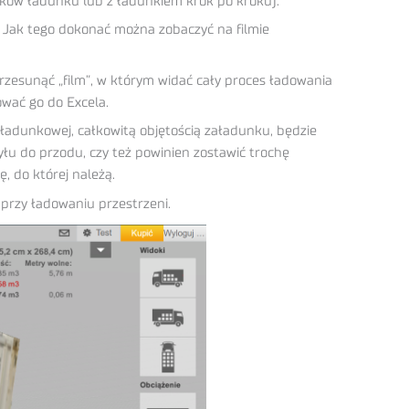
doków ładunku lub z ładunkiem krok po kroku).
 Jak tego dokonać można zobaczyć na filmie
esunąć „film”, w którym widać cały proces ładowania
ować go do Excela.
adunkowej, całkowitą objętością załadunku, będzie
yłu do przodu, czy też powinien zostawić trochę
, do której należą.
przy ładowaniu przestrzeni.