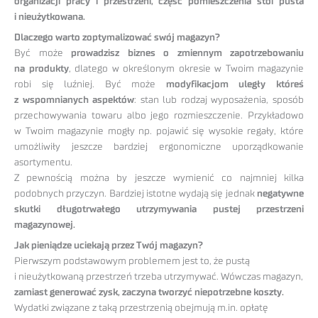
organizacji pracy i przestrzeni, część pomieszczenia stoi pusta
i nieużytkowana.
Dlaczego warto zoptymalizować swój magazyn?
Być może
prowadzisz biznes o zmiennym zapotrzebowaniu
na produkty
, dlatego w określonym okresie w Twoim magazynie
robi się luźniej. Być może
modyfikacjom uległy któreś
z wspomnianych aspektów
: stan lub rodzaj wyposażenia, sposób
przechowywania towaru albo jego rozmieszczenie. Przykładowo
w Twoim magazynie mogły np. pojawić się wysokie regały, które
umożliwiły jeszcze bardziej ergonomiczne uporządkowanie
asortymentu.
Z pewnością można by jeszcze wymienić co najmniej kilka
podobnych przyczyn. Bardziej istotne wydają się jednak
negatywne
skutki długotrwałego utrzymywania pustej przestrzeni
magazynowej.
Jak pieniądze uciekają przez Twój magazyn?
Pierwszym podstawowym problemem jest to, że pustą
i nieużytkowaną przestrzeń trzeba utrzymywać. Wówczas magazyn,
zamiast generować zysk, zaczyna tworzyć niepotrzebne koszty.
Wydatki związane z taką przestrzenią obejmują m.in. opłatę