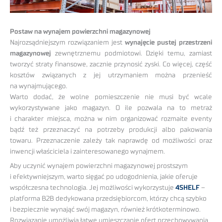
Postaw na wynajem powierzchni magazynowej
Najrozsądniejszym rozwiązaniem jest
wynajęcie pustej przestrzeni
magazynowej
zewnętrznemu podmiotowi. Dzięki temu, zamiast
tworzyć straty finansowe, zacznie przynosić zyski. Co więcej, część
kosztów związanych z jej utrzymaniem można przenieść
na wynajmującego.
Warto dodać, że wolne pomieszczenie nie musi być wcale
wykorzystywane jako magazyn. O ile pozwala na to metraż
i charakter miejsca, można w nim organizować rozmaite eventy
bądź też przeznaczyć na potrzeby produkcji albo pakowania
towaru. Przeznaczenie zależy tak naprawdę od możliwości oraz
inwencji właściciela i zainteresowanego wynajmem.
Aby uczynić wynajem powierzchni magazynowej prostszym
i efektywniejszym, warto sięgać po udogodnienia, jakie oferuje
współczesna technologia. Jej możliwości wykorzystuje
4SHELF
–
platforma B2B dedykowana przedsiębiorcom, którzy chcą szybko
i bezpiecznie wynająć swój magazyn, również krótkoterminowo.
Rozwiązanie umożliwia łatwe umieszczanie ofert przechowywania