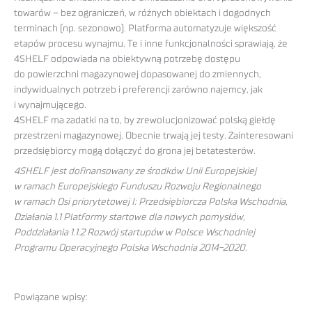
towarów – bez ograniczeń, w różnych obiektach i dogodnych
terminach (np. sezonowo). Platforma automatyzuje większość
etapów procesu wynajmu. Te i inne funkcjonalności sprawiają, że
4SHELF odpowiada na obiektywną potrzebę dostępu
do powierzchni magazynowej dopasowanej do zmiennych,
indywidualnych potrzeb i preferencji zarówno najemcy, jak
i wynajmującego.
4SHELF ma zadatki na to, by zrewolucjonizować polską giełdę
przestrzeni magazynowej. Obecnie trwają jej testy. Zainteresowani
przedsiębiorcy mogą dołączyć do grona jej betatesterów.
4SHELF jest dofinansowany ze środków Unii Europejskiej
w ramach Europejskiego Funduszu Rozwoju Regionalnego
w ramach Osi priorytetowej I: Przedsiębiorcza Polska Wschodnia,
Działania 1.1 Platformy startowe dla nowych pomysłów,
Poddziałania 1.1.2 Rozwój startupów w Polsce Wschodniej
Programu Operacyjnego Polska Wschodnia 2014-2020.
Powiązane wpisy: