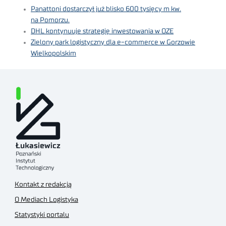
Panattoni dostarczył już blisko 600 tysięcy m kw.
na Pomorzu.
DHL kontynuuje strategię inwestowania w OZE
Zielony park logistyczny dla e-commerce w Gorzowie
Wielkopolskim
Kontakt z redakcją
O Mediach Logistyka
Statystyki portalu