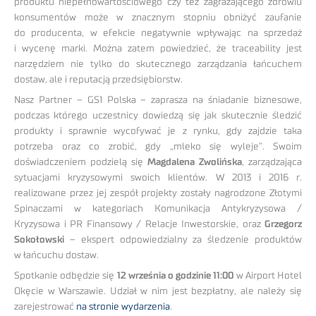
produktu niepełnowartościowego czy też zagrażającego zdrowiu
konsumentów może w znacznym stopniu obniżyć zaufanie
do producenta, w efekcie negatywnie wpływając na sprzedaż
i wycenę marki. Można zatem powiedzieć, że traceability jest
narzędziem nie tylko do skutecznego zarządzania łańcuchem
dostaw, ale i reputacją przedsiębiorstw.
Nasz Partner – GS1 Polska – zaprasza na śniadanie biznesowe,
podczas którego uczestnicy dowiedzą się jak skutecznie śledzić
produkty i sprawnie wycofywać je z rynku, gdy zajdzie taka
potrzeba oraz co zrobić, gdy „mleko się wyleje”. Swoim
doświadczeniem podzielą się
Magdalena Zwolińska
, zarządzająca
sytuacjami kryzysowymi swoich klientów. W 2013 i 2016 r.
realizowane przez jej zespół projekty zostały nagrodzone Złotymi
Spinaczami w kategoriach Komunikacja Antykryzysowa /
Kryzysowa i PR Finansowy / Relacje Inwestorskie, oraz
Grzegorz
Sokołowski
– ekspert odpowiedzialny za śledzenie produktów
w łańcuchu dostaw.
Spotkanie odbędzie się
12 września o godzinie 11:00
w Airport Hotel
Okęcie w Warszawie. Udział w nim jest bezpłatny, ale należy się
zarejestrować
na stronie wydarzenia
.