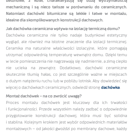
betonowe, z kolei, charakteryzują się dużą wytrzymałością
mechaniczną i są nieco tańsze w porównaniu do ceramicznych.
Natomiast dachówki bitumiczne są lekkie i łatwe w montażu,
idealne dla skomplikowanych konstrukcji dachowych.
Jak dachówka ceramiczna wpływa na izolację termiczną domu?
Dachówka ceramiczna nie tylko nadaje budynkowi estetyczny
wygląd, ale również ma istotne znaczenie dla izolacji termicznej.
Ceramika ma naturalne właściwości izolacyjne, które pomagają
utrzymać odpowiednią temperaturę wewnątrz domu. Dzięki temu
w lecie pomieszczenia nie nagrzewają się nadmiernie, a zimą ciepło
nie ucieka na zewnątrz. Dodatkowo, dachówki ceramiczne
skutecznie tłumią hałas, co jest szczególnie ważne w miejscach
o dużym natężeniu ruchu lub w pobliżu lotnisk. Aby dowiedzieć się
więcej o dachówkach ceramicznych, odwiedź stronę
dachówka
.
Montaż dachówek – na co zwrócić uwagę?
Proces montażu dachówek jest kluczowy dla ich trwałości
i funkcjonalności. Przede wszystkim należy zadbać o odpowiednie
przygotowanie konstrukcji dachowej, która musi być solidna
i stabilna. Kolejnym krokiem jest wybór odpowiednich materiałów
montażowych – od jakości gwoździ po membrany dachowe, każdy