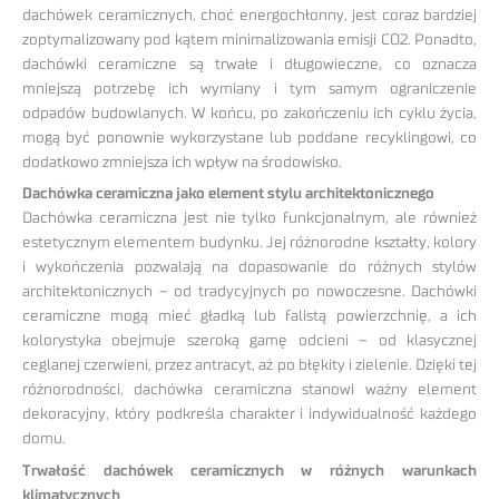
dachówek ceramicznych, choć energochłonny, jest coraz bardziej
zoptymalizowany pod kątem minimalizowania emisji CO2. Ponadto,
dachówki ceramiczne są trwałe i długowieczne, co oznacza
mniejszą potrzebę ich wymiany i tym samym ograniczenie
odpadów budowlanych. W końcu, po zakończeniu ich cyklu życia,
mogą być ponownie wykorzystane lub poddane recyklingowi, co
dodatkowo zmniejsza ich wpływ na środowisko.
Dachówka ceramiczna jako element stylu architektonicznego
Dachówka ceramiczna jest nie tylko funkcjonalnym, ale również
estetycznym elementem budynku. Jej różnorodne kształty, kolory
i wykończenia pozwalają na dopasowanie do różnych stylów
architektonicznych – od tradycyjnych po nowoczesne. Dachówki
ceramiczne mogą mieć gładką lub falistą powierzchnię, a ich
kolorystyka obejmuje szeroką gamę odcieni – od klasycznej
ceglanej czerwieni, przez antracyt, aż po błękity i zielenie. Dzięki tej
różnorodności, dachówka ceramiczna stanowi ważny element
dekoracyjny, który podkreśla charakter i indywidualność każdego
domu.
Trwałość dachówek ceramicznych w różnych warunkach
klimatycznych