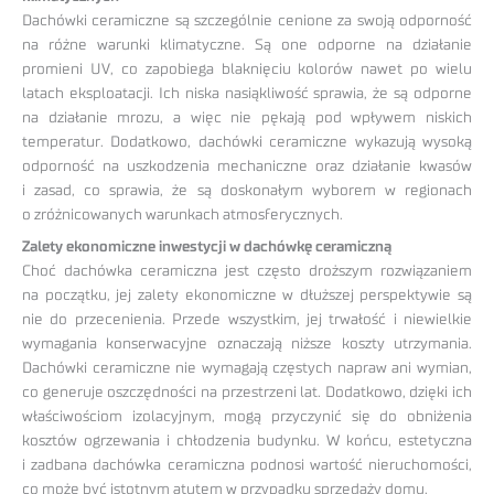
Dachówki ceramiczne są szczególnie cenione za swoją odporność
na różne warunki klimatyczne. Są one odporne na działanie
promieni UV, co zapobiega blaknięciu kolorów nawet po wielu
latach eksploatacji. Ich niska nasiąkliwość sprawia, że są odporne
na działanie mrozu, a więc nie pękają pod wpływem niskich
temperatur. Dodatkowo, dachówki ceramiczne wykazują wysoką
odporność na uszkodzenia mechaniczne oraz działanie kwasów
i zasad, co sprawia, że są doskonałym wyborem w regionach
o zróżnicowanych warunkach atmosferycznych.
Zalety ekonomiczne inwestycji w dachówkę ceramiczną
Choć dachówka ceramiczna jest często droższym rozwiązaniem
na początku, jej zalety ekonomiczne w dłuższej perspektywie są
nie do przecenienia. Przede wszystkim, jej trwałość i niewielkie
wymagania konserwacyjne oznaczają niższe koszty utrzymania.
Dachówki ceramiczne nie wymagają częstych napraw ani wymian,
co generuje oszczędności na przestrzeni lat. Dodatkowo, dzięki ich
właściwościom izolacyjnym, mogą przyczynić się do obniżenia
kosztów ogrzewania i chłodzenia budynku. W końcu, estetyczna
i zadbana dachówka ceramiczna podnosi wartość nieruchomości,
co może być istotnym atutem w przypadku sprzedaży domu.