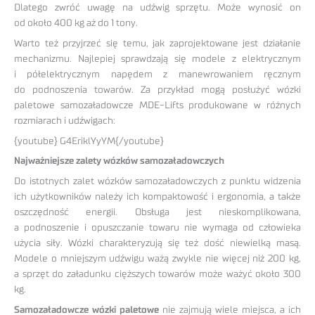
Dlatego zwróć uwagę na udźwig sprzętu. Może wynosić on
od około 400 kg aż do 1 tony.
Warto też przyjrzeć się temu, jak zaprojektowane jest działanie
mechanizmu. Najlepiej sprawdzają się modele z elektrycznym
i półelektrycznym napędem z manewrowaniem ręcznym
do podnoszenia towarów. Za przykład mogą posłużyć wózki
paletowe samozaładowcze MDE-Lifts produkowane w różnych
rozmiarach i udźwigach:
{youtube} G4EriklYyYM{/youtube}
Najważniejsze zalety wózków samozaładowczych
Do istotnych zalet wózków samozaładowczych z punktu widzenia
ich użytkowników należy ich kompaktowość i ergonomia, a także
oszczędność energii. Obsługa jest nieskomplikowana,
a podnoszenie i opuszczanie towaru nie wymaga od człowieka
użycia siły. Wózki charakteryzują się też dość niewielką masą.
Modele o mniejszym udźwigu ważą zwykle nie więcej niż 200 kg,
a sprzęt do załadunku cięższych towarów może ważyć około 300
kg.
Samozaładowcze wózki paletowe
nie zajmują wiele miejsca, a ich