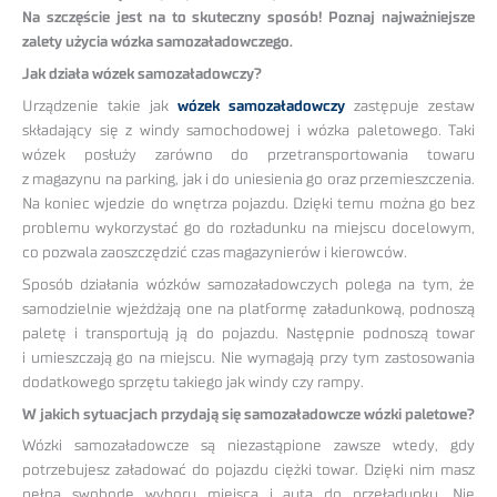
Na szczęście jest na to skuteczny sposób! Poznaj najważniejsze
zalety użycia wózka samozaładowczego.
Jak działa wózek samozaładowczy?
Urządzenie takie jak
wózek samozaładowczy
zastępuje zestaw
składający się z windy samochodowej i wózka paletowego. Taki
wózek posłuży zarówno do przetransportowania towaru
z magazynu na parking, jak i do uniesienia go oraz przemieszczenia.
Na koniec wjedzie do wnętrza pojazdu. Dzięki temu można go bez
problemu wykorzystać go do rozładunku na miejscu docelowym,
co pozwala zaoszczędzić czas magazynierów i kierowców.
Sposób działania wózków samozaładowczych polega na tym, że
samodzielnie wjeżdżają one na platformę załadunkową, podnoszą
paletę i transportują ją do pojazdu. Następnie podnoszą towar
i umieszczają go na miejscu. Nie wymagają przy tym zastosowania
dodatkowego sprzętu takiego jak windy czy rampy.
W jakich sytuacjach przydają się samozaładowcze wózki paletowe?
Wózki samozaładowcze są niezastąpione zawsze wtedy, gdy
potrzebujesz załadować do pojazdu ciężki towar. Dzięki nim masz
pełną swobodę wyboru miejsca i auta do przeładunku. Nie