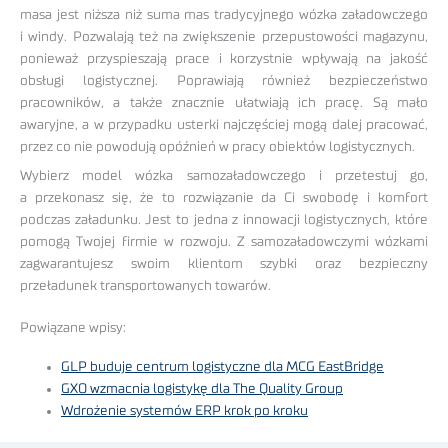
masa jest niższa niż suma mas tradycyjnego wózka załadowczego
i windy. Pozwalają też na zwiększenie przepustowości magazynu,
ponieważ przyspieszają prace i korzystnie wpływają na jakość
obsługi logistycznej. Poprawiają również bezpieczeństwo
pracowników, a także znacznie ułatwiają ich pracę. Są mało
awaryjne, a w przypadku usterki najczęściej mogą dalej pracować,
przez co nie powodują opóźnień w pracy obiektów logistycznych.
Wybierz model wózka samozaładowczego i przetestuj go,
a przekonasz się, że to rozwiązanie da Ci swobodę i komfort
podczas załadunku. Jest to jedna z innowacji logistycznych, które
pomogą Twojej firmie w rozwoju. Z samozaładowczymi wózkami
zagwarantujesz swoim klientom szybki oraz bezpieczny
przeładunek transportowanych towarów.
Powiązane wpisy:
GLP buduje centrum logistyczne dla MCG EastBridge
GXO wzmacnia logistykę dla The Quality Group
Wdrożenie systemów ERP krok po kroku