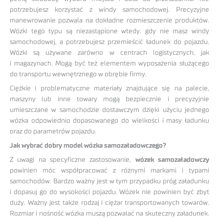
potrzebujesz korzystać z windy samochodowej. Precyzyjne
manewrowanie pozwala na dokładne rozmieszczenie produktów.
Wózki tego typu są niezastąpione wtedy, gdy nie masz windy
samochodowej, a potrzebujesz przemieścić ładunek do pojazdu.
Wózki są używane zarówno w centrach logistycznych, jak
i magazynach. Mogą być też elementem wyposażenia służącego
do transportu wewnętrznego w obrębie firmy.
Ciężkie i problematyczne materiały znajdujące się na palecie,
maszyny lub inne towary mogą bezpiecznie i precyzyjnie
umieszczane w samochodzie dostawczym dzięki użyciu jednego
wózka odpowiednio dopasowanego do wielkości i masy ładunku
oraz do parametrów pojazdu.
Jak wybrać dobry model wózka samozaładowczego?
Z uwagi na specyficzne zastosowanie,
wózek samozaładowczy
powinien móc współpracować z różnymi markami i typami
samochodów. Bardzo ważny jest w tym przypadku próg załadunku
i dopasuj go do wysokości pojazdu. Wózek nie powinien być zbyt
duży. Ważny jest także rodzaj i ciężar transportowanych towarów.
Rozmiar i nośność wózka muszą pozwalać na skuteczny załadunek.