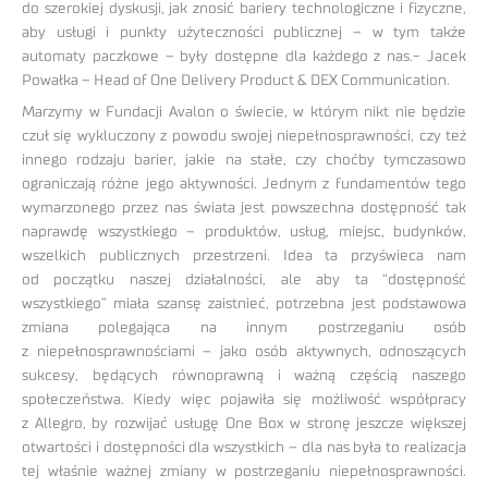
do szerokiej dyskusji, jak znosić bariery technologiczne i fizyczne,
aby usługi i punkty użyteczności publicznej – w tym także
automaty paczkowe – były dostępne dla każdego z nas.- Jacek
Powałka – Head of One Delivery Product & DEX Communication.
Marzymy w Fundacji Avalon o świecie, w którym nikt nie będzie
czuł się wykluczony z powodu swojej niepełnosprawności, czy też
innego rodzaju barier, jakie na stałe, czy choćby tymczasowo
ograniczają różne jego aktywności. Jednym z fundamentów tego
wymarzonego przez nas świata jest powszechna dostępność tak
naprawdę wszystkiego – produktów, usług, miejsc, budynków,
wszelkich publicznych przestrzeni. Idea ta przyświeca nam
od początku naszej działalności, ale aby ta “dostępność
wszystkiego” miała szansę zaistnieć, potrzebna jest podstawowa
zmiana polegająca na innym postrzeganiu osób
z niepełnosprawnościami – jako osób aktywnych, odnoszących
sukcesy, będących równoprawną i ważną częścią naszego
społeczeństwa. Kiedy więc pojawiła się możliwość współpracy
z Allegro, by rozwijać usługę One Box w stronę jeszcze większej
otwartości i dostępności dla wszystkich – dla nas była to realizacja
tej właśnie ważnej zmiany w postrzeganiu niepełnosprawności.