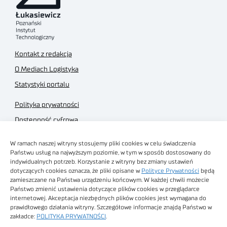
Kontakt z redakcją
O Mediach Logistyka
Statystyki portalu
Polityka prywatności
Dostępność cyfrowa
Regulamin Portalu
W ramach naszej witryny stosujemy pliki cookies w celu świadczenia
Regulamin sklepu
Państwu usług na najwyższym poziomie, w tym w sposób dostosowany do
indywidualnych potrzeb. Korzystanie z witryny bez zmiany ustawień
dotyczących cookies oznacza, że pliki opisane w
Polityce Prywatności
będą
zamieszczane na Państwa urządzeniu końcowym. W każdej chwili możecie
Państwo zmienić ustawienia dotyczące plików cookies w przeglądarce
internetowej. Akceptacja niezbędnych plików cookies jest wymagana do
Obrazy stockowe
prawidłowego działania witryny. Szczegółowe informacje znajdą Państwo w
autorstwa
zakładce:
POLITYKA PRYWATNOŚCI
.