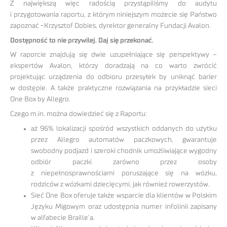
Z największą więc radością przystąpiliśmy do audytu
i przygotowania raportu, z którym niniejszym możecie się Państwo
zapoznać -Krzysztof Dobies, dyrektor generalny Fundacji Avalon.
Dostępność to nie przywilej. Daj się przekonać.
W raporcie znajdują się dwie uzupełniające się perspektywy –
ekspertów Avalon, którzy doradzają na co warto zwrócić
projektując urządzenia do odbioru przesyłek by uniknąć barier
w dostępie. A także praktyczne rozwiązania na przykładzie sieci
One Box by Allegro.
Czego m.in. można dowiedzieć się z Raportu:
aż 96% lokalizacji spośród wszystkich oddanych do użytku
przez Allegro automatów paczkowych, gwarantuje
swobodny podjazd i szeroki chodnik umożliwiające wygodny
odbiór paczki zarówno przez osoby
z niepełnosprawnościami poruszające się na wózku,
rodziców z wózkami dziecięcymi, jak również rowerzystów.
Sieć One Box oferuje także wsparcie dla klientów w Polskim
Języku Migowym oraz udostępnia numer infolinii zapisany
w alfabecie Braille’a.