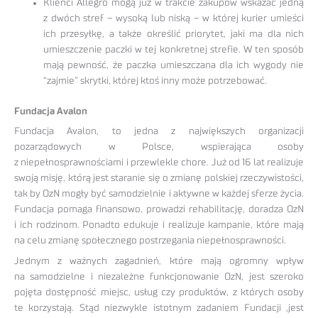
Klienci Allegro mogą już w trakcie zakupów wskazać jedną
z dwóch stref – wysoką lub niską – w której kurier umieści
ich przesyłkę, a także określić priorytet, jaki ma dla nich
umieszczenie paczki w tej konkretnej strefie. W ten sposób
mają pewność, że paczka umieszczana dla ich wygody nie
“zajmie” skrytki, której ktoś inny może potrzebować.
Fundacja Avalon
Fundacja Avalon, to jedna z największych organizacji
pozarządowych w Polsce, wspierająca osoby
z niepełnosprawnościami i przewlekle chore. Już od 16 lat realizuje
swoją misję, którą jest staranie się o zmianę polskiej rzeczywistości,
tak by OzN mogły być samodzielnie i aktywne w każdej sferze życia.
Fundacja pomaga finansowo, prowadzi rehabilitację, doradza OzN
i ich rodzinom. Ponadto edukuje i realizuje kampanie, które mają
na celu zmianę społecznego postrzegania niepełnosprawności.
Jednym z ważnych zagadnień, które mają ogromny wpływ
na samodzielne i niezależne funkcjonowanie OzN, jest szeroko
pojęta dostępność miejsc, usług czy produktów, z których osoby
te korzystają. Stąd niezwykle istotnym zadaniem Fundacji ,jest