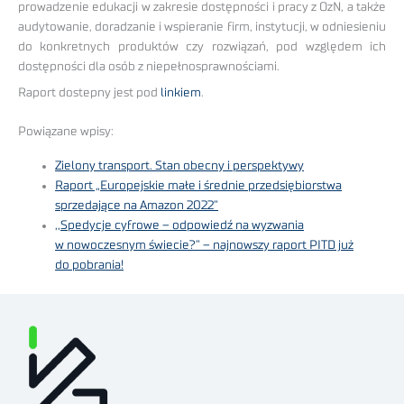
prowadzenie edukacji w zakresie dostępności i pracy z OzN, a także
audytowanie, doradzanie i wspieranie firm, instytucji, w odniesieniu
do konkretnych produktów czy rozwiązań, pod względem ich
dostępności dla osób z niepełnosprawnościami.
Raport dostepny jest pod
linkiem
.
Powiązane wpisy:
Zielony transport. Stan obecny i perspektywy
Raport „Europejskie małe i średnie przedsiębiorstwa
sprzedające na Amazon 2022”
,,Spedycje cyfrowe – odpowiedź na wyzwania
w nowoczesnym świecie?” – najnowszy raport PITD już
do pobrania!