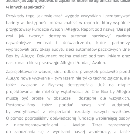
Jednak jak zaprojektować urządzenie, które nie ogranicza nas także
w innych aspektach?
Przykłady tego, jak zwiększać wygodę wszystkich i przełamywać
bariery w dostępności można znaleźć w raporcie, który wspólnie
przygotowały Fundacja Avalon i Allegro. Raport pod nazwą “Daj się!
czyli jak tworzyć dostępny automat paczkowy” zawiera
najważniejsze wnioski i doświadczenia, które partnerzy
wypracowali przy okazji audytu sieci automatów paczkowych One
Box by Allegro. Dokument można znaleźć pod tym linkiem oraz
na stronach biura prasowego Allegro i fundacji Avalon.
Zaprojektowanie własnej sieci odbioru przesyłek postawiło przed
Allegro nowe wyzwania – tym razem nie tylko technologiczne, ale
także związane z fizyczną dostępnością. Już na etapie
projektowania nie mieliśmy wątpliwości, że One Box by Allegro
muszą być proste w obsłudze i dostępne dla wszystkich.
Postanowiliśmy także poddać naszą sieć audytowi,
by zweryfikować z ekspertami rezultaty naszych wysiłków.
O pomoc poprosiliśmy doświadczoną fundację wspierającą osoby
z niepełnosprawnościami – Avalon. Teraz zapraszamy
do zapoznania się z wynikami naszej współpracy, a także