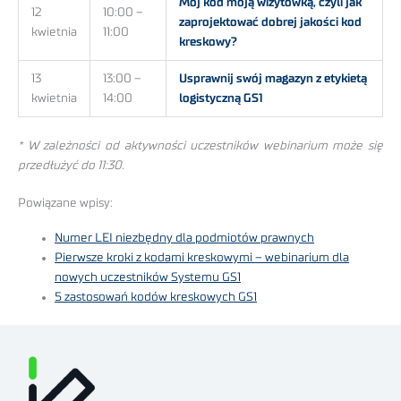
Mój kod moją wizytówką, czyli jak
12
10:00 –
zaprojektować dobrej jakości kod
kwietnia
11:00
kreskowy?
13
13:00 –
Usprawnij swój magazyn z etykietą
kwietnia
14:00
logistyczną GS1
* W zależności od aktywności uczestników webinarium może się
przedłużyć do 11:30.
Powiązane wpisy:
Numer LEI niezbędny dla podmiotów prawnych
Pierwsze kroki z kodami kreskowymi – webinarium dla
nowych uczestników Systemu GS1
5 zastosowań kodów kreskowych GS1