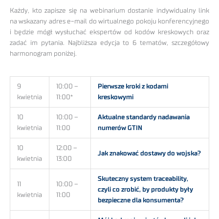
Każdy, kto zapisze się na webinarium dostanie indywidualny link
na wskazany adres e-mail do wirtualnego pokoju konferencyjnego
i będzie mógł wysłuchać ekspertów od kodów kreskowych oraz
zadać im pytania. Najbliższa edycja to 6 tematów, szczegółowy
harmonogram poniżej.
9
10:00 –
Pierwsze kroki z kodami
kwietnia
11:00*
kreskowymi
10
10:00 –
A
ktualne standardy nadawania
kwietnia
11:00
numerów GTIN
10
12:00 –
Jak znakować dostawy do wojska?
kwietnia
13:00
Skuteczny system traceability,
11
10:00 –
czyli co zrobić, by produkty były
kwietnia
11:00
bezpieczne dla konsumenta?