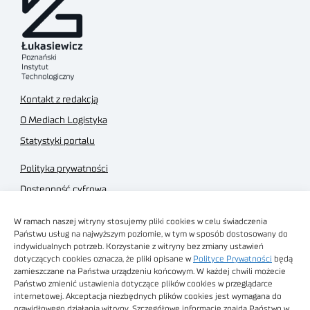
Kontakt z redakcją
O Mediach Logistyka
Statystyki portalu
Polityka prywatności
Dostępność cyfrowa
Regulamin Portalu
W ramach naszej witryny stosujemy pliki cookies w celu świadczenia
Regulamin sklepu
Państwu usług na najwyższym poziomie, w tym w sposób dostosowany do
indywidualnych potrzeb. Korzystanie z witryny bez zmiany ustawień
dotyczących cookies oznacza, że pliki opisane w
Polityce Prywatności
będą
zamieszczane na Państwa urządzeniu końcowym. W każdej chwili możecie
Państwo zmienić ustawienia dotyczące plików cookies w przeglądarce
internetowej. Akceptacja niezbędnych plików cookies jest wymagana do
Obrazy stockowe
prawidłowego działania witryny. Szczegółowe informacje znajdą Państwo w