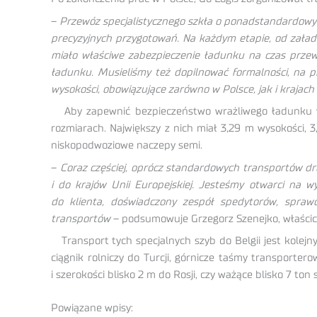
–
Przewóz specjalistycznego szkła o ponadstandardowy
precyzyjnych przygotowań. Na każdym etapie, od załad
miało właściwe zabezpieczenie ładunku na czas przew
ładunku. Musieliśmy też dopilnować formalności, na pr
wysokości, obowiązujące zarówno w Polsce, jak i krajac
Aby zapewnić bezpieczeństwo wrażliwego ładunku w 
rozmiarach. Największy z nich miał 3,29 m wysokości, 3
niskopodwoziowe naczepy semi.
–
Coraz częściej, oprócz standardowych transportów dr
i do krajów Unii Europejskiej. Jesteśmy otwarci na w
do klienta, doświadczony zespół spedytorów, sprawd
transportów
– podsumowuje Grzegorz Szenejko, właścici
Transport tych specjalnych szyb do Belgii jest kolejn
ciągnik rolniczy do Turcji, górnicze taśmy transport
i szerokości blisko 2 m do Rosji, czy ważące blisko 7 ton 
Powiązane wpisy: