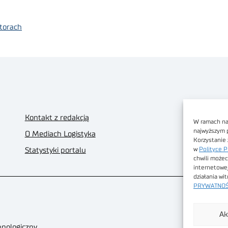
 torach
Kontakt z redakcją
W ramach nas
najwyższym 
O Mediach Logistyka
Korzystanie 
w
Polityce P
Statystyki portalu
chwili możec
internetowe
działania wi
PRYWATNOŚ
Ak
hnologiczny