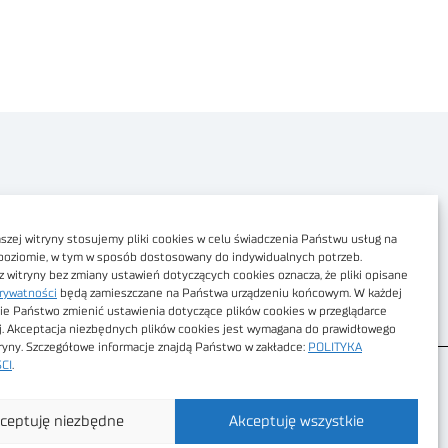
Polityka prywatności
Dostępność cyfrowa
zej witryny stosujemy pliki cookies w celu świadczenia Państwu usług na
poziomie, w tym w sposób dostosowany do indywidualnych potrzeb.
Regulamin Portalu
z witryny bez zmiany ustawień dotyczących cookies oznacza, że pliki opisane
rywatności
będą zamieszczane na Państwa urządzeniu końcowym. W każdej
Regulamin sklepu
ie Państwo zmienić ustawienia dotyczące plików cookies w przeglądarce
j. Akceptacja niezbędnych plików cookies jest wymagana do prawidłowego
tryny. Szczegółowe informacje znajdą Państwo w zakładce:
POLITYKA
CI
.
ceptuję niezbędne
Akceptuję wszystkie