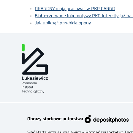
DRAGONY mają pracować w PKP CARGO
Biało-czerwone lokomotywy PKP Intercity już na
Jak uniknąć przebicia opony
Obrazy stockowe autorstwa
Sieć Badawcza Łukasiewicz - Poznański Instytut Tec