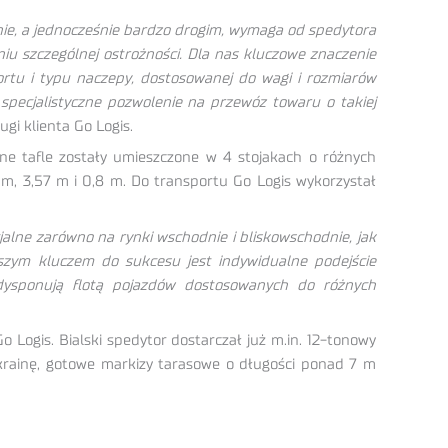
ie, a jednocześnie bardzo drogim, wymaga od spedytora
u szczególnej ostrożności. Dla nas kluczowe znaczenie
rtu i typu naczepy, dostosowanej do wagi i rozmiarów
 specjalistyczne pozwolenie na przewóz towaru o takiej
gi klienta Go Logis.
 tafle zostały umieszczone w 4 stojakach o różnych
6 m, 3,57 m i 0,8 m. Do transportu Go Logis wykorzystał
alne zarówno na rynki wschodnie i bliskowschodnie, jak
Naszym kluczem do sukcesu jest indywidualne podejście
y dysponują flotą pojazdów dostosowanych do różnych
Logis. Bialski spedytor dostarczał już m.in. 12-tonowy
Ukrainę, gotowe markizy tarasowe o długości ponad 7 m