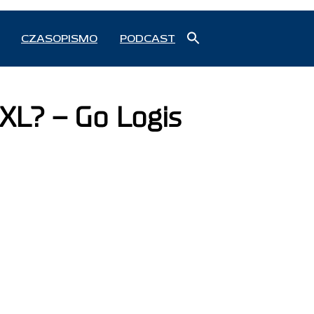
Search
CZASOPISMO
PODCAST
for:
Search Button
XXL? – Go Logis