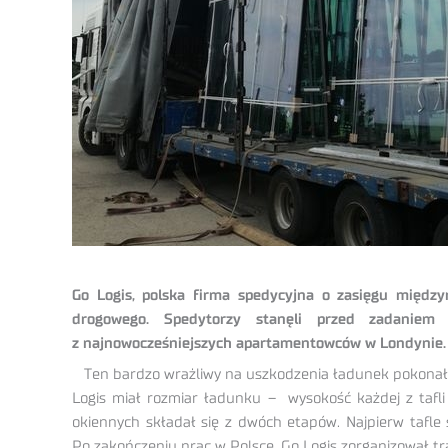
Go Logis, polska firma spedycyjna o zasięgu między
drogowego. Spedytorzy stanęli przed zadanie
z najnowocześniejszych apartamentowców w Londynie.
Ten bardzo wrażliwy na uszkodzenia ładunek pokonał t
Logis miał rozmiar ładunku – wysokość każdej z tafli
okiennych składał się z dwóch etapów. Najpierw tafle 
Po zakończeniu prac w Polsce, Go Logis zorganizował tr