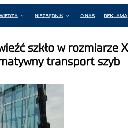
WIEDZA
NIEZBĘDNIK
O NAS
REKLAMA
wieźć szkło w rozmiarze 
matywny transport szyb