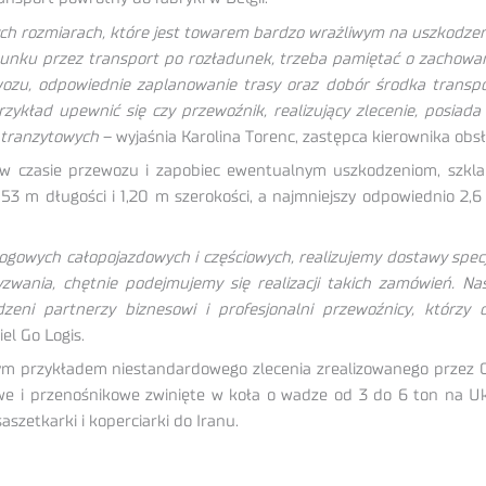
ch rozmiarach, które jest towarem bardzo wrażliwym na uszkodzen
unku przez transport po rozładunek, trzeba pamiętać o zachowani
ozu, odpowiednie zaplanowanie trasy oraz dobór środka transpo
zykład upewnić się czy przewoźnik, realizujący zlecenie, posiada
h tranzytowych
– wyjaśnia Karolina Torenc, zastępca kierownika obsłu
czasie przewozu i zapobiec ewentualnym uszkodzeniom, szklane
,53 m długości i 1,20 m szerokości, a najmniejszy odpowiednio 2,
ogowych całopojazdowych i częściowych, realizujemy dostawy specj
yzwania, chętnie podejmujemy się realizacji takich zamówień. 
zeni partnerzy biznesowi i profesjonalni przewoźnicy, którz
el Go Logis.
ym przykładem niestandardowego zlecenia zrealizowanego przez Go 
erowe i przenośnikowe zwinięte w koła o wadze od 3 do 6 ton na 
saszetkarki i koperciarki do Iranu.