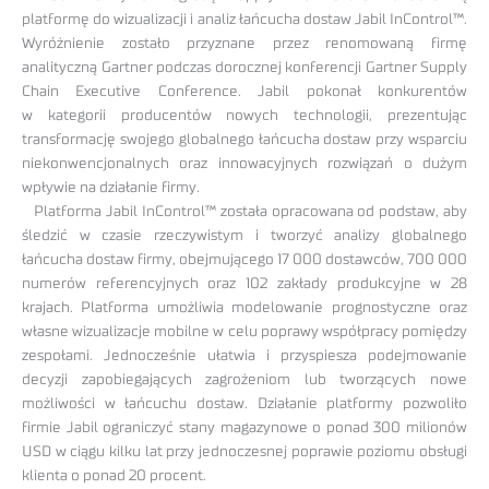
platformę do wizualizacji i analiz łańcucha dostaw Jabil InControl™.
Wyróżnienie zostało przyznane przez renomowaną firmę
analityczną Gartner podczas dorocznej konferencji Gartner Supply
Chain Executive Conference. Jabil pokonał konkurentów
w kategorii producentów nowych technologii, prezentując
transformację swojego globalnego łańcucha dostaw przy wsparciu
niekonwencjonalnych oraz innowacyjnych rozwiązań o dużym
wpływie na działanie firmy.
Platforma Jabil InControl™ została opracowana od podstaw, aby
śledzić w czasie rzeczywistym i tworzyć analizy globalnego
łańcucha dostaw firmy, obejmującego 17 000 dostawców, 700 000
numerów referencyjnych oraz 102 zakłady produkcyjne w 28
krajach. Platforma umożliwia modelowanie prognostyczne oraz
własne wizualizacje mobilne w celu poprawy współpracy pomiędzy
zespołami. Jednocześnie ułatwia i przyspiesza podejmowanie
decyzji zapobiegających zagrożeniom lub tworzących nowe
możliwości w łańcuchu dostaw. Działanie platformy pozwoliło
firmie Jabil ograniczyć stany magazynowe o ponad 300 milionów
USD w ciągu kilku lat przy jednoczesnej poprawie poziomu obsługi
klienta o ponad 20 procent.