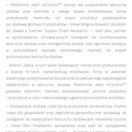
–
Platforma Jabil InControl™ tworzy dla uczestników łańcucha
dostaw oraz klientów z całego świata kompleksowy obraz
przepływów materiału od etapu produkcji podzespołów
po dostawę gotowych produktów
– mówi Virigina Howard, dyrektor
ds. badań z Gartner Supply Chain Research. –
Jabil jako pionier
w wykorzystaniu innowacyjnych rozwiązań do monitorowania
łańcucha dostaw oraz inteligentnej analizy robi ogromne postępy
w optymalizacji kapitału obrotowego, również na etapie
automatyzacji łańcucha dostaw.
Klienci Jabila, w tym wiele światowych marek oraz producentów
z branży hi-tech, wykorzystują możliwości firmy w zakresie
wspólnego podejmowania decyzji oraz proaktywnego zapobiegania
zakłóceniom w łańcuchu dostaw. Platforma Jabil InControl™
pozwala klientom również optymalizować proces produkcji
i dystrybucji w celu maksymalnego ograniczenia kosztów produktu.
–
Globalizacja, krótsze cykle życia produktów, konkurencja, trudne
czasy dla gospodarki oraz zagrożenia geopolityczne sprawiają, że
poleganie na tradycyjnym łańcuchu dostaw jest niezwykle trudne
– mówi Don Hnatyshin, wiceprezes oraz szef ds. zarządzania