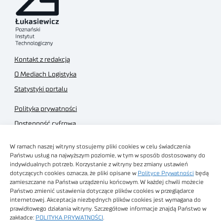
Kontakt z redakcją
O Mediach Logistyka
Statystyki portalu
Polityka prywatności
Dostępność cyfrowa
Regulamin Portalu
W ramach naszej witryny stosujemy pliki cookies w celu świadczenia
Regulamin sklepu
Państwu usług na najwyższym poziomie, w tym w sposób dostosowany do
indywidualnych potrzeb. Korzystanie z witryny bez zmiany ustawień
dotyczących cookies oznacza, że pliki opisane w
Polityce Prywatności
będą
zamieszczane na Państwa urządzeniu końcowym. W każdej chwili możecie
Państwo zmienić ustawienia dotyczące plików cookies w przeglądarce
internetowej. Akceptacja niezbędnych plików cookies jest wymagana do
Obrazy stockowe
prawidłowego działania witryny. Szczegółowe informacje znajdą Państwo w
autorstwa
zakładce:
POLITYKA PRYWATNOŚCI
.