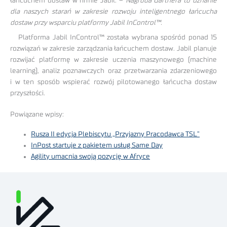
łańcuchem dostaw w firmie Jabil. –
Nagroda Gartnera to uznanie
dla naszych starań w zakresie rozwoju inteligentnego łańcucha
dostaw przy wsparciu platformy Jabil InControl™.
Platforma Jabil InControl™ została wybrana spośród ponad 15
rozwiązań w zakresie zarządzania łańcuchem dostaw. Jabil planuje
rozwijać platformę w zakresie uczenia maszynowego (machine
learning), analiz poznawczych oraz przetwarzania zdarzeniowego
i w ten sposób wspierać rozwój pilotowanego łańcucha dostaw
przyszłości.
Powiązane wpisy:
Rusza II edycja Plebiscytu „Przyjazny Pracodawca TSL”
InPost startuje z pakietem usług Same Day
Agility umacnia swoją pozycję w Afryce