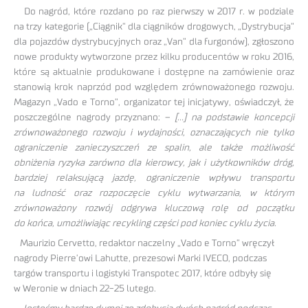
Do nagród, które rozdano po raz pierwszy w 2017 r. w podziale
na trzy kategorie („Ciągnik” dla ciągników drogowych, „Dystrybucja”
dla pojazdów dystrybucyjnych oraz „Van” dla furgonów), zgłoszono
nowe produkty wytworzone przez kilku producentów w roku 2016,
które są aktualnie produkowane i dostępne na zamówienie oraz
stanowią krok naprzód pod względem zrównoważonego rozwoju.
Magazyn „Vado e Torno”, organizator tej inicjatywy, oświadczył, że
poszczególne nagrody przyznano: –
[…] na podstawie koncepcji
zrównoważonego rozwoju i wydajności, oznaczających nie tylko
ograniczenie zanieczyszczeń ze spalin, ale także możliwość
obniżenia ryzyka zarówno dla kierowcy, jak i użytkowników dróg,
bardziej relaksującą jazdę, ograniczenie wpływu transportu
na ludność oraz rozpoczęcie cyklu wytwarzania, w którym
zrównoważony rozwój odgrywa kluczową rolę od początku
do końca, umożliwiając recykling części pod koniec cyklu życia.
Maurizio Cervetto, redaktor naczelny „Vado e Torno” wręczył
nagrody Pierre’owi Lahutte, prezesowi Marki IVECO, podczas
targów transportu i logistyki Transpotec 2017, które odbyły się
w Weronie w dniach 22-25 lutego.