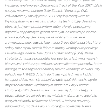
–
Jesteśmy bardzo dumni ze zdobycia dwóch nagród podczas
inauguracyjnej imprezy „Sustainable Truck of the Year 2017” dzięki
naszym nowym modelom Daily Electric i Eurocargo CNG.
Zrównoważony rozwój jest w IVECO częścią rzeczywistości.
Wykorzystujemy w tym celu znakomitą technologię. Jesteśmy
obecnie jedynym producentem, który oferuje pełną gamę
pojazdów napędzanych gazem ziemnym, od lekkich po ciężkie,
a także autobusy. Jesteśmy także mistrzami w zakresie
zrównoważonego rozwoju jako marka Grupy CNH Industrial, która
szósty rok z rzędu została liderem branży według europejskiego
i światowego indeksu Dow Jones Sustainability (DJSI). Nasza
strategia dotycząca produktów jest oparta na jednym z naszych
kluczowych celów: zapewnianiu naszym klientom pojazdów, które
pomogą im w osiągnięciu bardziej zrównoważonego rozwoju. Trzy
pojazdy marki IVECO dotarły do finału – po jednym w każdej
kategorii. Udało nam się zdobyć aż dwie spośród trzech nagród
dzięki wielokrotnie wyróżnionym modelom Daily Electric
i Eurocargo CNG. Jesteśmy jeszcze bardziej dumni z tego, że
otrzymaliśmy te nagrody w tym mieście – Weronie – niedaleko
naszych zakładów w Suzzarze i Brescii, w których powstały,
odpowiednio, modele Daily i Eurocargo
– powiedział Pierre