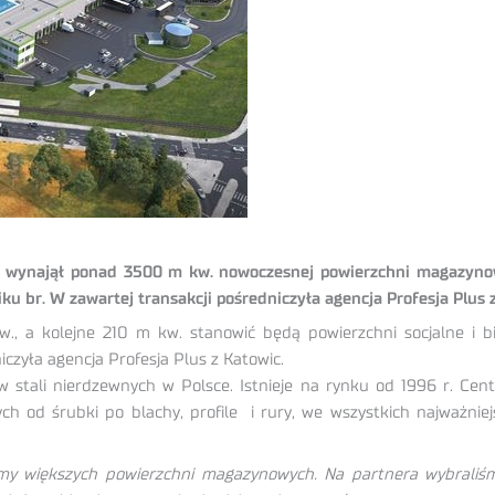
ję wynajął ponad 3500 m kw. nowoczesnej powierzchni magazyno
ku br. W zawartej transakcji pośredniczyła agencja Profesja Plus 
, a kolejne 210 m kw. stanowić będą powierzchni socjalne i b
iczyła agencja Profesja Plus z Katowic.
w stali nierdzewnych w Polsce. Istnieje na rynku od 1996 r. Cent
 od śrubki po blachy, profile i rury, we wszystkich najważni
my większych powierzchni magazynowych. Na partnera wybraliśm