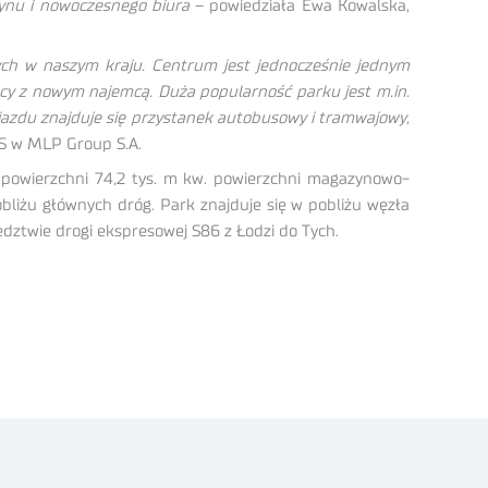
zynu i nowoczesnego biura
– powiedziała Ewa Kowalska,
ych w naszym kraju. Centrum jest jednocześnie jednym
cy z nowym najemcą. Duża popularność parku jest m.in.
jazdu znajduje się przystanek autobusowy i tramwajowy,
TS w MLP Group S.A.
 powierzchni 74,2 tys. m kw. powierzchni magazynowo-
bliżu głównych dróg. Park znajduje się w pobliżu węzła
dztwie drogi ekspresowej S86 z Łodzi do Tych.