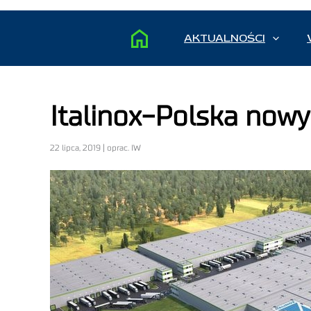
AKTUALNOŚCI
Italinox-Polska now
22 lipca, 2019 | oprac. IW