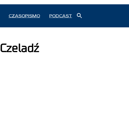
Search
CZASOPISMO
PODCAST
for:
Search Button
Czeladź