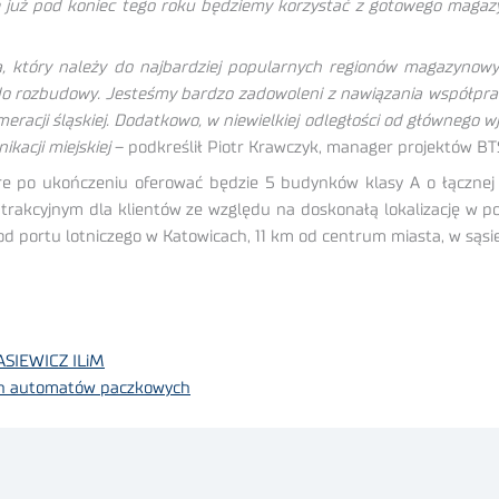
cie już pod koniec tego roku będziemy korzystać z gotowego maga
ka, który należy do najbardziej popularnych regionów magazynow
o rozbudowy. Jesteśmy bardzo zadowoleni z nawiązania współpra
acji śląskiej. Dodatkowo, w niewielkiej odległości od głównego w
kacji miejskiej
– podkreślił Piotr Krawczyk, manager projektów B
e po ukończeniu oferować będzie 5 budynków klasy A o łącznej
trakcyjnym dla klientów ze względu na doskonałą lokalizację w po
d portu lotniczego w Katowicach, 11 km od centrum miasta, w sąsie
ASIEWICZ ILiM
ch automatów paczkowych