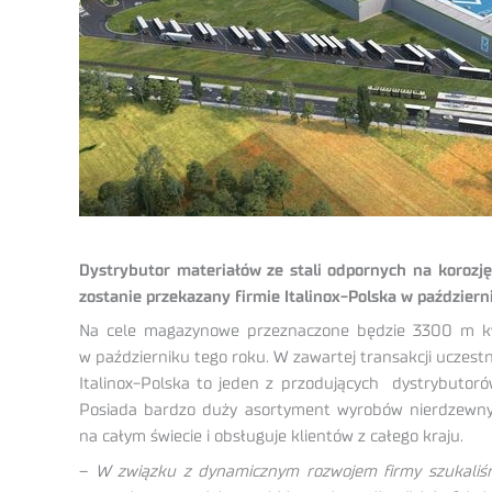
Dystrybutor materiałów ze stali odpornych na koroz
zostanie przekazany firmie Italinox-Polska w październi
Na cele magazynowe przeznaczone będzie 3300 m kw.
w październiku tego roku. W zawartej transakcji uczestn
Italinox-Polska to jeden z przodujących dystrybutoró
Posiada bardzo duży asortyment wyrobów nierdzewnych
na całym świecie i obsługuje klientów z całego kraju.
–
W związku z dynamicznym rozwojem firmy szukaliś