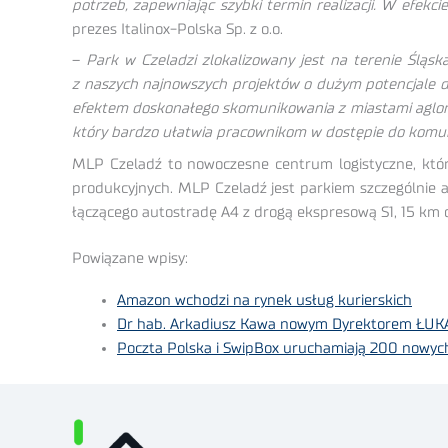
potrzeb, zapewniając szybki termin realizacji. W efek
prezes Italinox-Polska Sp. z o.o.
–
Park w Czeladzi zlokalizowany jest na terenie Śląs
z naszych najnowszych projektów o dużym potencjale d
efektem doskonałego skomunikowania z miastami aglomer
który bardzo ułatwia pracownikom w dostępie do komuni
MLP Czeladź to nowoczesne centrum logistyczne, któr
produkcyjnych. MLP Czeladź jest parkiem szczególnie a
łączącego autostradę A4 z drogą ekspresową S1, 15 km o
Powiązane wpisy:
Amazon wchodzi na rynek usług kurierskich
Dr hab. Arkadiusz Kawa nowym Dyrektorem ŁUK
Poczta Polska i SwipBox uruchamiają 200 nowy