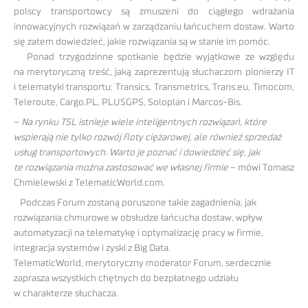
polscy transportowcy są zmuszeni do ciągłego wdrażania
innowacyjnych rozwiązań w zarządzaniu łańcuchem dostaw. Warto
się zatem dowiedzieć, jakie rozwiązania są w stanie im pomóc.
Ponad trzygodzinne spotkanie będzie wyjątkowe ze względu
na merytoryczną treść, jaką zaprezentują słuchaczom pionierzy IT
i telematyki transportu: Transics, Transmetrics, Trans.eu, Timocom,
Teleroute, Cargo.PL, PLUSGPS, Soloplan i Marcos-Bis.
–
Na rynku TSL istnieje wiele inteligentnych rozwiązań, które
wspierają nie tylko rozwój floty ciężarowej, ale również sprzedaż
usług transportowych. Warto je poznać i dowiedzieć się, jak
te rozwiązania można zastosować we własnej firmie
– mówi Tomasz
Chmielewski z TelematicWorld.com.
Podczas Forum zostaną poruszone takie zagadnienia, jak
rozwiązania chmurowe w obsłudze łańcucha dostaw, wpływ
automatyzacji na telematykę i optymalizację pracy w firmie,
integracja systemów i zyski z Big Data.
TelematicWorld, merytoryczny moderator Forum, serdecznie
zaprasza wszystkich chętnych do bezpłatnego udziału
w charakterze słuchacza.