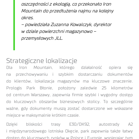
oszczędności z ekologią, co przekonało Iron
Mountain do przedłużenia najmu na kolejny
okres.
– powiedziała Zuzanna Kowalczyk, dyrektor
w dziale powierzchni magazynowo –
przemysłowych JLL.
Strategiczne lokalizacje
Dla Iron Mountain, którego działalność opiera się
na przechowywaniu i szybkim dostarczaniu dokumentów
do klientów, lokalizacja magazynów ma kluczowe znaczenie.
Prologis Park Błonie, położony zaledwie 25 kilometrów
od centrum Warszawy, zapewnia firmie szybki i wygodny dostęp
do kluczowych obszarów biznesowych stolicy. To szczególnie
ważne, gdy dokumenty muszą zostać dostarczone we wskazane
miejsce w maksymalnie krótkim czasie.
Dzięki bliskości trasy E30/DK92, autostrady A2
i międzynarodowego lotniska Okęcie, park zapewnia także łatwy
dostęp do kluczowych rynków w Polsce i Europie, wspierając tym