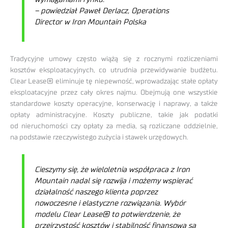
– powiedział Paweł Derlacz, Operations
Director w Iron Mountain Polska
Tradycyjne umowy często wiążą się z rocznymi rozliczeniami
kosztów eksploatacyjnych, co utrudnia przewidywanie budżetu.
Clear Lease® eliminuje tę niepewność, wprowadzając stałe opłaty
eksploatacyjne przez cały okres najmu. Obejmują one wszystkie
standardowe koszty operacyjne, konserwację i naprawy, a także
opłaty administracyjne. Koszty publiczne, takie jak podatki
od nieruchomości czy opłaty za media, są rozliczane oddzielnie,
na podstawie rzeczywistego zużycia i stawek urzędowych.
Cieszymy się, że wieloletnia współpraca z Iron
Mountain nadal się rozwija i możemy wspierać
działalność naszego klienta poprzez
nowoczesne i elastyczne rozwiązania. Wybór
modelu Clear Lease® to potwierdzenie, że
przejrzystość kosztów i stabilność finansowa są