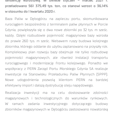
tendencję wzrostową. W okresie styczeń – marzec 2021 r.
przeładowano 561 375,49 tys. ton, co stanowi wzrost o 36,14%
w stosunku do I kwartału 2020 r.
Baza Paliw w Dębogórzu na zapleczu portu, skomunikowana
rurociągiem bezpośrednio z terminalem paliw płynnych w Porcie
Gdynia, powiększyła się o dwa nowe zbiorniki po 32 tys. m sześc.
każdy. Dzięki rozbudowie pojemność magazynowa bazy wzrosła
do prawie 260 tys. m sześc. Niebawem ruszy budowa kolejnego
zbiornika, którego oddanie do użytku zaplanowano na przyszły rok.
Kompleksowy plan rozwoju bazy obejmuje nie tylko rozbudowę
pojemności magazynowych, ale również instalacji transportu
rurociągowego i modernizację frontu kolejowego. Ponadto we
współpracy z PERN Zarząd Portu Morskiego Gdynia SA realizuje
inwestycje na Stanowisku Przeładunku Paliw Płynnych (SPPP).
Nowe udogodnienia pozwolą klientom PERN na bardziej
efektywny import i dalszą dystrybucję oleju napędowego.
Realizacja inwestycji ma na celu dostosowanie zdolności
magazynowych i technologicznych do warunków rynkowych.
W ramach zadania inwestycyjnego dotyczącego budowy
zbiorników magazynowych w Dębogórzu zastosowano nowatorską