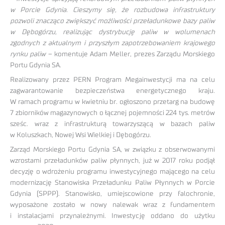
w Porcie Gdynia. Cieszymy się, że rozbudowa infrastruktury
pozwoli znacząco zwiększyć możliwości przeładunkowe bazy paliw
w Dębogórzu, realizując dystrybucję paliw w wolumenach
zgodnych z aktualnym i przyszłym zapotrzebowaniem krajowego
rynku paliw
– komentuje Adam Meller, prezes Zarządu Morskiego
Portu Gdynia SA.
Realizowany przez PERN Program Megainwestycji ma na celu
zagwarantowanie bezpieczeństwa energetycznego kraju.
W ramach programu w kwietniu br. ogłoszono przetarg na budowę
7 zbiorników magazynowych o łącznej pojemności 224 tys. metrów
sześc. wraz z infrastrukturą towarzyszącą w bazach paliw
w Koluszkach, Nowej Wsi Wielkiej i Dębogórzu.
Zarząd Morskiego Portu Gdynia SA, w związku z obserwowanymi
wzrostami przeładunków paliw płynnych, już w 2017 roku podjął
decyzję o wdrożeniu programu inwestycyjnego mającego na celu
modernizację Stanowiska Przeładunku Paliw Płynnych w Porcie
Gdynia (SPPP). Stanowisko, umiejscowione przy falochronie,
wyposażone zostało w nowy nalewak wraz z fundamentem
i instalacjami przynależnymi. Inwestycję oddano do użytku