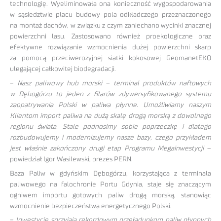
technologię. Wyeliminowała ona konieczność wygospodarowania
w sąsiedztwie placu budowy pola odkładczego przeznaczonego
na montaż dachów, w związku z czym zaniechano wycinki znacznej
powierzchni lasu. Zastosowano również proekologiczne oraz
efektywne rozwiązanie wzmocnienia dużej powierzchni skarp
za pomocą przeciwerozyjnej siatki kokosowej GeomanetEKO
ulegającej całkowitej biodegradacji.
–
Nasz paliwowy hub morski – terminal produktów naftowych
w Dębogórzu to jeden z filarów zdywersyfikowanego systemu
zaopatrywania Polski w paliwa płynne. Umożliwiamy naszym
Klientom import paliwa na dużą skalę drogą morską z dowolnego
regionu świata. Stale podnosimy sobie poprzeczkę i dlatego
rozbudowujemy i modernizujemy nasze bazy, czego przykładem
jest właśnie zakończony drugi etap Programu Megainwestycji
–
powiedział Igor Wasilewski, prezes PERN.
Baza Paliw w gdyńskim Dębogórzu, korzystająca z terminala
paliwowego na falochronie Portu Gdynia, staje się znaczącym
ogniwem importu gotowych paliw drogą morską, stanowiąc
wzmocnienie bezpieczeństwa energetycznego Polski.
–
Inwestycje sprzyjają rekordowym przeładunkom paliw płynnych