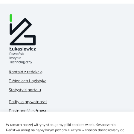
Kontakt z redakcją
O Mediach Logistyka
Statystyki portalu
Polityka prywatności
Dostępność cyfrowa
Regulamin Portalu
W ramach naszej witryny stosujemy pliki cookies w celu świadczenia
Regulamin sklepu
Państwu usług na najwyższym poziomie, w tym w sposób dostosowany do