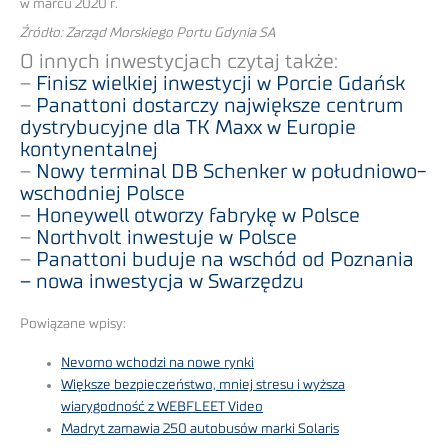
w marcu 2020 r.
Źródło: Zarząd Morskiego Portu Gdynia SA
O innych inwestycjach czytaj także:
–
Finisz wielkiej inwestycji w Porcie Gdańsk
–
Panattoni dostarczy największe centrum
dystrybucyjne dla TK Maxx w Europie
kontynentalnej
–
Nowy terminal DB Schenker w południowo-
wschodniej Polsce
–
Honeywell otworzy fabrykę w Polsce
–
Northvolt inwestuje w Polsce
–
Panattoni buduje na wschód od Poznania
– nowa inwestycja w Swarzędzu
Powiązane wpisy:
Nevomo wchodzi na nowe rynki
Większe bezpieczeństwo, mniej stresu i wyższa
wiarygodność z WEBFLEET Video
Madryt zamawia 250 autobusów marki Solaris