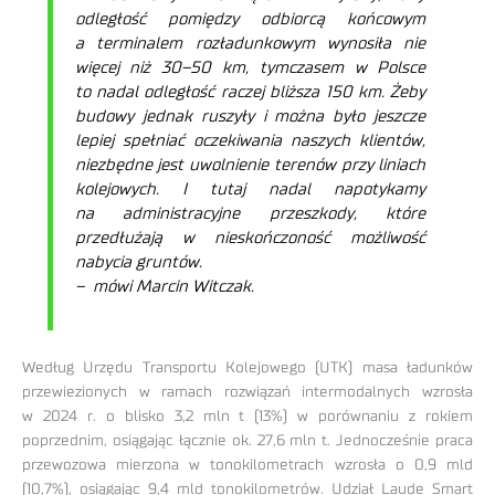
odległość pomiędzy odbiorcą końcowym
a terminalem rozładunkowym wynosiła nie
więcej niż 30–50 km, tymczasem w Polsce
to nadal odległość raczej bliższa 150 km. Żeby
budowy jednak ruszyły i można było jeszcze
lepiej spełniać oczekiwania naszych klientów,
niezbędne jest uwolnienie terenów przy liniach
kolejowych. I tutaj nadal napotykamy
na administracyjne przeszkody, które
przedłużają w nieskończoność możliwość
nabycia gruntów.
– mówi Marcin Witczak.
Według Urzędu Transportu Kolejowego (UTK) masa ładunków
przewiezionych w ramach rozwiązań intermodalnych wzrosła
w 2024 r. o blisko 3,2 mln t (13%) w porównaniu z rokiem
poprzednim, osiągając łącznie ok. 27,6 mln t. Jednocześnie praca
przewozowa mierzona w tonokilometrach wzrosła o 0,9 mld
(10,7%), osiągając 9,4 mld tonokilometrów. Udział Laude Smart