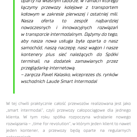
oparty na własnym taborze, w ramach którego
łączymy przewozy kolejowe z transportem
kołowym w zakresie pierwszej i ostatniej mili.
Nasza oferta to zespół najbardziej
nowoczesnych i innowacyjnych rozwiązań
w transporcie intermodalnym. Dążymy do tego,
aby nasza nowa usługa była oparta o nasz
samochód, naszą naczepę, nasz wagon i nasze
kontenery plus sieć należących do Spółki
terminali, na dodatek zamawianych przez
przeglądarkę internetową.
– zaręcza Pavel Kalasko, wiceprezes ds. rynków
wschodnich Laude Smart Intermodal
W tej chwili praktycznie całość przewozów realizowana jest jako
„smart intermodal”, czyli przewozy całopociągowe dla jednego
klienta. W tym roku spółka rozpoczyna wdrażanie nowego
rozwiązania – „time for revolution”, w którym jeden klient to nawet
jeden kontener, a przewozy będą oparte na regularnych