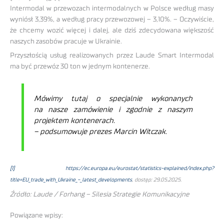
Intermodal w przewozach intermodalnych w Polsce według masy
wyniósł 3,39%, a według pracy przewozowej – 3,10%. – Oczywiście,
że chcemy wozić więcej i dalej, ale dziś zdecydowana większość
naszych zasobów pracuje w Ukrainie.
Przyszłością usług realizowanych przez Laude Smart Intermodal
ma być przewóz 30 ton w jednym kontenerze.
Mówimy tutaj o specjalnie wykonanych
na nasze zamówienie i zgodnie z naszym
projektem kontenerach.
– podsumowuje prezes Marcin Witczak.
[1]
https://ec.europa.eu/eurostat/statistics-explained/index.php?
title=EU_trade_with_Ukraine_-_latest_developments
, dostęp: 29.05.2025.
Źródło: Laude / Forhang – Silesia Strategie Komunikacyjne
Powiązane wpisy: