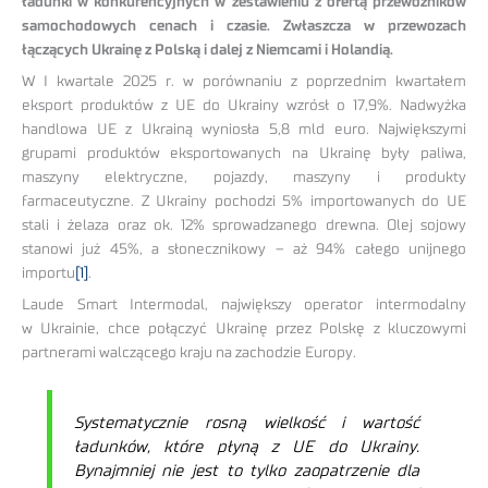
ładunki w konkurencyjnych w zestawieniu z ofertą przewoźników
samochodowych cenach i czasie. Zwłaszcza w przewozach
łączących Ukrainę z Polską i dalej z Niemcami i Holandią.
W I kwartale 2025 r. w porównaniu z poprzednim kwartałem
eksport produktów z UE do Ukrainy wzrósł o 17,9%. Nadwyżka
handlowa UE z Ukrainą wyniosła 5,8 mld euro. Największymi
grupami produktów eksportowanych na Ukrainę były paliwa,
maszyny elektryczne, pojazdy, maszyny i produkty
farmaceutyczne. Z Ukrainy pochodzi 5% importowanych do UE
stali i żelaza oraz ok. 12% sprowadzanego drewna. Olej sojowy
stanowi już 45%, a słonecznikowy – aż 94% całego unijnego
importu
[1]
.
Laude Smart Intermodal, największy operator intermodalny
w Ukrainie, chce połączyć Ukrainę przez Polskę z kluczowymi
partnerami walczącego kraju na zachodzie Europy.
Systematycznie rosną wielkość i wartość
ładunków, które płyną z UE do Ukrainy.
Bynajmniej nie jest to tylko zaopatrzenie dla