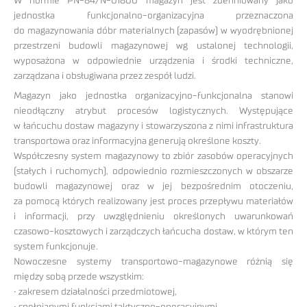
W normie PN-84/N-01800 magazyn jest zdefiniowany jako
jednostka funkcjonalno-organizacyjna przeznaczona
do magazynowania dóbr materialnych (zapasów) w wyodrębnionej
przestrzeni budowli magazynowej wg ustalonej technologii,
wyposażona w odpowiednie urządzenia i środki techniczne,
zarządzana i obsługiwana przez zespół ludzi.
Magazyn jako jednostka organizacyjno-funkcjonalna stanowi
nieodłączny atrybut procesów logistycznych. Występujące
w łańcuchu dostaw magazyny i stowarzyszona z nimi infrastruktura
transportowa oraz informacyjna generują określone koszty.
Współczesny system magazynowy to zbiór zasobów operacyjnych
(stałych i ruchomych), odpowiednio rozmieszczonych w obszarze
budowli magazynowej oraz w jej bezpośrednim otoczeniu,
za pomocą których realizowany jest proces przepływu materiałów
i informacji, przy uwzględnieniu określonych uwarunkowań
czasowo-kosztowych i zarządczych łańcucha dostaw, w którym ten
system funkcjonuje.
Nowoczesne systemy transportowo-magazynowe różnią się
między sobą przede wszystkim:
• zakresem działalności przedmiotowej,