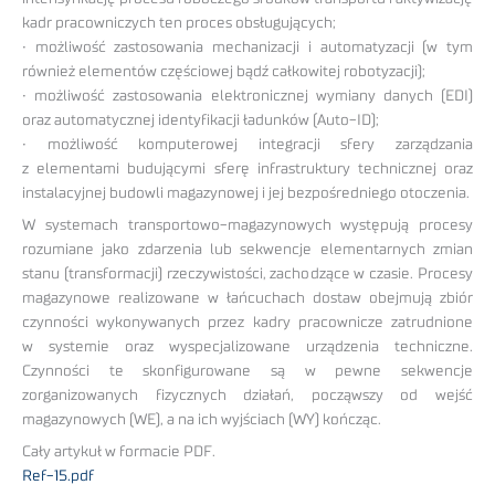
kadr pracowniczych ten proces obsługujących;
• możliwość zastosowania mechanizacji i automatyzacji (w tym
również elementów częściowej bądź całkowitej robotyzacji);
• możliwość zastosowania elektronicznej wymiany danych (EDI)
oraz automatycznej identyfikacji ładunków (Auto-ID);
• możliwość komputerowej integracji sfery zarządzania
z elementami budującymi sferę infrastruktury technicznej oraz
instalacyjnej budowli magazynowej i jej bezpośredniego otoczenia.
W systemach transportowo-magazynowych występują procesy
rozumiane jako zdarzenia lub sekwencje elementarnych zmian
stanu (transformacji) rzeczywistości, zachodzące w czasie. Procesy
magazynowe realizowane w łańcuchach dostaw obejmują zbiór
czynności wykonywanych przez kadry pracownicze zatrudnione
w systemie oraz wyspecjalizowane urządzenia techniczne.
Czynności te skonfigurowane są w pewne sekwencje
zorganizowanych fizycznych działań, począwszy od wejść
magazynowych (WE), a na ich wyjściach (WY) kończąc.
Cały artykuł w formacie PDF.
Ref-15.pdf