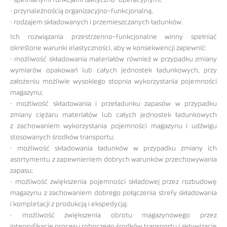
• spełnianymi funkcjami taktyczno-operacyjnymi,
• przynależnością organizacyjno-funkcjonalną,
• rodzajem składowanych i przemieszczanych ładunków.
Ich rozwiązania przestrzenno-funkcjonalne winny spełniać
określone warunki elastyczności, aby w konsekwencji zapewnić:
• możliwość składowania materiałów również w przypadku zmiany
wymiarów opakowań lub całych jednostek ładunkowych, przy
założeniu możliwie wysokiego stopnia wykorzystania pojemności
magazynu;
• możliwość składowania i przeładunku zapasów w przypadku
zmiany ciężaru materiałów lub całych jednostek ładunkowych
z zachowaniem wykorzystania pojemności magazynu i udźwigu
stosowanych środków transportu;
• możliwość składowania ładunków w przypadku zmiany ich
asortymentu z zapewnieniem dobrych warunków przechowywania
zapasu;
• możliwość zwiększenia pojemności składowej przez rozbudowę
magazynu z zachowaniem dobrego połączenia strefy składowania
i kompletacji z produkcją i ekspedycją;
• możliwość zwiększenia obrotu magazynowego przez
intensyfikację procesu roboczego środków transportu i aktywizację