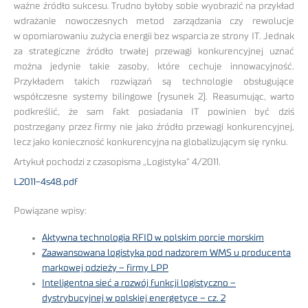
ważne źródło sukcesu. Trudno byłoby sobie wyobrazić na przykład
wdrażanie nowoczesnych metod zarządzania czy rewolucje
w opomiarowaniu zużycia energii bez wsparcia ze strony IT. Jednak
za strategiczne źródło trwałej przewagi konkurencyjnej uznać
można jedynie takie zasoby, które cechuje innowacyjność.
Przykładem takich rozwiązań są technologie obsługujące
współczesne systemy bilingowe (rysunek 2). Reasumując, warto
podkreślić, że sam fakt posiadania IT powinien być dziś
postrzegany przez firmy nie jako źródło przewagi konkurencyjnej,
lecz jako konieczność konkurencyjna na globalizującym się rynku.
Artykuł pochodzi z czasopisma „Logistyka” 4/2011.
L2011-4s48.pdf
Powiązane wpisy:
Aktywna technologia RFID w polskim porcie morskim
Zaawansowana logistyka pod nadzorem WMS u producenta
markowej odzieży – firmy LPP
Inteligentna sieć a rozwój funkcji logistyczno –
dystrybucyjnej w polskiej energetyce – cz. 2