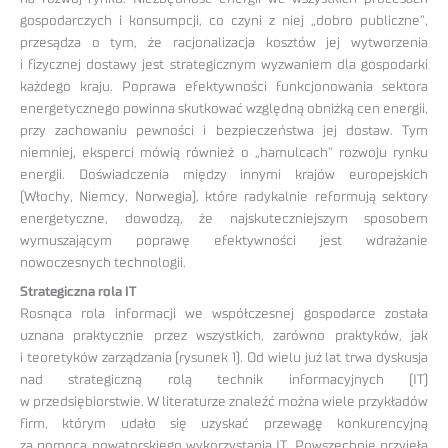
gospodarczych i konsumpcji, co czyni z niej „dobro publiczne”,
przesądza o tym, że racjonalizacja kosztów jej wytworzenia
i fizycznej dostawy jest strategicznym wyzwaniem dla gospodarki
każdego kraju. Poprawa efektywności funkcjonowania sektora
energetycznego powinna skutkować względną obniżką cen energii,
przy zachowaniu pewności i bezpieczeństwa jej dostaw. Tym
niemniej, eksperci mówią również o „hamulcach” rozwoju rynku
energii. Doświadczenia między innymi krajów europejskich
(Włochy, Niemcy, Norwegia), które radykalnie reformują sektory
energetyczne, dowodzą, że najskuteczniejszym sposobem
wymuszającym poprawę efektywności jest wdrażanie
nowoczesnych technologii.
Strategiczna rola IT
Rosnąca rola informacji we współczesnej gospodarce została
uznana praktycznie przez wszystkich, zarówno praktyków, jak
i teoretyków zarządzania (rysunek 1). Od wielu już lat trwa dyskusja
nad strategiczną rolą technik informacyjnych (IT)
w przedsiębiorstwie. W literaturze znaleźć można wiele przykładów
firm, którym udało się uzyskać przewagę konkurencyjną
za pomocą nowatorskiego wykorzystania IT. Powszechnie przyjęła