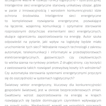
szczególnie ważne w rozwoju funkcji logistyczno – dystrybucyjnej.
Inteligentne sieci energetyczne stanowią unikatowy obszar, gdzie
w parze z innowacyjnością i wzrostem konkurencyjności idzie
ochrona środowiska. Inteligentne sieci energetyczne
to kompleksowe rozwiązania energetyczne, pozwalające
na łączenie, wzajemną komunikację i optymalne sterowanie
rozproszonymi dotychczas elementami sieci energetycznych,
służące ograniczeniu zapotrzebowania na energię. Autor szuka
odpowiedzi na pytanie, jaki wpływ na logistykę będzie miało
uruchomienie tych sieci? Wdrażanie nowych technologii z zakresu
automatyki, telekomunikacji i informatyki w przedsiębiorstwach
elektroenergetycznych, gazowniczych czy ciepłowniczych
to wielka szansa na rynkowy przełom. Z drugiej strony, czy korzyści
z zastosowania takich rozwiązań przewyższą koszty ich wdrożenia?
Czy automatyka sterowania systemami energetycznymi przyczyni
się do oszczędności w systemach logistycznych?
Światowy sektor energetyczny, kluczowy dla konkurencyjności
gospodarki światowej, jest w okresie bezprecedensowych zmian.
Gwałtowny wzrost zapotrzebowania na energię w krajach
rozwijających się będzie dominującym czynnikiem wpływającym
na rozwój rynku. Niezbędność energii we wszystkich procesach