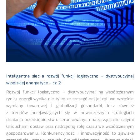
Inteligentna sieć a rozwój funkcji logistyczno – dystrybucyjnej
w polskiej energetyce – cz. 2
Rozwój funkcji logistyczno – dystrybucyjnej na współczesnym
rynku energii wynika nie tylko ze szczególnej jej roli we wzroście
wymiany towarowej i globalizacji gospodarki, lecz również
z trendów przejawiających się w nowoczesnych strategiach
działania przedsiębiorstw ukierunkowanych na zarządzanie całymi
łańcuchami dostaw oraz nadrzędną rolę czasu we współczesnym
gospodarowaniu. Konkurencyjność i innowacyjność to zjawiska