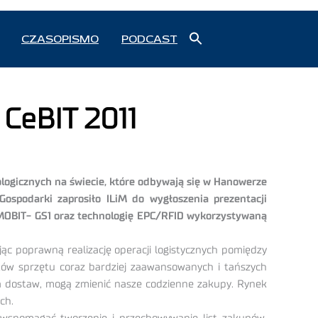
Search
CZASOPISMO
PODCAST
for:
Search Button
 CeBIT 2011
ologicznych na świecie, które odbywają się w Hanowerze
Gospodarki zaprosiło ILiM do wygłoszenia prezentacji
ę MOBIT- GS1 oraz technologię EPC/RFID wykorzystywaną
ąc poprawną realizację operacji logistycznych pomiędzy
tów sprzętu coraz bardziej zaawansowanych i tańszych
ha dostaw, mogą zmienić nasze codzienne zakupy. Rynek
ch.