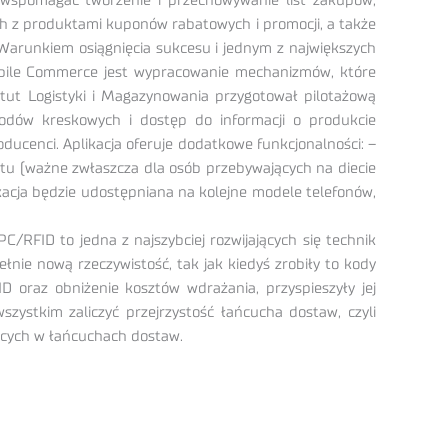
wspomagać tworzenie i przechowywanie list zakupów,
h z produktami kuponów rabatowych i promocji, a także
Warunkiem osiągnięcia sukcesu i jednym z największych
 Mobile Commerce jest wypracowanie mechanizmów, które
tut Logistyki i Magazynowania przygotował pilotażową
dów kreskowych i dostęp do informacji o produkcie
ducenci. Aplikacja oferuje dodatkowe funkcjonalności: –
tu (ważne zwłaszcza dla osób przebywających na diecie
kacja będzie udostępniana na kolejne modele telefonów,
/RFID to jedna z najszybciej rozwijających się technik
ełnie nową rzeczywistość, tak jak kiedyś zrobiły to kody
 oraz obniżenie kosztów wdrażania, przyspieszyły jej
szystkim zaliczyć przejrzystość łańcucha dostaw, czyli
ących w łańcuchach dostaw.