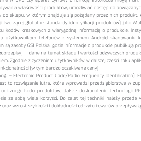
nia w GPS czy aparat cyfrowy z funkcją autofocus mogą m.in. 
ywania właściwości produktów, umożliwiać dostęp do powiązanyc
do sklepu, w którym znajduje się pożądany przez nich produkt. 
ji tworzącej globalne standardy identyfikacji produktów) jako
u kodów kreskowych z wiarygodną informacją o produkcie. Insty
ona użytkownikom telefonów z systemem Android skanowanie ko
są zasoby GS1 Polska, gdzie informacje o produkcie publikują pro
oprzepisy), – dane na temat składu i wartości odżywczych produk
niem. Zgodnie z życzeniem użytkowników w dalszej części roku apli
funkcjonalności (w tym bardzo oczekiwane ceny).
 – Electronic Product Code/Radio Frequency Identification). EPC
e jest to rozwiązanie jutra, które wprowadzi przedsiębiorstwa w zup
onicznego kodu produktów, dalsze doskonalenie technologii RFID
e ze sobą wiele korzyści. Do zalet tej techniki należy przede w
 oraz wzrost szybkości i dokładności odczytu towarów przepływaj