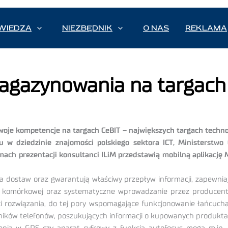
WIEDZA
NIEZBĘDNIK
O NAS
REKLAMA
 Magazynowania na targach
swoje kompetencje na targach CeBIT – największych targach techn
u w dziedzinie znajomości polskiego sektora ICT, Ministerstwo 
mach prezentacji konsultanci ILiM przedstawią mobilną aplikacj
 dostaw oraz gwarantują właściwy przepływ informacji, zapewniaj
ii komórkowej oraz systematyczne wprowadzanie przez producen
ści rozwiązania, do tej pory wspomagające funkcjonowanie łańcuc
ników telefonów, poszukujących informacji o kupowanych produkta