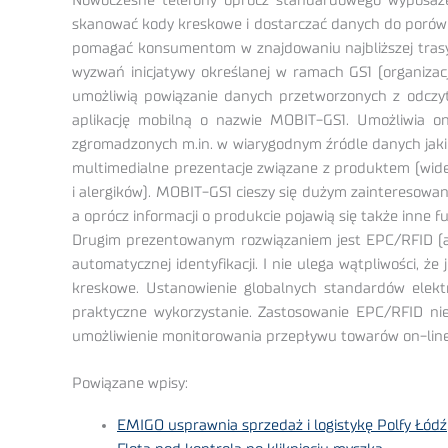
Nowoczesne telefony oprócz standardowego wyposaże
skanować kody kreskowe i dostarczać danych do porówn
pomagać konsumentom w znajdowaniu najbliższej trasy 
wyzwań inicjatywy określanej w ramach GS1 (organizac
umożliwią powiązanie danych przetworzonych z odczyt
aplikację mobilną o nazwie MOBIT-GS1. Umożliwia 
zgromadzonych m.in. w wiarygodnym źródle danych jakim 
multimedialne prezentacje związane z produktem (wide
i alergików). MOBIT-GS1 cieszy się dużym zainteresowa
a oprócz informacji o produkcie pojawią się także inne 
Drugim prezentowanym rozwiązaniem jest EPC/RFID (ang.
automatycznej identyfikacji. I nie ulega wątpliwości, ż
kreskowe. Ustanowienie globalnych standardów elektr
praktyczne wykorzystanie. Zastosowanie EPC/RFID niesi
umożliwienie monitorowania przepływu towarów on-line
Powiązane wpisy:
EMIGO usprawnia sprzedaż i logistykę Polfy Łódź