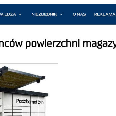
WIEDZA
NIEZBĘDNIK
O NAS
REKLAMA
emców powierzchni magaz