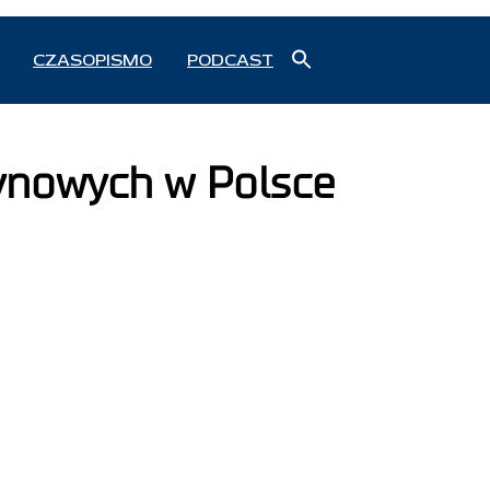
Search
CZASOPISMO
PODCAST
for:
Search Button
ynowych w Polsce