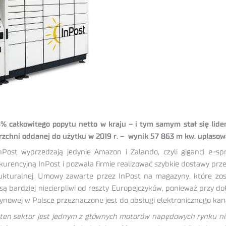
4% całkowitego popytu netto w kraju – i tym samym stał się li
zchni oddanej do użytku w 2019 r. – wynik 57 863 m kw. uplasowa
Post wyprzedzają jedynie Amazon i Zalando, czyli giganci e-spr
rencyjną InPost i pozwala firmie realizować szybkie dostawy prze
strukturalnej. Umowy zawarte przez InPost na magazyny, które 
 są bardziej niecierpliwi od reszty Europejczyków, ponieważ przy
ynowej w Polsce przeznaczone jest do obsługi elektronicznego ka
ten sektor jest jednym z głównych motorów napędowych rynku ni