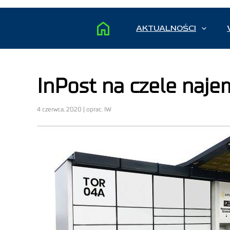
AKTUALNOŚCI
InPost na czele naj
4 czerwca, 2020 | oprac. IW