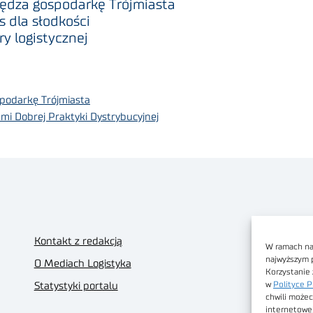
ędza gospodarkę Trójmiasta
 dla słodkości
y logistycznej
podarkę Trójmiasta
mi Dobrej Praktyki Dystrybucyjnej
Kontakt z redakcją
W ramach nas
najwyższym 
O Mediach Logistyka
Korzystanie 
w
Polityce P
Statystyki portalu
chwili możec
internetowe