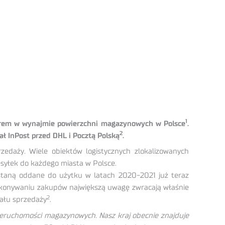
1
derem w wynajmie powierzchni magazynowych w Polsce
.
2
ł InPost przed DHL i Pocztą Polską
.
zedaży. Wiele obiektów logistycznych zlokalizowanych
syłek do każdego miasta w Polsce.
zostaną oddane do użytku w latach 2020-2021 już teraz
 dokonywaniu zakupów największą uwagę zwracają właśnie
2
nału sprzedaży
.
eruchomości magazynowych. Nasz kraj obecnie znajduje