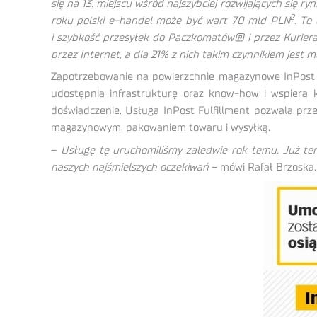
się na 13. miejscu wśród najszybciej rozwijających się 
2
roku polski e-handel może być wart 70 mld PLN
. To
i szybkość przesyłek do Paczkomatów® i przez Kuriera
przez Internet, a dla 21% z nich takim czynnikiem jes
Zapotrzebowanie na powierzchnie magazynowe InPost d
udostępnia infrastrukturę oraz know-how i wspiera 
doświadczenie. Usługa InPost Fulfillment pozwala pr
magazynowym, pakowaniem towaru i wysyłką.
–
Usługę tę uruchomiliśmy zaledwie rok temu. Już te
naszych najśmielszych oczekiwań
– mówi Rafał Brzoska.