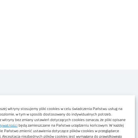
Polityka prywatności
Dostępność cyfrowa
zej witryny stosujemy pliki cookies w celu świadczenia Państwu usług na
poziomie, w tym w sposób dostosowany do indywidualnych potrzeb.
Regulamin Portalu
z witryny bez zmiany ustawień dotyczących cookies oznacza, że pliki opisane
rywatności
będą zamieszczane na Państwa urządzeniu końcowym. W każdej
Regulamin sklepu
ie Państwo zmienić ustawienia dotyczące plików cookies w przeglądarce
j. Akceptacja niezbędnych plików cookies jest wymagana do prawidłowego