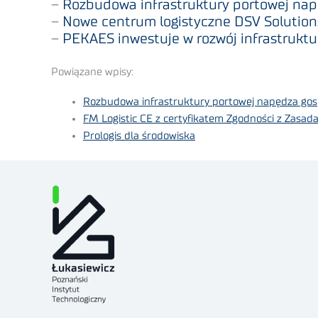
–
Rozbudowa infrastruktury portowej nap
–
Nowe centrum logistyczne DSV Solutions
–
PEKAES inwestuje w rozwój infrastruktur
Powiązane wpisy:
Rozbudowa infrastruktury portowej napędza gos
FM Logistic CE z certyfikatem Zgodności z Zasada
Prologis dla środowiska