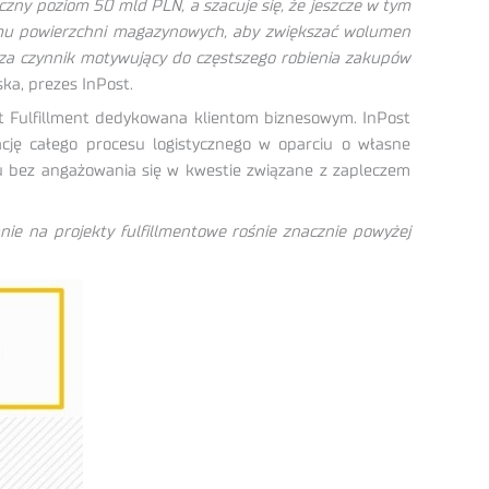
iczny poziom 50 mld PLN, a szacuje się, że jeszcze w tym
jmu powierzchni magazynowych, aby zwiększać wolumen
 za czynnik motywujący do częstszego robienia zakupów
ka, prezes InPost.
t Fulfillment dedykowana klientom biznesowym. InPost
cję całego procesu logistycznego w oparciu o własne
u bez angażowania się w kwestie związane z zapleczem
e na projekty fulfillmentowe rośnie znacznie powyżej