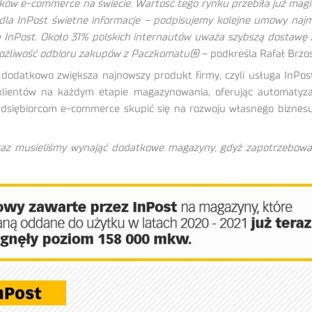
rynków e-commerce na świecie. Wartość tego rynku przebiła już mag
 dla InPost świetne informacje – podpisujemy kolejne umowy na
 InPost. Około 31% polskich internautów uważa szybszą dostawę
t możliwość odbioru zakupów z Paczkomatu®
– podkreśla Rafał Brzos
odatkowo zwiększa najnowszy produkt firmy, czyli usługa InPos
klientów na każdym etapie magazynowania, oferując automatyza
zedsiębiorcom e-commerce skupić się na rozwoju własnego biznes
raz musieliśmy wynająć dodatkowe magazyny, gdyż zapotrzebowani