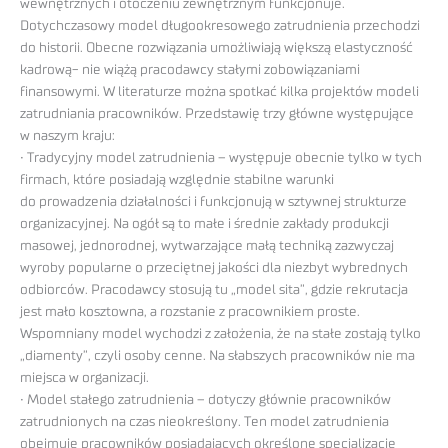
wewnętrznych i otoczeniu zewnętrznym funkcjonuje.
Dotychczasowy model długookresowego zatrudnienia przechodzi
do historii. Obecne rozwiązania umożliwiają większą elastyczność
kadrową- nie wiążą pracodawcy stałymi zobowiązaniami
finansowymi. W literaturze można spotkać kilka projektów modeli
zatrudniania pracowników. Przedstawię trzy główne występujące
w naszym kraju:
• Tradycyjny model zatrudnienia – występuje obecnie tylko w tych
firmach, które posiadają względnie stabilne warunki
do prowadzenia działalności i funkcjonują w sztywnej strukturze
organizacyjnej. Na ogół są to małe i średnie zakłady produkcji
masowej, jednorodnej, wytwarzające małą techniką zazwyczaj
wyroby popularne o przeciętnej jakości dla niezbyt wybrednych
odbiorców. Pracodawcy stosują tu „model sita”, gdzie rekrutacja
jest mało kosztowna, a rozstanie z pracownikiem proste.
Wspomniany model wychodzi z założenia, że na stałe zostają tylko
„diamenty”, czyli osoby cenne. Na słabszych pracowników nie ma
miejsca w organizacji.
• Model stałego zatrudnienia – dotyczy głównie pracowników
zatrudnionych na czas nieokreślony. Ten model zatrudnienia
obejmuje pracowników posiadających określone specjalizacje