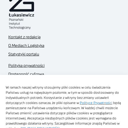
Kontakt z redakcją
O Mediach Logistyka
Statystyki portalu
Polityka prywatności
Dostępność cyfrowa
Regulamin Portalu
W ramach naszej witryny stosujemy pliki cookies w celu świadczenia
Regulamin sklepu
Państwu usług na najwyższym poziomie, w tym w sposób dostosowany do
indywidualnych potrzeb. Korzystanie z witryny bez zmiany ustawień
dotyczących cookies oznacza, że pliki opisane w
Polityce Prywatności
będą
zamieszczane na Państwa urządzeniu końcowym. W każdej chwili możecie
Państwo zmienić ustawienia dotyczące plików cookies w przeglądarce
internetowej. Akceptacja niezbędnych plików cookies jest wymagana do
Obrazy stockowe
prawidłowego działania witryny. Szczegółowe informacje znajdą Państwo w