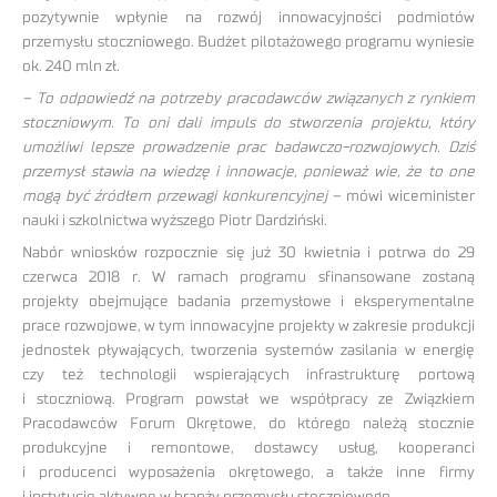
pozytywnie wpłynie na rozwój innowacyjności podmiotów
przemysłu stoczniowego. Budżet pilotażowego programu wyniesie
ok. 240 mln zł.
– To odpowiedź na potrzeby pracodawców związanych z rynkiem
stoczniowym. To oni dali impuls do stworzenia projektu, który
umożliwi lepsze prowadzenie prac badawczo-rozwojowych. Dziś
przemysł stawia na wiedzę i innowacje, ponieważ wie, że to one
mogą być źródłem przewagi konkurencyjnej
– mówi wiceminister
nauki i szkolnictwa wyższego Piotr Dardziński.
Nabór wniosków rozpocznie się już 30 kwietnia i potrwa do 29
czerwca 2018 r. W ramach programu sfinansowane zostaną
projekty obejmujące badania przemysłowe i eksperymentalne
prace rozwojowe, w tym innowacyjne projekty w zakresie produkcji
jednostek pływających, tworzenia systemów zasilania w energię
czy też technologii wspierających infrastrukturę portową
i stoczniową. Program powstał we współpracy ze Związkiem
Pracodawców Forum Okrętowe, do którego należą stocznie
produkcyjne i remontowe, dostawcy usług, kooperanci
i producenci wyposażenia okrętowego, a także inne firmy
i instytucje aktywne w branży przemysłu stoczniowego.