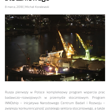
8 marca, 2018 | Michał Koralewski
Rusza pierwszy w Polsce kompleksowy program wsparcia prac
badawczo-rozwojowych w przemyśle stoczniowym. Program
INNOship – inicjatywa Narodowego Centrum Badań i Rozwoju –
zwiększy konkurencyjność polskiego sektora stoczniowego, a także