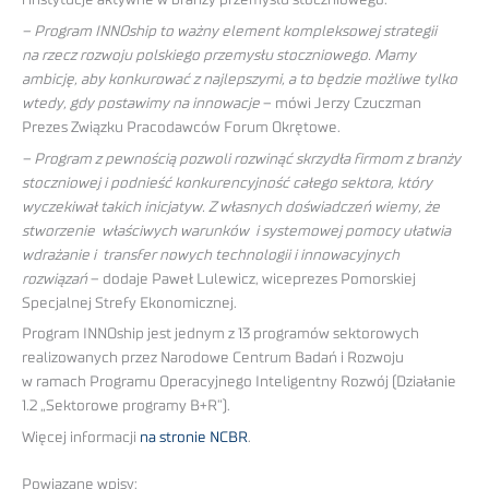
– Program INNOship to ważny element kompleksowej strategii
na rzecz rozwoju polskiego przemysłu stoczniowego. Mamy
ambicję, aby konkurować z najlepszymi, a to będzie możliwe tylko
wtedy, gdy postawimy na innowacje
– mówi Jerzy Czuczman
Prezes Związku Pracodawców Forum Okrętowe.
– Program z pewnością pozwoli rozwinąć skrzydła firmom z branży
stoczniowej i podnieść konkurencyjność całego sektora, który
wyczekiwał takich inicjatyw. Z własnych doświadczeń wiemy, że
stworzenie właściwych warunków i systemowej pomocy ułatwia
wdrażanie i transfer nowych technologii i innowacyjnych
rozwiązań
– dodaje Paweł Lulewicz, wiceprezes Pomorskiej
Specjalnej Strefy Ekonomicznej.
Program INNOship jest jednym z 13 programów sektorowych
realizowanych przez Narodowe Centrum Badań i Rozwoju
w ramach Programu Operacyjnego Inteligentny Rozwój (Działanie
1.2 „Sektorowe programy B+R”).
Więcej informacji
na stronie NCBR
.
Powiązane wpisy: