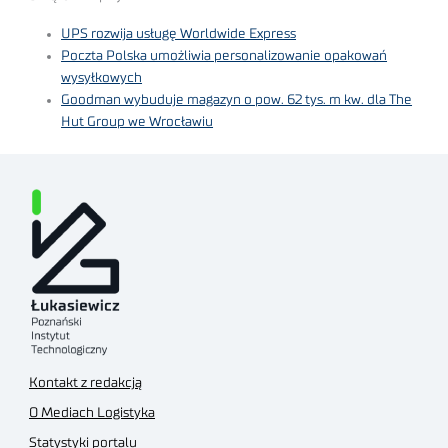
UPS rozwija usługę Worldwide Express
Poczta Polska umożliwia personalizowanie opakowań
wysyłkowych
Goodman wybuduje magazyn o pow. 62 tys. m kw. dla The
Hut Group we Wrocławiu
Kontakt z redakcją
O Mediach Logistyka
Statystyki portalu