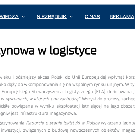
WIEDZA
NIEZBĘDNIK
O NAS
REKLAMA
zynowa w logistyce
eku i późniejszy akces Polski do Unii Europejskiej wpłynął korzy
zybko dąży do wkomponowania się na wspólnym rynku unijnym. W tyc
ug Europejskiego Stowarzyszenia Logistycznego (ELA) definiowana j
y w systemach, w których one zachodzą”
. Wszystkie procesy, zacho
ciśle powiązane w wyniku eksploatacji istniejącej na jego obszarz
j ogniw jest infrastruktura magazynowa.
agazynowania
Raporcie o stanie logistyki w Polsce
wykazano jednozn
ele inwestycji, związanych z budową nowoczesnych obiektów mag