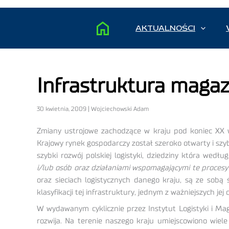
AKTUALNOŚCI
Infrastruktura maga
30 kwietnia, 2009 | Wojciechowski Adam
Zmiany ustrojowe zachodzące w kraju pod koniec XX wi
Krajowy rynek gospodarczy został szeroko otwarty i s
szybki rozwój polskiej logistyki, dziedziny która wedł
i/lub osób oraz działaniami wspomagającymi te proces
oraz sieciach logistycznych danego kraju, są ze sobą ś
klasyfikacji tej infrastruktury, jednym z ważniejszych je
W wydawanym cyklicznie przez Instytut Logistyki i M
rozwija. Na terenie naszego kraju umiejscowiono wi