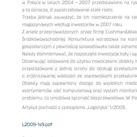
w Polsce w latach 2004 – 2007 przedstawiono na rys
a to oznacza, iż zapotrzebowanie stale rosło.
Trzeba jednak zauważyć, że ich rozmieszczenie na te
magazynowych według inwestorów w 2007 roku.
Z analiz przeprowadzonych przez firmę Cushman&Wakefi
Środkowowschodniej. Koniunktura wzrostowa na kon
gospodarczym z pewnością spowodowała także zahamowan
Należy domniemywać, że rozpoczęte inwestycje były i s
Obserwując oddawane do użytku nowoczesne obiekty mag
przystosowane z jednej strony do obsługi przeładu
o zróżnicowanej wielkości ze stanowiskami przeładu
Obiekty mają zapewniony dostęp do wszelkich medi
asortymentów, sieć komputerową oraz system monitorin
problemu, co umożliwia łączność bezprzewodowa. W Pols
Artykuł pochodzi z czasopisma „Logistyka” 1/2009.
L2009-1s9.pdf