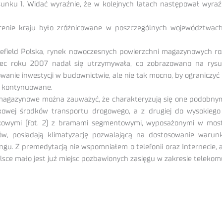
unku 1. Widać wyraźnie, że w kolejnych latach następował wyra
renie kraju było zróżnicowane w poszczególnych województwach
eld Polska, rynek nowoczesnych powierzchni magazynowych rozwi
iec roku 2007 nadal się utrzymywała, co zobrazowano na ry
ie inwestycji w budownictwie, ale nie tak mocno, by ograniczyć
ą kontynuowane.
azynowe można zauważyć, że charakteryzują się one podobnymi s
nkowej środków transportu drogowego, a z drugiej do wysokieg
nkowymi (fot. 2) z bramami segmentowymi, wyposażonymi w most
ów, posiadają klimatyzację pozwalającą na dostosowanie waru
gu. Z premedytacją nie wspomniałem o telefonii oraz Internecie, 
ce mało jest już miejsc pozbawionych zasięgu w zakresie telekomu