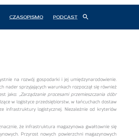
Search
CZASOPISMO
PODCAST
for:
Search Button
stnie na rozwój gospodarki i jej umiędzynarodowienie.
h nader sprzyjających warunkach rozpoczął się również
est jako:
„Zarządzanie procesami przemieszczania dóbr
dzące w logistyce przedsiębiorstw, w łańcuchach dostaw
e infrastruktury logistycznej. Niezależnie od kryteriów
acznie, że infrastruktura magazynowa gwałtownie się
azynowych. Przyrost nowych powierzchni magazynowych