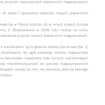
źny przyrost nowoczesnych powierzchni magazynowych,
. W tabeli 1 zestawiono wielkości nowych powierzchni
ja się w Polsce szybciej, niż w innych krajach Europy
sunku 2. Obserwowana w 2008 roku recesja na rynku
 całkowicie przyrost nowych powierzchni magazynowych.
tandardami. Są to głównie obiekty parterowe (fot. 1),
o składowania. Na ogół posiadają moduły magazynowe
ki ładunkowe napędzane oraz kurtyny uszczelniające.
nków mikroklimatycznych do potrzeb magazynowanych
albowiem dostęp do nich nie nastręcza obecnie żadnego
nikacji.