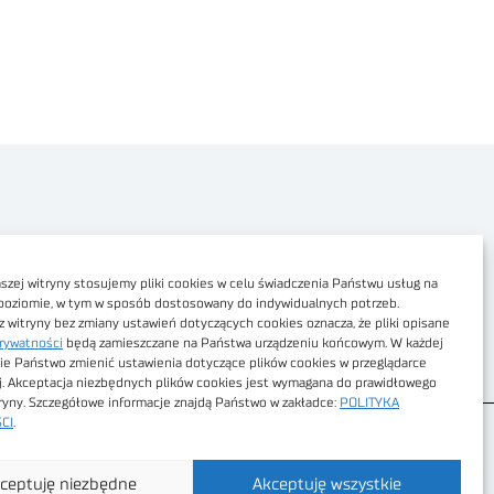
Polityka prywatności
Dostępność cyfrowa
zej witryny stosujemy pliki cookies w celu świadczenia Państwu usług na
poziomie, w tym w sposób dostosowany do indywidualnych potrzeb.
Regulamin Portalu
z witryny bez zmiany ustawień dotyczących cookies oznacza, że pliki opisane
rywatności
będą zamieszczane na Państwa urządzeniu końcowym. W każdej
Regulamin sklepu
ie Państwo zmienić ustawienia dotyczące plików cookies w przeglądarce
j. Akceptacja niezbędnych plików cookies jest wymagana do prawidłowego
tryny. Szczegółowe informacje znajdą Państwo w zakładce:
POLITYKA
CI
.
ceptuję niezbędne
Akceptuję wszystkie