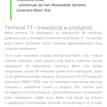
– komentuje Jan Van Mossevelde, Dyrektor
Generalny Baltic Hub.
Terminal T3 – inwestycja w przyszłość
Nowy terminal T3, zbudowany na powierzchni 36 hektarów,
połączony jest z istniejącą infrastrukturą terminali T1 i T2 tworząc
jeden wielki kompleks trzech nabrzeży głębokowodnych wraz
z placami składowymi.
T3 to nowe możliwości rozwoju dla klientów Baltic Hub – więcej
metrów nabrzeża, nowe suwnice oraz więcej hektarów placów
składowych. Po zakończeniu inwestycji Baltic Hub będzie
dysponować ponad 124 hektarami powierzchni operacyjnej, około
2,1 km głębokowodnego nabrzeża, 21 suwnicami STS, 74 suwnicami
placowymi (RMG i RTG), oraz już istniejącą nowoczesną bocznicą
kolejową z siedmioma torami o długości 750 metrów oraz
od dawna już funkcjonującym zautomatyzowanym kompleksem
bram ciężarowych. Dzięki temu Baltic Hub stanie się jednym
z największych kompleksów terminali kontenerowych w Europie