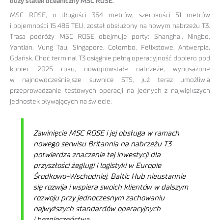
duży statek oceaniczny MSC ROSE.
MSC ROSE, o długości 364 metrów, szerokości 51 metrów
i pojemności 15 486 TEU, został obsłużony na nowym nabrzeżu T3.
Trasa podróży MSC ROSE obejmuje porty: Shanghai, Ningbo,
Yantian, Vung Tau, Singapore, Colombo, Felixstowe, Antwerpia,
Gdańsk. Choć terminal T3 osiągnie pełną operacyjność dopiero pod
koniec 2025 roku, nowopowstałe nabrzeże, wyposażone
w najnowocześniejsze suwnice STS, już teraz umożliwia
przeprowadzanie testowych operacji na jednych z największych
jednostek pływających na świecie.
Zawinięcie MSC ROSE i jej obsługa w ramach
nowego serwisu Britannia na nabrzeżu T3
potwierdza znaczenie tej inwestycji dla
przyszłości żeglugi i logistyki w Europie
Środkowo-Wschodniej. Baltic Hub nieustannie
się rozwija i wspiera swoich klientów w dalszym
rozwoju przy jednoczesnym zachowaniu
najwyższych standardów operacyjnych
i bezpieczeństwa.