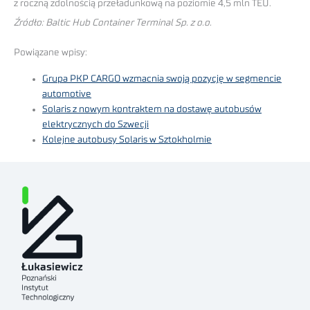
z roczną zdolnością przeładunkową na poziomie 4,5 mln TEU.
Źródło: Baltic Hub Container Terminal Sp. z o.o.
Powiązane wpisy:
Grupa PKP CARGO wzmacnia swoją pozycję w segmencie
automotive
Solaris z nowym kontraktem na dostawę autobusów
elektrycznych do Szwecji
Kolejne autobusy Solaris w Sztokholmie