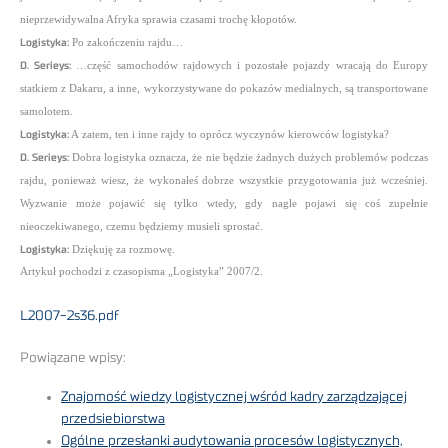
nieprzewidywalna Afryka sprawia czasami trochę kłopotów.
Logistyka:
Po zakończeniu rajdu…
D. Serieys:
…część samochodów rajdowych i pozostałe pojazdy wracają do Europy
statkiem z Dakaru, a inne, wykorzystywane do pokazów medialnych, są transportowane
samolotem.
Logistyka:
A zatem, ten i inne rajdy to oprócz wyczynów kierowców logistyka?
D. Serieys:
Dobra logistyka oznacza, że nie będzie żadnych dużych problemów podczas
rajdu, ponieważ
wiesz, że wykonałeś dobrze wszystkie przygotowania już wcześniej.
Wyzwanie może pojawić się tylko wtedy, gdy
nagle pojawi się coś zupełnie
nieoczekiwanego, czemu będziemy musieli sprostać.
Logistyka:
Dziękuję za rozmowę.
Artykuł pochodzi z czasopisma „Logistyka” 2007/2.
L2007-2s36.pdf
Powiązane wpisy:
Znajomość wiedzy logistycznej wśród kadry zarządzającej
przedsiebiorstwa
Ogólne przesłanki audytowania procesów logistycznych,