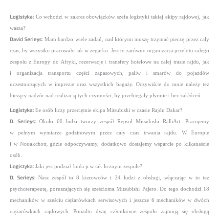
Logistyka:
Co wchodzi w zakres obowiązków szefa logistyki takiej ekipy rajdowej, jak
wasza?
David Serieys:
Mam bardzo wiele zadań, nad którymi muszę trzymać pieczę przez cały
czas, by wszystko pracowało jak w zegarku. Jest to zarówno organizacja przelotu całego
zespołu z Europy do Afryki, rezerwacje i transfery hotelowe na całej trasie rajdu, jak
i organizacja transportu części zapasowych, paliw i smarów do pojazdów
uczestniczących w imprezie oraz wszystkich bagaży. Oczywiście do mnie należy też
bieżący nadzór nad realizacją tych czynności, by przebiegały płynnie i bez zakłóceń.
Logistyka:
Ile osób liczy przeciętnie ekipa Mitsubishi w czasie Rajdu Dakar?
D. Serieys:
Około 60 ludzi tworzy zespół Repsol Mitsubishi RalliArt. Pracujemy
w pełnym wymiarze godzinowym przez cały czas trwania rajdu. W Europie
i w Nouakchott, gdzie odpoczywamy, dodatkowo dostajemy wsparcie po kilkanaście
osób.
Logistyka:
Jaki jest podział funkcji w tak licznym zespole?
D. Serieys:
Nasz zespół to 8 kierowców i 24 ludzi z obsługi, włączając w to też
psychoterapeutę, poruszających się sześcioma Mitsubishi Pajero. Do tego dochodzi 18
mechaników w sześciu ciężarówkach serwisowych i jeszcze 6 mechaników w dwóch
ciężarówkach rajdowych. Ponadto dwaj członkowie zespołu zajmują się obsługą