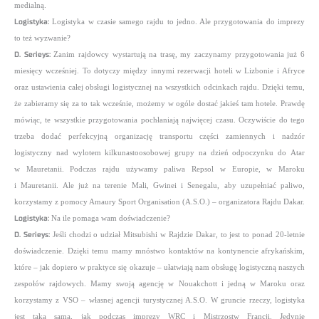
medialną.
Logistyka:
Logistyka w czasie samego rajdu to jedno. Ale przygotowania do imprezy
to też wyzwanie?
D. Serieys:
Zanim rajdowcy wystartują na trasę, my zaczynamy przygotowania już 6
miesięcy wcześniej. To dotyczy między innymi rezerwacji hoteli w Lizbonie i Afryce
oraz ustawienia całej obsługi logistycznej na wszystkich odcinkach rajdu. Dzięki temu,
że zabieramy się za to tak wcześnie, możemy w ogóle dostać jakieś tam hotele. Prawdę
mówiąc, te wszystkie przygotowania pochłaniają najwięcej czasu. Oczywiście do tego
trzeba dodać perfekcyjną organizację transportu części zamiennych i nadzór
logistyczny nad wylotem kilkunastoosobowej grupy na dzień odpoczynku do Atar
w Mauretanii. Podczas rajdu używamy paliwa Repsol w Europie, w Maroku
i Mauretanii. Ale już na terenie Mali, Gwinei i Senegalu, aby uzupełniać paliwo,
korzystamy z pomocy Amaury Sport Organisation (A.S.O.) – organizatora Rajdu Dakar.
Logistyka:
Na ile pomaga wam doświadczenie?
D. Serieys:
Jeśli chodzi o udział Mitsubishi w Rajdzie Dakar, to jest to ponad 20-letnie
doświadczenie. Dzięki temu mamy mnóstwo kontaktów na kontynencie afrykańskim,
które – jak dopiero w praktyce się okazuje – ułatwiają
nam obsługę logistyczną naszych
zespołów rajdowych. Mamy swoją agencję w Nouakchott i jedną
w Maroku oraz
korzystamy z VSO – własnej agencji turystycznej A.S.O. W gruncie rzeczy, logistyka
jest taka sama,
jak podczas imprezy WRC i Mistrzostw Francji. Jedynie