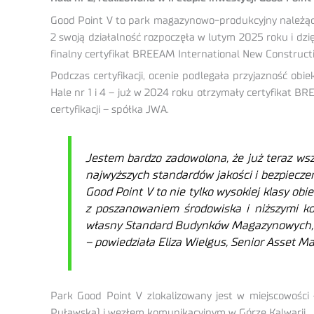
Good Point V to park magazynowo-produkcyjny należący d
2 swoją działalność rozpoczęła w lutym 2025 roku i dz
finalny certyfikat BREEAM International New Construct
Podczas certyfikacji, ocenie podlegała przyjazność o
Hale nr 1 i 4 – już w 2024 roku otrzymały certyfikat
certyfikacji – spółka JWA.
Jestem bardzo zadowolona, że już teraz ws
najwyższych standardów jakości i bezpiecze
Good Point V to nie tylko wysokiej klasy o
z poszanowaniem środowiska i niższymi ko
własny Standard Budynków Magazynowych, któ
–
powiedziała Eliza Wielgus, Senior Asset 
Park Good Point V zlokalizowany jest w miejscowości 
Puławską) i węzłem komunikacyjnym w Górze Kalwarii.