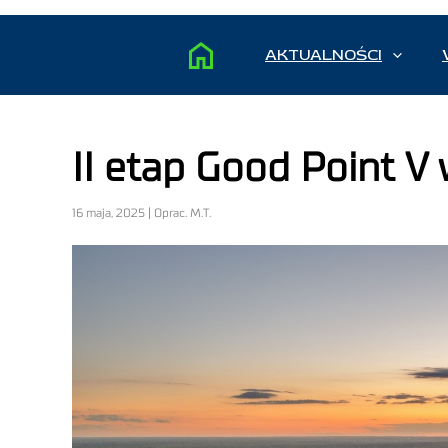
AKTUALNOŚCI
II etap Good Point V
16 maja, 2025 | Oprac. M.T.