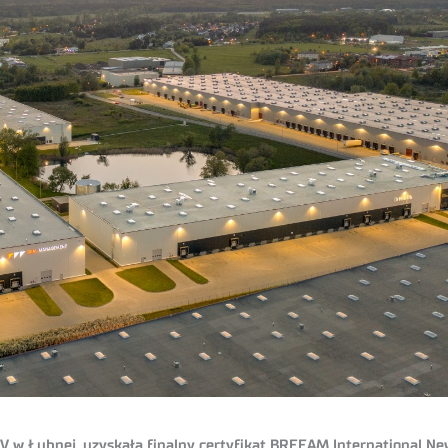
nt V w Łubnej, uzyskała finalny certyfikat BREEAM International N