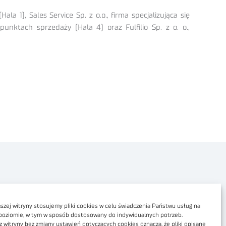
 1), Sales Service Sp. z o.o., firma specjalizująca się
nktach sprzedaży (Hala 4) oraz Fulfilio Sp. z o. o.,
Polityka prywatności
Dostępność cyfrowa
zej witryny stosujemy pliki cookies w celu świadczenia Państwu usług na
poziomie, w tym w sposób dostosowany do indywidualnych potrzeb.
Regulamin Portalu
z witryny bez zmiany ustawień dotyczących cookies oznacza, że pliki opisane