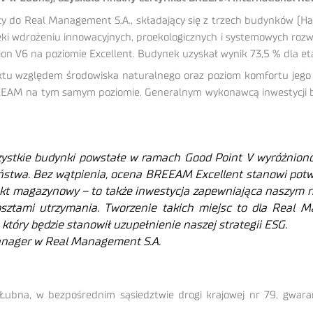
o Real Management S.A., składający się z trzech budynków (Hale 1
ięki wdrożeniu innowacyjnych, proekologicznych i systemowych ro
ion V6 na poziomie Excellent. Budynek uzyskał wynik 73,5 % dla e
biektu względem środowiska naturalnego oraz poziom komfortu jego
 BREEAM na tym samym poziomie. Generalnym wykonawcą inwestycji 
zystkie budynki powstałe w ramach Good Point V wyróżniono 
ństwa. Bez wątpienia, o
cena BREEAM Excellent stanowi potwi
biekt magazynowy – to także inwestycja zapewniająca naszym
sztami utrzymania. Tworzenie takich miejsc to dla Real M
ry będzie stanowił uzupełnienie naszej strategii ESG.
Manager w Real Management S.A.
Łubna, w bezpośrednim sąsiedztwie drogi krajowej nr 79, gwara