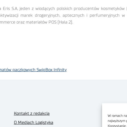
ris S.A, jeden z wiodących polskich producentów kosmetyków (Hala
ywizacji marek drogeryjnych, aptecznych i perfumeryjnych w pu
commerce oraz materiałów POS (Hala 2).
matów paczkowych SwipBox Infinity
Kontakt z redakcją
W ramach nas
najwyższym 
O Mediach Logistyka
Korzystanie 