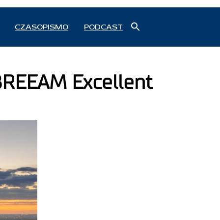
Search
CZASOPISMO
PODCAST
for:
Search Button
 BREEAM Excellent