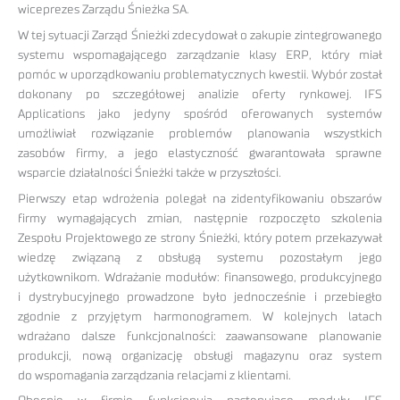
wiceprezes Zarządu Śnieżka SA.
W tej sytuacji Zarząd Śnieżki zdecydował o zakupie zintegrowanego
systemu wspomagającego zarządzanie klasy ERP, który miał
pomóc w uporządkowaniu problematycznych kwestii. Wybór został
dokonany po szczegółowej analizie oferty rynkowej. IFS
Applications jako jedyny spośród oferowanych systemów
umożliwiał rozwiązanie problemów planowania wszystkich
zasobów firmy, a jego elastyczność gwarantowała sprawne
wsparcie działalności Śnieżki także w przyszłości.
Pierwszy etap wdrożenia polegał na zidentyfikowaniu obszarów
firmy wymagających zmian, następnie rozpoczęto szkolenia
Zespołu Projektowego ze strony Śnieżki, który potem przekazywał
wiedzę związaną z obsługą systemu pozostałym jego
użytkownikom. Wdrażanie modułów: finansowego, produkcyjnego
i dystrybucyjnego prowadzone było jednocześnie i przebiegło
zgodnie z przyjętym harmonogramem. W kolejnych latach
wdrażano dalsze funkcjonalności: zaawansowane planowanie
produkcji, nową organizację obsługi magazynu oraz system
do wspomagania zarządzania relacjami z klientami.