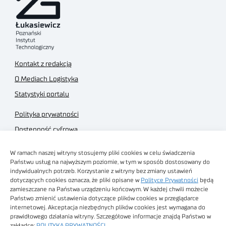
Kontakt z redakcją
O Mediach Logistyka
Statystyki portalu
Polityka prywatności
Dostępność cyfrowa
Regulamin Portalu
W ramach naszej witryny stosujemy pliki cookies w celu świadczenia
Regulamin sklepu
Państwu usług na najwyższym poziomie, w tym w sposób dostosowany do
indywidualnych potrzeb. Korzystanie z witryny bez zmiany ustawień
dotyczących cookies oznacza, że pliki opisane w
Polityce Prywatności
będą
zamieszczane na Państwa urządzeniu końcowym. W każdej chwili możecie
Państwo zmienić ustawienia dotyczące plików cookies w przeglądarce
internetowej. Akceptacja niezbędnych plików cookies jest wymagana do
Obrazy stockowe
prawidłowego działania witryny. Szczegółowe informacje znajdą Państwo w
autorstwa
zakładce:
POLITYKA PRYWATNOŚCI
.