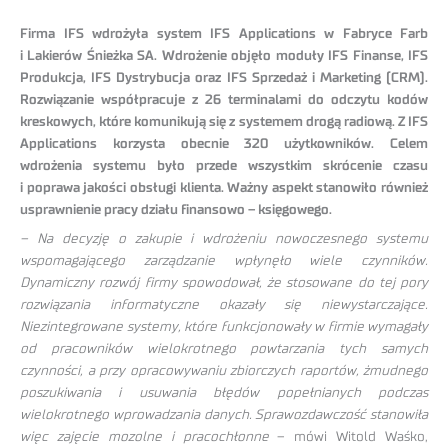
Firma IFS wdrożyła system IFS Applications w Fabryce Farb
i Lakierów Śnieżka SA. Wdrożenie objęło moduły IFS Finanse, IFS
Produkcja, IFS Dystrybucja oraz IFS Sprzedaż i Marketing (CRM).
Rozwiązanie współpracuje z 26 terminalami do odczytu kodów
kreskowych, które komunikują się z systemem drogą radiową. Z IFS
Applications korzysta obecnie 320 użytkowników. Celem
wdrożenia systemu było przede wszystkim skrócenie czasu
i poprawa jakości obsługi klienta. Ważny aspekt stanowiło również
usprawnienie pracy działu finansowo – księgowego.
– Na decyzję o zakupie i wdrożeniu nowoczesnego systemu
wspomagającego zarządzanie wpłynęło wiele czynników.
Dynamiczny rozwój firmy spowodował, że stosowane do tej pory
rozwiązania informatyczne okazały się niewystarczające.
Niezintegrowane systemy, które funkcjonowały w firmie wymagały
od pracowników wielokrotnego powtarzania tych samych
czynności, a przy opracowywaniu zbiorczych raportów, żmudnego
poszukiwania i usuwania błędów popełnianych podczas
wielokrotnego wprowadzania danych. Sprawozdawczość stanowiła
więc zajęcie mozolne i pracochłonne
– mówi Witold Waśko,