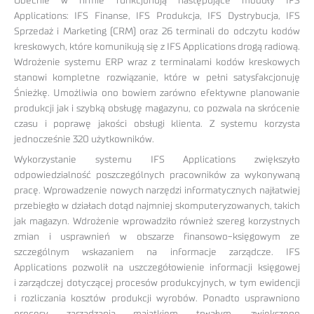
Obecnie w firmie funkcjonują następujące moduły IFS
Applications: IFS Finanse, IFS Produkcja, IFS Dystrybucja, IFS
Sprzedaż i Marketing (CRM) oraz 26 terminali do odczytu kodów
kreskowych, które komunikują się z IFS Applications drogą radiową.
Wdrożenie systemu ERP wraz z terminalami kodów kreskowych
stanowi kompletne rozwiązanie, które w pełni satysfakcjonuję
Śnieżkę. Umożliwia ono bowiem zarówno efektywne planowanie
produkcji jak i szybką obsługę magazynu, co pozwala na skrócenie
czasu i poprawę jakości obsługi klienta. Z systemu korzysta
jednocześnie 320 użytkowników.
Wykorzystanie systemu IFS Applications zwiększyło
odpowiedzialność poszczególnych pracowników za wykonywaną
pracę. Wprowadzenie nowych narzędzi informatycznych najłatwiej
przebiegło w działach dotąd najmniej skomputeryzowanych, takich
jak magazyn. Wdrożenie wprowadziło również szereg korzystnych
zmian i usprawnień w obszarze finansowo-księgowym ze
szczególnym wskazaniem na informacje zarządcze. IFS
Applications pozwolił na uszczegółowienie informacji księgowej
i zarządczej dotyczącej procesów produkcyjnych, w tym ewidencji
i rozliczania kosztów produkcji wyrobów. Ponadto usprawniono