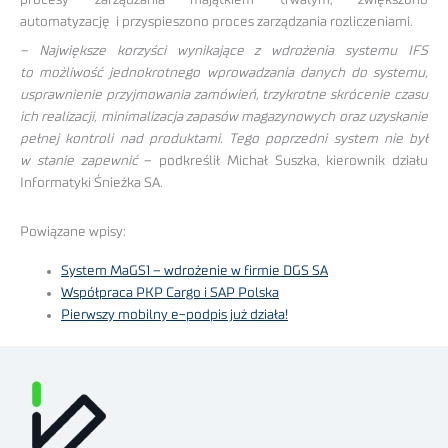
procesy zarządzania majątkiem trwałym, zwiększono
automatyzację i przyspieszono proces zarządzania rozliczeniami.
– Największe korzyści wynikające z wdrożenia systemu IFS
to możliwość jednokrotnego wprowadzania danych do systemu,
usprawnienie przyjmowania zamówień, trzykrotne skrócenie czasu
ich realizacji, minimalizacja zapasów magazynowych oraz uzyskanie
pełnej kontroli nad produktami. Tego poprzedni system nie był
w stanie zapewnić
– podkreślił Michał Suszka, kierownik działu
Informatyki Śnieżka SA.
Powiązane wpisy:
System MaGS1 – wdrożenie w firmie DGS SA
Współpraca PKP Cargo i SAP Polska
Pierwszy mobilny e-podpis już działa!