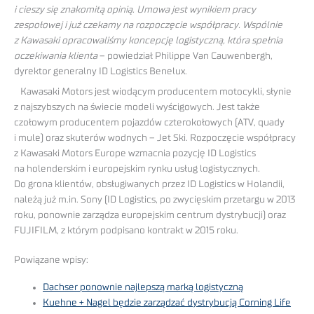
i cieszy się znakomitą opinią. Umowa jest wynikiem pracy
zespołowej i już czekamy na rozpoczęcie współpracy. Wspólnie
z Kawasaki opracowaliśmy koncepcję logistyczną, która spełnia
oczekiwania klienta
– powiedział Philippe Van Cauwenbergh,
dyrektor generalny ID Logistics Benelux.
Kawasaki Motors jest wiodącym producentem motocykli, słynie
z najszybszych na świecie modeli wyścigowych. Jest także
czołowym producentem pojazdów czterokołowych (ATV, quady
i mule) oraz skuterów wodnych – Jet Ski. Rozpoczęcie współpracy
z Kawasaki Motors Europe wzmacnia pozycję ID Logistics
na holenderskim i europejskim rynku usług logistycznych.
Do grona klientów, obsługiwanych przez ID Logistics w Holandii,
należą już m.in. Sony (ID Logistics, po zwycięskim przetargu w 2013
roku, ponownie zarządza europejskim centrum dystrybucji) oraz
FUJIFILM, z którym podpisano kontrakt w 2015 roku.
Powiązane wpisy:
Dachser ponownie najlepszą marką logistyczną
Kuehne + Nagel będzie zarządzać dystrybucją Corning Life