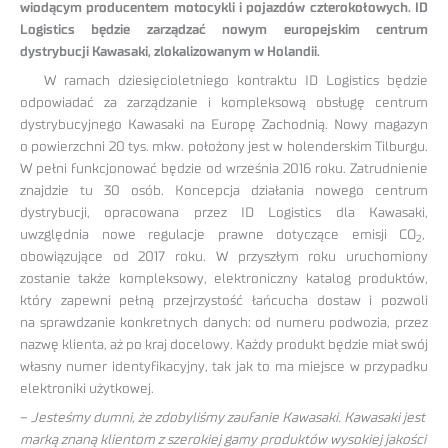
wiodącym producentem motocykli i pojazdów czterokołowych. ID
Logistics będzie zarządzać nowym europejskim centrum
dystrybucji Kawasaki, zlokalizowanym w Holandii.
W ramach dziesięcioletniego kontraktu ID Logistics będzie
odpowiadać za zarządzanie i kompleksową obsługę centrum
dystrybucyjnego Kawasaki na Europę Zachodnią. Nowy magazyn
o powierzchni 20 tys. mkw. położony jest w holenderskim Tilburgu.
W pełni funkcjonować będzie od września 2016 roku. Zatrudnienie
znajdzie tu 30 osób. Koncepcja działania nowego centrum
dystrybucji, opracowana przez ID Logistics dla Kawasaki,
uwzględnia nowe regulacje prawne dotyczące emisji CO
,
2
obowiązujące od 2017 roku. W przyszłym roku uruchomiony
zostanie także kompleksowy, elektroniczny katalog produktów,
który zapewni pełną przejrzystość łańcucha dostaw i pozwoli
na sprawdzanie konkretnych danych: od numeru podwozia, przez
nazwę klienta, aż po kraj docelowy. Każdy produkt będzie miał swój
własny numer identyfikacyjny, tak jak to ma miejsce w przypadku
elektroniki użytkowej.
–
Jesteśmy dumni, że zdobyliśmy zaufanie Kawasaki. Kawasaki jest
marką znaną klientom z szerokiej gamy produktów wysokiej jakości