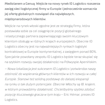
Mediolanem a Genuą. Wejście na nowy rynek ID Logistics rozszerza
zasięg sieci logistycznej firmy w Europie i jednocześnie wzmacnia
jej ofertę globalnych rozwiązań dla największych,
międzynarodowych klientów.
Wejście na rynek włoski zgodne jest ze strategią firmy, która
postawiała sobie za cel osiągnięcie pozycji globalnego
i elastycznego partnera zapewniającego swoim kluczowym
klientom obsługę w różnych krajach europejskich. Obecnie ID
Logistics obecny jest na najważniejszych rynkach logistyki
kontraktowej w Europie kontynentalnej, z zasięgiem ponad 80%.
Specjalnie powołany zespołu ID Logistics będzie teraz skupiać się
na szybkim rozwoju swojej działalności na Półwyspie Apenińskim.
– Nowa lokalizacja jest sukcesem ID Logistics i potwierdza naszą
zdolność do wspierania głównych klientów w ich rozwoju w całej
Europie. Stanowi też solidną podstawę do dalszej ekspansji
na rynku o tak dużym potencjale. Obecnie Włochy są 18. krajem,
w którym prowadzimy działalność. Chcielibyśmy szybko zdobyć
pozycję kluczowego gracza w tym kraju
– Eric Hémar, prezes ID
Logistics.