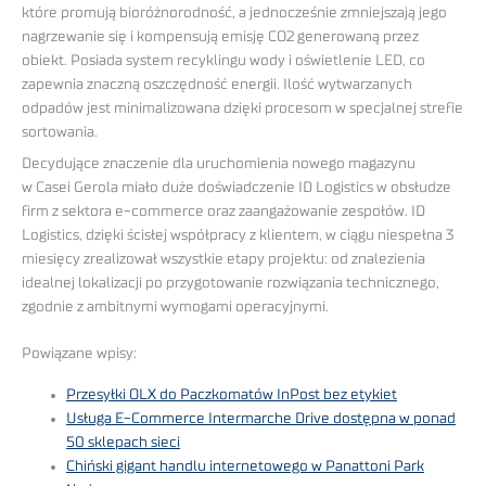
które promują bioróżnorodność, a jednocześnie zmniejszają jego
nagrzewanie się i kompensują emisję CO2 generowaną przez
obiekt. Posiada system recyklingu wody i oświetlenie LED, co
zapewnia znaczną oszczędność energii. Ilość wytwarzanych
odpadów jest minimalizowana dzięki procesom w specjalnej strefie
sortowania.
Decydujące znaczenie dla uruchomienia nowego magazynu
w Casei Gerola miało duże doświadczenie ID Logistics w obsłudze
firm z sektora e-commerce oraz zaangażowanie zespołów. ID
Logistics, dzięki ścisłej współpracy z klientem, w ciągu niespełna 3
miesięcy zrealizował wszystkie etapy projektu: od znalezienia
idealnej lokalizacji po przygotowanie rozwiązania technicznego,
zgodnie z ambitnymi wymogami operacyjnymi.
Powiązane wpisy:
Przesyłki OLX do Paczkomatów InPost bez etykiet
Usługa E-Commerce Intermarche Drive dostępna w ponad
50 sklepach sieci
Chiński gigant handlu internetowego w Panattoni Park