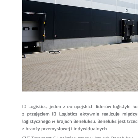
ID Logistics, jeden z europejskich liderów logistyki 
z przejęciem ID Logistics aktywnie realizuje międ
logistycznego w krajach Beneluksu. Beneluks jest trze
z branży przemysłowej i indywidualnych.