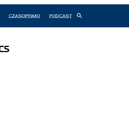
Search
CZASOPISMO
PODCAST
for:
Search Button
cs