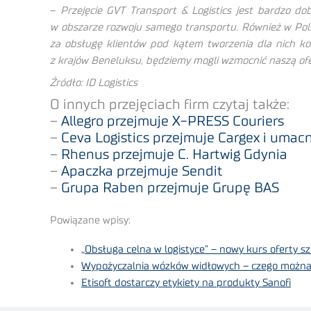
–
Przejęcie GVT Transport & Logistics jest bardzo dob
w obszarze rozwoju samego transportu. Również w Pols
za obsługę klientów pod kątem tworzenia dla nich ko
z krajów Beneluksu, będziemy mogli wzmocnić naszą ofe
Źródło: ID Logistics
O innych przejęciach firm czytaj także:
–
Allegro przejmuje X-PRESS Couriers
–
Ceva Logistics przejmuje Cargex i umacn
–
Rhenus przejmuje C. Hartwig Gdynia
–
Apaczka przejmuje Sendit
–
Grupa Raben przejmuje Grupę BAS
Powiązane wpisy:
„Obsługa celna w logistyce” – nowy kurs oferty 
Wypożyczalnia wózków widłowych – czego można 
Etisoft dostarczy etykiety na produkty Sanofi