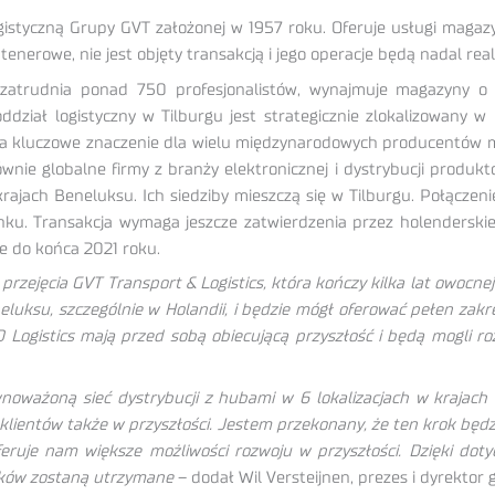
ogistyczną Grupy GVT założonej w 1957 roku. Oferuje usługi magazy
enerowe, nie jest objęty transakcją i jego operacje będą nadal rea
i, zatrudnia ponad 750 profesjonalistów, wynajmuje magazyny
ddział logistyczny w Tilburgu jest strategicznie zlokalizowany 
ma kluczowe znaczenie dla wielu międzynarodowych producentów ma
łównie globalne firmy z branży elektronicznej i dystrybucji produ
krajach Beneluksu. Ich siedziby mieszczą się w Tilburgu. Połączeni
ku. Transakcja wymaga jeszcze zatwierdzenia przez holenderskie 
ane do końca 2021 roku.
zejęcia GVT Transport & Logistics, która kończy kilka lat owocnej w
luksu, szczególnie w Holandii, i będzie mógł oferować pełen zak
 Logistics mają przed sobą obiecującą przyszłość i będą mogli r
ównoważoną sieć dystrybucji z hubami w 6 lokalizacjach w krajac
klientów także w przyszłości. Jestem przekonany, że ten krok będ
 oferuje nam większe możliwości rozwoju w przyszłości. Dzięki do
ników zostaną utrzymane
– dodał Wil Versteijnen, prezes i dyrektor