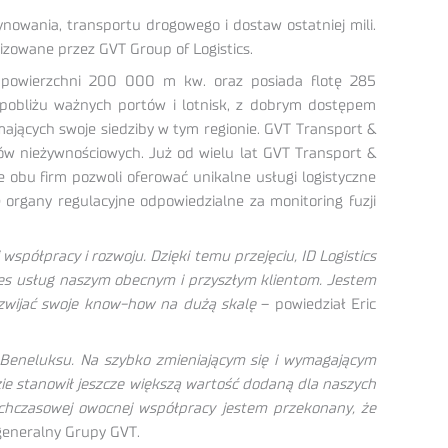
nowania, transportu drogowego i dostaw ostatniej mili.
lizowane przez GVT Group of Logistics.
 o powierzchni 200 000 m kw. oraz posiada flotę 285
w pobliżu ważnych portów i lotnisk, z dobrym dostępem
jących swoje siedziby w tym regionie. GVT Transport &
któw nieżywnościowych. Już od wielu lat GVT Transport &
e obu firm pozwoli oferować unikalne usługi logistyczne
organy regulacyjne odpowiedzialne za monitoring fuzji
spółpracy i rozwoju. Dzięki temu przejęciu, ID Logistics
res usług naszym obecnym i przyszłym klientom. Jestem
ozwijać swoje know-how na dużą skalę
– powiedział Eric
h Beneluksu. Na szybko zmieniającym się i wymagającym
zie stanowił jeszcze większą wartość dodaną dla naszych
tychczasowej owocnej współpracy jestem przekonany, że
 generalny Grupy GVT.