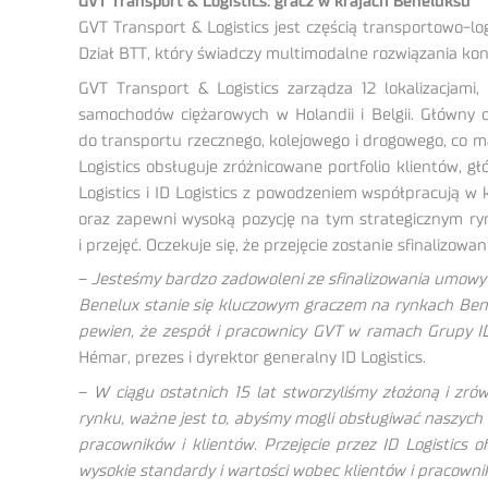
GVT Transport & Logistics: gracz w krajach Beneluksu
GVT Transport & Logistics jest częścią transportowo-l
Dział BTT, który świadczy multimodalne rozwiązania kont
GVT Transport & Logistics zarządza 12 lokalizacjam
samochodów ciężarowych w Holandii i Belgii. Główny o
do transportu rzecznego, kolejowego i drogowego, co 
Logistics obsługuje zróżnicowane portfolio klientów, g
Logistics i ID Logistics z powodzeniem współpracują w 
oraz zapewni wysoką pozycję na tym strategicznym ryn
i przejęć. Oczekuje się, że przejęcie zostanie sfinalizow
–
Jesteśmy bardzo zadowoleni ze sfinalizowania umowy pr
Benelux stanie się kluczowym graczem na rynkach Bene
pewien, że zespół i pracownicy GVT w ramach Grupy ID
Hémar, prezes i dyrektor generalny ID Logistics.
–
W ciągu ostatnich 15 lat stworzyliśmy złożoną i zr
rynku, ważne jest to, abyśmy mogli obsługiwać naszych 
pracowników i klientów. Przejęcie przez ID Logistics
wysokie standardy i wartości wobec klientów i pracow