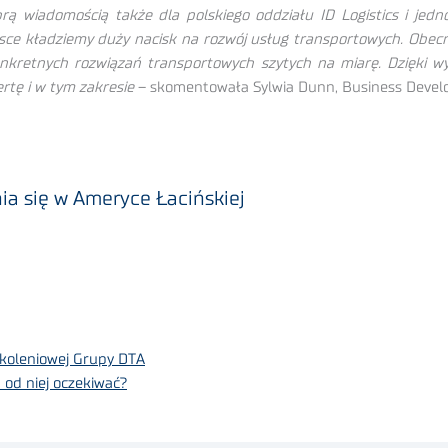
rą wiadomością także dla polskiego oddziału ID Logistics i jedn
ce kładziemy duży nacisk na rozwój usług transportowych. Obec
nkretnych rozwiązań transportowych szytych na miarę. Dzięki 
rtę i w tym zakresie
– skomentowała Sylwia Dunn, Business Develop
ia się w Ameryce Łacińskiej
szkoleniowej Grupy DTA
od niej oczekiwać?