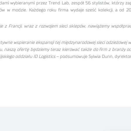
mi wybieranymi przez Trend Lab, zespół 56 stylistów, którzy z
dów w modzie. Każdego roku firma wydaje sześć kolekcji, a od 
e z Francji, wraz z rozwojem sieci sklepów, nawiążemy współpra
ektywne wspieranie ekspansji tej międzynarodowej sieci odzieżowej 
ku, naszą ofertę będziemy teraz kierować także do firm z branży o
skiego oddziału ID Logistics
– podsumowuje Sylwia Dunn, dyrektor r