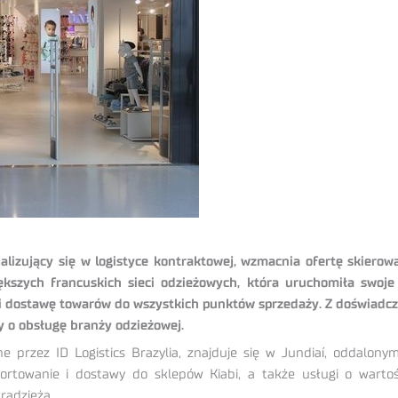
cjalizujący się w logistyce kontraktowej, wzmacnia ofertę skiero
iększych francuskich sieci odzieżowych, która uruchomiła swoje
i dostawę towarów do wszystkich punktów sprzedaży. Z doświadc
rty o obsługę branży odzieżowej.
ane przez ID Logistics Brazylia, znajduje się w Jundiaí, oddal
rtowanie i dostawy do sklepów Kiabi, a także usługi o wartośc
radzieżą.