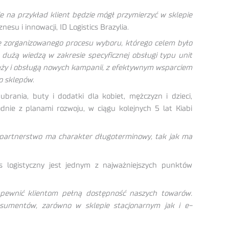
 na przykład klient będzie mógł przymierzyć w sklepie
esu i innowacji, ID Logistics Brazylia.
ze zorganizowanego procesu wyboru, którego celem było
z dużą wiedzą w zakresie specyficznej obsługi typu unit
daży i obsługą nowych kampanii, z efektywnym wsparciem
o sklepów
.
brania, buty i dodatki dla kobiet, mężczyzn i dzieci,
nie z planami rozwoju, w ciągu kolejnych 5 lat Kiabi
e partnerstwo ma charakter długoterminowy, tak jak ma
s logistyczny jest jednym z najważniejszych punktów
zapewnić klientom pełną dostępność naszych towarów.
umentów, zarówno w sklepie stacjonarnym jak i e-