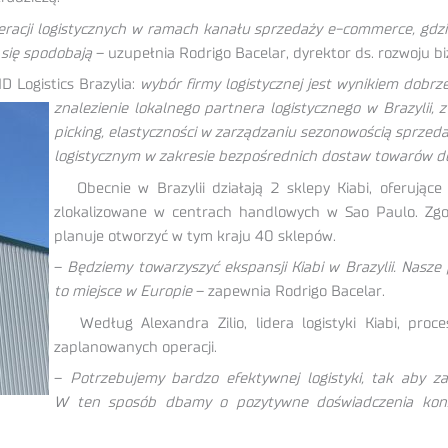
racji logistycznych w ramach kanału sprzedaży e-commerce, gdzie
 się spodobają
– uzupełnia Rodrigo Bacelar, dyrektor ds. rozwoju bizn
Logistics Brazylia:
wybór firmy logistycznej jest wynikiem dobr
znalezienie lokalnego
partnera logistycznego w Brazylii, 
picking, elastyczności w zarządzaniu sezonowością sprze
logistycznym w zakresie bezpośrednich dostaw towarów d
Obecnie w Brazylii działają 2 sklepy Kiabi, oferujące u
zlokalizowane w centrach handlowych w Sao Paulo. Zgod
planuje otworzyć w tym kraju 40 sklepów.
–
Będziemy towarzyszyć ekspansji Kiabi w Brazylii. Nasz
to miejsce w Europie
– zapewnia Rodrigo Bacelar.
Według Alexandra Zilio, lidera logistyki Kiabi, proce
zaplanowanych operacji.
–
Potrzebujemy bardzo efektywnej logistyki, tak aby 
W ten sposób dbamy o pozytywne doświadczenia kons