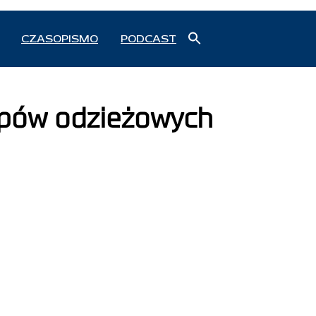
Search
CZASOPISMO
PODCAST
for:
Search Button
lepów odzieżowych