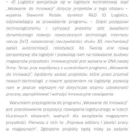
–
ID Logistics specjalizuje się w logistyce kontraktowej, stąd
„Wezwanie do Innowacji” dotyczy projektów z tego obszaru
–
wyjaśnia Sławomir Rodak, dyrektor R&D ID Logistics,
odpowiadający za prowadzenie programu. –
Dzięki postępowi
technologicznemu i cyfryzacji jesteśmy dziś świadkami
dynamicznego rozwoju nowoczesnych technologii, Internetu
rzeczy (IoT), rozszerzonej rzeczywistości, druku 3D, mechanizacji
zadań, autonomizacji, robotyzacji, itd. Tworzą one nową
perspektywę dla logistyki i pozwalają nam na rozważanie budowy
magazynów przyszłości. Innowacyjność jest wpisana w DNA naszej
firmy. Teraz, przy współpracy z uczestnikami programu „Wezwanie
do Innowacji”, będziemy szukać projektów, które przez pryzmat
nowych technologii, z nowym spojrzeniem na logistykę, pozwolą
nam w jeszcze większym niż dotychczas stopniu udoskonalić
procesy, zaprojektować i wdrożyć innowacyjne rozwiązania.
Warunkiem przystąpienia do programu „Wezwanie do Innowacji”
jest przedstawienie propozycji rozwiązania logistycznego w trzech
kluczowych obszarach, ważnych dla zarządzania magazynem
przyszłości. Pierwszy z nich to „Poprawa odbioru i jakości pracy
w magazynach”. Zgłoszone projekty będą miały za zadanie