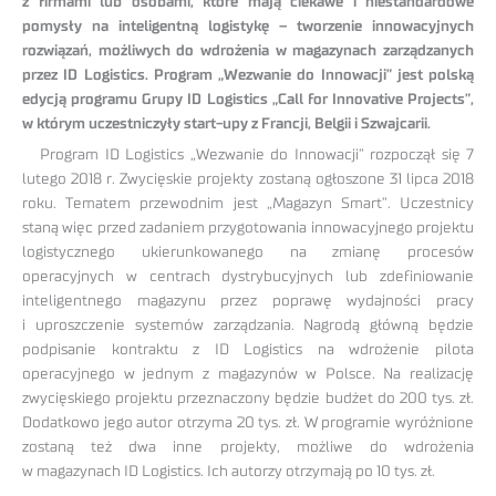
z firmami lub osobami, które mają ciekawe i niestandardowe
pomysły na inteligentną logistykę – tworzenie innowacyjnych
rozwiązań, możliwych do wdrożenia w magazynach zarządzanych
przez ID Logistics. Program „Wezwanie do Innowacji” jest polską
edycją programu Grupy ID Logistics „Call for Innovative Projects”,
w którym uczestniczyły start-upy z Francji, Belgii i Szwajcarii.
Program ID Logistics „Wezwanie do Innowacji” rozpoczął się 7
lutego 2018 r. Zwycięskie projekty zostaną ogłoszone 31 lipca 2018
roku. Tematem przewodnim jest „Magazyn Smart”. Uczestnicy
staną więc przed zadaniem przygotowania innowacyjnego projektu
logistycznego ukierunkowanego na zmianę procesów
operacyjnych w centrach dystrybucyjnych lub zdefiniowanie
inteligentnego magazynu przez poprawę wydajności pracy
i uproszczenie systemów zarządzania. Nagrodą główną będzie
podpisanie kontraktu z ID Logistics na wdrożenie pilota
operacyjnego w jednym z magazynów w Polsce. Na realizację
zwycięskiego projektu przeznaczony będzie budżet do 200 tys. zł.
Dodatkowo jego autor otrzyma 20 tys. zł. W programie wyróżnione
zostaną też dwa inne projekty, możliwe do wdrożenia
w magazynach ID Logistics. Ich autorzy otrzymają po 10 tys. zł.