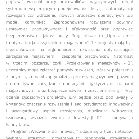
poprawić warunki pracy pracowników magazynowych, dzięki
systemom wspierającym podejmowanie decyzji, automatyzacji
rozwiązań czy wdrożeniu nowych procesów operacyjnych lub
modeli komunikacji. Zaproponowane rozwiązania powinny
usprawniać produktywność i efektywność oraz poprawiać
bezpieczeństwo i jakość pracy. Drugi obszar to „Uproszczenie
i optymalizacja zarządzaniem magazynem”. Te projekty mają być
ukierunkowane na ergonomiczne rozwiązania optymalizujące
zarządzanie magazynem i zespołami pracowników. Natomiast
w trzecim obszarze, czyli „Projektowanie magazynów 4.0”,
uczestnicy mogą zgłaszać pomysły rozwiązań, które w połączeniu
z innymi systemami zoptymalizują procesy magazynowe, pozwolą
na efektywne zarządzanie operacjami logistycznymi, ruchami
magazynowymi oraz bezpieczeństwem i zużyciem energii. Przy
ocenie zgłoszonych projektów jury będzie brało pod uwagę 5
kryteriów: znaczenie rozwiązania i jego przydatność, innowacyjny
i awangardowy aspekt rozwiązania, możliwość wdrożenia,
szacowany wskaźnik zwrotu z inwestycji ROI i motywacja
kandydatów.
Program „Wezwanie do Innowacji” składa się z trzech etapów.
Wybrani uczestnicy, przygotowując propozycję rozwiązania,