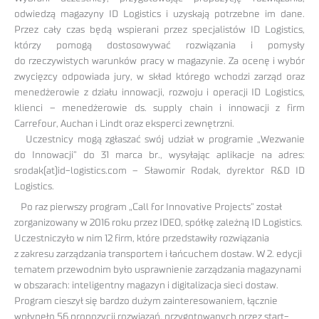
odwiedzą magazyny ID Logistics i uzyskają potrzebne im dane.
Przez cały czas będą wspierani przez specjalistów ID Logistics,
którzy pomogą dostosowywać rozwiązania i pomysły
do rzeczywistych warunków pracy w magazynie. Za ocenę i wybór
zwycięzcy odpowiada jury, w skład którego wchodzi zarząd oraz
menedżerowie z działu innowacji, rozwoju i operacji ID Logistics,
klienci – menedżerowie ds. supply chain i innowacji z firm
Carrefour, Auchan i Lindt oraz eksperci zewnętrzni.
Uczestnicy mogą zgłaszać swój udział w programie „Wezwanie
do Innowacji” do 31 marca br., wysyłając aplikacje na adres:
srodak(at)id-logistics.com – Sławomir Rodak, dyrektor R&D ID
Logistics.
Po raz pierwszy program „Call for Innovative Projects” został
zorganizowany w 2016 roku przez IDEO, spółkę zależną ID Logistics.
Uczestniczyło w nim 12 firm, które przedstawiły rozwiązania
z zakresu zarządzania transportem i łańcuchem dostaw. W 2. edycji
tematem przewodnim było usprawnienie zarządzania magazynami
w obszarach: inteligentny magazyn i digitalizacja sieci dostaw.
Program cieszył się bardzo dużym zainteresowaniem, łącznie
wpłynęło 56 propozycji rozwiązań, przygotowanych przez start-