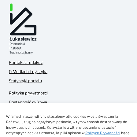
Kontakt z redakcją
O Mediach Logistyka
Statystyki portalu
Polityka prywatności
Dostępność cyfrowa
Regulamin Portalu
W ramach naszej witryny stosujemy pliki cookies w celu świadczenia
Regulamin sklepu
Państwu usług na najwyższym poziomie, w tym w sposób dostosowany do
indywidualnych potrzeb. Korzystanie z witryny bez zmiany ustawień
dotyczących cookies oznacza, że pliki opisane w
Polityce Prywatności
będą