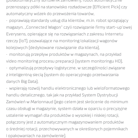
(półautomatyczny sortownik zamówień), robot automatycznie
przenoszący półki na stanowisko rozładowcze (Efficient Pick) czy
automatyczny wózek do przewożenia towarów,
• poprawiają standardy usług dla klientów, m.in. robot sprzątający
magazyn, „Connected Wagon” czyli rozwiązanie firmy start-up’owej
Everysens, opierające się na rozwiązaniach z zakresu Internetu
rzeczy (IoT), pozwalające na monitoring lokalizacji wagonów
kolejowych (dedykowane rozwiązanie dla klienta),
• monitorują przepływ produktów w magazynach, na przykład
video monitoring procesu preparacji (system monitoringu HD),
• optymalizują przepływy logistyczne, w szczególności związane
z inteligentną siecią (system do operacyjnego przetwarzania
danych Big Data),
• wspierają rozwój handlu elektronicznego lub wieloformatowego
handlu detalicznego, tak jak na przykład System Dystrybucji
Zamówień w Marionnaud (jego celem jest skrócenie do minimum
czasu obsługi w magazynie, system działa w oparciu o precyzyjne
ustalenie wymagań dla produktów o wysokiej i niskiej rotacji,
połączony jest z automatycznym magazynowaniem produktów
o średniej rotacji, przechowywanych w określonych pojemnikach
i opakowaniach na zamówienie).