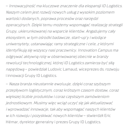
–
Innowacyjność ma kluczowe znaczenie dla ekspansji ID Logistics.
Naszym celem jest rozwój nowych usług z wysokim poziomem
wartości dodanych, poprawa procesów oraz narzędzi
operacyjnych. Dzięki temu możemy wspomagać realizację strategii
Grupy, ukierunkowanej na wsparcie klientów. Angażujemy cały
ekosystem, w tym ośrodki badawcze, start-up’y i wiodące
uniwersytety, ustanawiając ramy strategiczne i cele, z którymi
identyfikują się wszyscy nasi pracownicy. Innovation Campus ma
odgrywać aktywną rolę w obserwowanej obecnie w branży
rewolucji technologicznej, której ID Logistics zamierza być siłą
napędową
– powiedział Ludovic Lamaud, wiceprezes ds. rozwoju
i innowacji Grupy ID Logistics.
–
Nasza branża nieustannie ewoluuje, dzięki coraz szybszym
przepływom logistycznym, coraz krótszym czasom dostaw, coraz
większej liczbie produktów i coraz częstszym zamówieniom
jednostkowym. Musimy więc wciąż uczyć się jak aktualizować
i wprowadzać innowacje, tak aby wspomagać naszych klientów
w ich rozwoju i pozyskiwać nowych klientów
– stwierdził Eric
Hémar, dyrektor generalny i prezes Grupy ID Logistics.