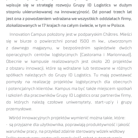
wpisuje się w strategię rozwoju Grupy ID Logistics w dużym
stopniu ukierunkowanej na innowacyjność. Od ponad trzech lat
jest ona z powodzeniem wdrażana we wszystkich oddziałach firmy,
zlokalizowanych w 17 krajach na całym świecie, w tym w Polsce.
Innovation Campus położony jest w podparyskim Châtres. Mieści
się w biurze o powierzchni ponad 1500 m kw., utworzonym
z dawnego magazynu, w bezpośrednim sąsiedztwie dwóch
operacyjnych centrów logistycznych (Castorama i Marionnaud).
Obecnie w kampusie realizowanych jest około 20 projektów
z obszaru innowacji, które są wdrażane lub testowane w różnych
spółkach należących do Grupy ID Logistics. Tu mają powstawać
pomysły na realizację projektów logistycznych dla obecnych
i potencjalnych klientów. Kampus ma być także miejscem spotkań
i szkoleń dla pracowników Grupy ID Logistics oraz partnerów firmy,
do których należą czołowe uniwersytety, start-up’y i grupy
przemysłowe.
Wśród innowacyjnych projektów wymienić można takie, które:
• są przyjazne dla użytkownika, poprawiają produktywność i jakość
warunków pracy, na przykład zdalnie sterowany wózek widłowy