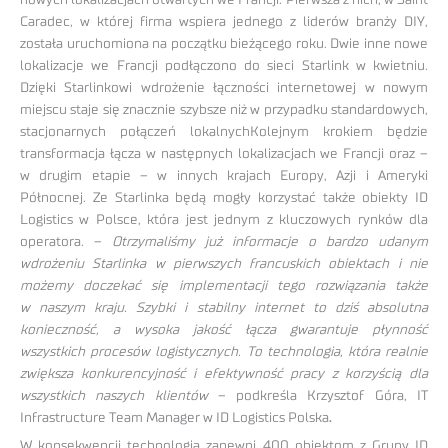
Caradec, w której firma wspiera jednego z liderów branży DIY,
została uruchomiona na początku bieżącego roku. Dwie inne nowe
lokalizacje we Francji podłączono do sieci Starlink w kwietniu.
Dzięki Starlinkowi wdrożenie łączności internetowej w nowym
miejscu staje się znacznie szybsze niż w przypadku standardowych,
stacjonarnych połączeń lokalnychKolejnym krokiem będzie
transformacja łącza w następnych lokalizacjach we Francji oraz –
w drugim etapie – w innych krajach Europy, Azji i Ameryki
Północnej. Ze Starlinka będą mogły korzystać także obiekty ID
Logistics w Polsce, która jest jednym z kluczowych rynków dla
operatora. –
Otrzymaliśmy już informacje o bardzo udanym
wdrożeniu Starlinka w pierwszych francuskich obiektach i nie
możemy doczekać się implementacji tego rozwiązania także
w naszym kraju. Szybki i stabilny internet to dziś absolutna
konieczność, a wysoka jakość łącza gwarantuje płynność
wszystkich procesów logistycznych. To technologia, która realnie
zwiększa konkurencyjność i efektywność pracy z korzyścią dla
wszystkich naszych klientów
– podkreśla Krzysztof Góra, IT
Infrastructure Team Manager w ID Logistics Polska
.
W konsekwencji technologia zapewni 400 obiektom z Grupy ID