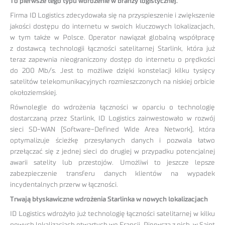
To pierwsze tego typu wdrożenie w branży logistycznej.
Firma ID Logistics zdecydowała się na przyspieszenie i zwiększenie
jakości dostępu do internetu w swoich kluczowych lokalizacjach,
w tym także w Polsce. Operator nawiązał globalną współpracę
z dostawcą technologii łączności satelitarnej Starlink, która już
teraz zapewnia nieograniczony dostęp do internetu o prędkości
do 200 Mb/s. Jest to możliwe dzięki konstelacji kilku tysięcy
satelitów telekomunikacyjnych rozmieszczonych na niskiej orbicie
okołoziemskiej.
Równolegle do wdrożenia łączności w oparciu o technologię
dostarczaną przez Starlink, ID Logistics zainwestowało w rozwój
sieci SD-WAN (Software-Defined Wide Area Network), która
optymalizuje ścieżkę przesyłanych danych i pozwala łatwo
przełączać się z jednej sieci do drugiej w przypadku potencjalnej
awarii satelity lub przestojów. Umożliwi to jeszcze lepsze
zabezpieczenie transferu danych klientów na wypadek
incydentalnych przerw w łączności.
Trwają błyskawiczne wdrożenia Starlinka w nowych lokalizacjach
ID Logistics wdrożyło już technologię łączności satelitarnej w kilku
nowych lokalizacjach otwartych we Francji. Pierwsza z nich, w Saint