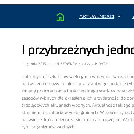
AKTUALNOŚCI
I przybrzeżnych jedn
1 stycznia, 2013 | Iouri N. SEMENOV, Katarzyna KIRAGA
Dobrobyt mieszkańców wielu gmin województwa zachodni
na tworzenie nowych miejsc pracy ani w gospodarce ryb
zmianę przeznaczenia funkcjonalnego statków rybackic
zasobów rybnych dla określenia ich przydatności do obro
śródlądowych akwenach wodnych. Aktualność takiego p
stopniem bezrobocia w wielu gminach. W zakres rybactw
na świecie, która odznacza się prężnym rozwojem. Warto
ryb i organizmów wodnych.