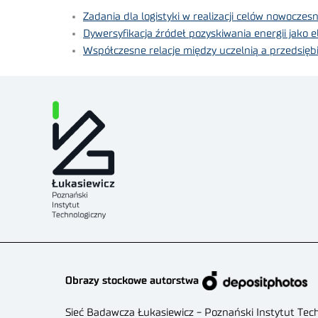
Zadania dla logistyki w realizacji celów nowoc
Dywersyfikacja źródeł pozyskiwania energii jak
Współczesne relacje między uczelnią a przedsię
Obrazy stockowe autorstwa
Sieć Badawcza Łukasiewicz - Poznański Instytut Tec