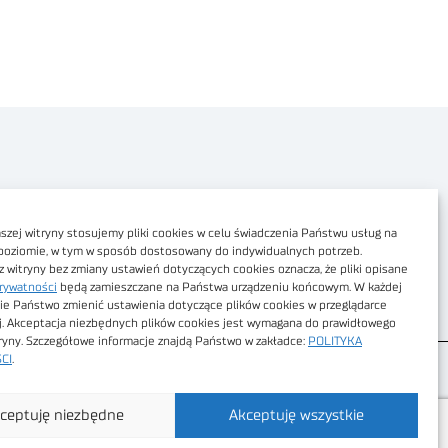
Polityka prywatności
Dostępność cyfrowa
zej witryny stosujemy pliki cookies w celu świadczenia Państwu usług na
poziomie, w tym w sposób dostosowany do indywidualnych potrzeb.
Regulamin Portalu
z witryny bez zmiany ustawień dotyczących cookies oznacza, że pliki opisane
rywatności
będą zamieszczane na Państwa urządzeniu końcowym. W każdej
Regulamin sklepu
ie Państwo zmienić ustawienia dotyczące plików cookies w przeglądarce
j. Akceptacja niezbędnych plików cookies jest wymagana do prawidłowego
tryny. Szczegółowe informacje znajdą Państwo w zakładce:
POLITYKA
CI
.
ceptuję niezbędne
Akceptuję wszystkie