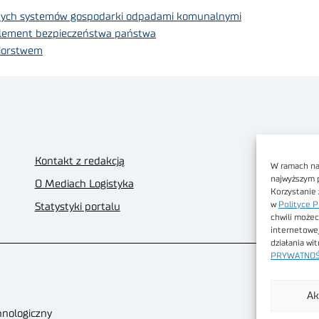
zesnych systemów gospodarki odpadami komunalnymi
o element bezpieczeństwa państwa
biorstwem
Kontakt z redakcją
W ramach nas
najwyższym 
O Mediach Logistyka
Korzystanie 
w
Polityce P
Statystyki portalu
chwili możec
internetowe
działania wi
PRYWATNOŚ
Ak
hnologiczny