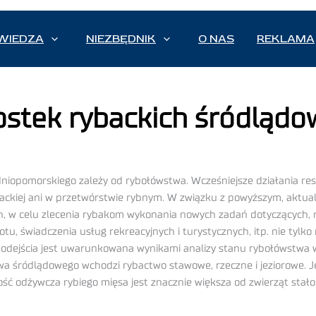
WIEDZA
NIEZBĘDNIK
O NAS
REKLAMA
ostek rybackich śródląd
opomorskiego zależy od rybołówstwa. Wcześniejsze działania res
ackiej ani w przetwórstwie rybnym. W związku z powyższym, aktual
h, w celu zlecenia rybakom wykonania nowych zadań dotyczących, 
tu, świadczenia usług rekreacyjnych i turystycznych, itp. nie tylk
odejścia jest uwarunkowana wynikami analizy stanu rybołówstwa
a śródlądowego wchodzi rybactwo stawowe, rzeczne i jeziorowe. Je
ść odżywcza rybiego mięsa jest znacznie większa od zwierząt stało