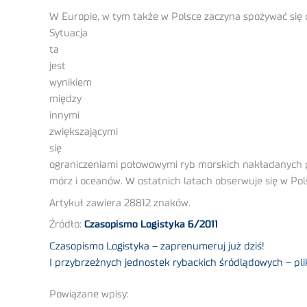
W Europie, w tym także w Polsce zaczyna spożywać się 
Sytuacja
ta
jest
wynikiem
między
innymi
zwiększającymi
się
ograniczeniami połowowymi ryb morskich nakładanych p
mórz i oceanów. W ostatnich latach obserwuje się w Pol
Artykuł zawiera 28812 znaków.
Źródło:
Czasopismo Logistyka 6/2011
Czasopismo Logistyka – zaprenumeruj już dziś!
I przybrzeżnych jednostek rybackich śródlądowych – pl
Powiązane wpisy: