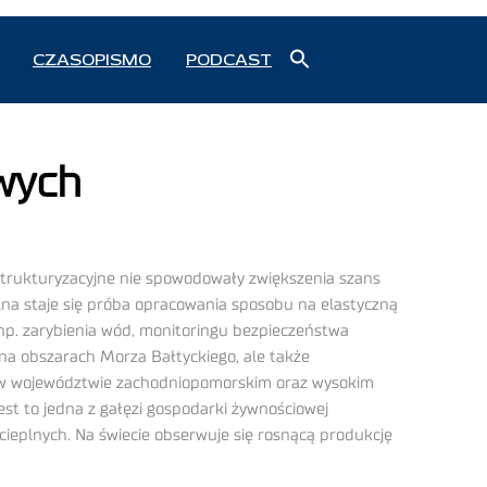
Search
CZASOPISMO
PODCAST
for:
Search Button
owych
trukturyzacyjne nie spowodowały zwiększenia szans
na staje się próba opracowania sposobu na elastyczną
np. zarybienia wód, monitoringu bezpieczeństwa
o na obszarach Morza Bałtyckiego, ale także
 w województwie zachodniopomorskim oraz wysokim
st to jedna z gałęzi gospodarki żywnościowej
cieplnych. Na świecie obserwuje się rosnącą produkcję