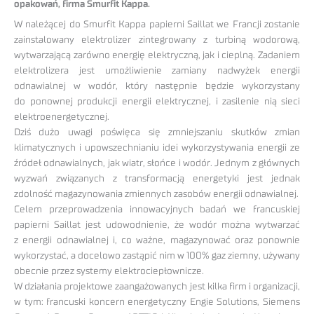
opakowań, firma Smurfit Kappa.
W należącej do Smurfit Kappa papierni Saillat we Francji zostanie
zainstalowany elektrolizer zintegrowany z turbiną wodorową,
wytwarzającą zarówno energię elektryczną, jak i cieplną. Zadaniem
elektrolizera jest umożliwienie zamiany nadwyżek energii
odnawialnej w wodór, który następnie będzie wykorzystany
do ponownej produkcji energii elektrycznej, i zasilenie nią sieci
elektroenergetycznej.
Dziś dużo uwagi poświęca się zmniejszaniu skutków zmian
klimatycznych i upowszechnianiu idei wykorzystywania energii ze
źródeł odnawialnych, jak wiatr, słońce i wodór. Jednym z głównych
wyzwań związanych z transformacją energetyki jest jednak
zdolność magazynowania zmiennych zasobów energii odnawialnej.
Celem przeprowadzenia innowacyjnych badań we francuskiej
papierni Saillat jest udowodnienie, że wodór można wytwarzać
z energii odnawialnej i, co ważne, magazynować oraz ponownie
wykorzystać, a docelowo zastąpić nim w 100% gaz ziemny, używany
obecnie przez systemy elektrociepłownicze.
W działania projektowe zaangażowanych jest kilka firm i organizacji,
w tym: francuski koncern energetyczny Engie Solutions, Siemens