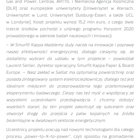
Gas and Power, Centrax, ARTTIC i Niemiecka Agencja Kosmiczna
(DLR) oraz europejskie uniwersytety (Uniwersytet w Atenach,
Uniwersytet w Lund, Uniwersytet Duisburg-Essen, a także UCL
w Londynie). Koszt projektu wynosi 15,2 mln euro, z czego dwie
trzecie środków pochodzi z unijnego programu Horyzont 2020
prowadzonego w zakresie badań naukowych i innowacji.
–
W Smurfit Kappa kładziemy duży nacisk na innowacje i poprawę
naszej efektywności energetycznej, dlatego cieszymy się, że
zostaliśmy wybrani do udziału w tym projekcie
– powiedział
Laurent Sellier, dyrektor operacyjny Smurfit Kappa Paper & Board
Europe. –
Nasz zakład w Saillat ma optymalną powierzchnię oraz
posiada zintegrowany system elektrociepłowniczy, dlatego też jest
idealnym miejscem do przeprowadzenia tego przełomowego
eksperymentu badawczego. Cieszy nas też myśl o współpracy ze
wszystkimi uczestnikami przedsięwzięcia i chcemy dołożyć
wszelkich starań, by ten projekt zakończył się sukcesem oraz
otworzył drogę do przejścia z paliw kopalnych na źródła
bezemisyjne w światowym sektorze energetycznym.
Uczestnicy projektu pracują nad nowymi technologiami dla całego
procesu „power-to-X-to-power”, czyli sposobu na gromadzenie