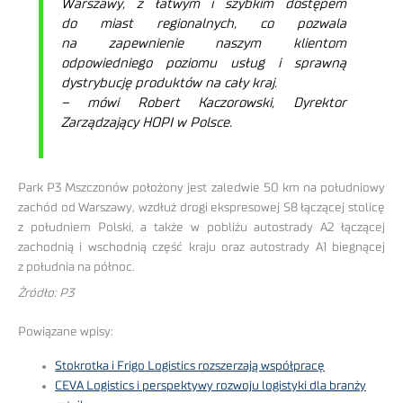
Warszawy, z łatwym i szybkim dostępem
do miast regionalnych, co pozwala
na zapewnienie naszym klientom
odpowiedniego poziomu usług i sprawną
dystrybucję produktów na cały kraj.
– mówi Robert Kaczorowski, Dyrektor
Zarządzający HOPI w Polsce.
Park P3 Mszczonów położony jest zaledwie 50 km na południowy
zachód od Warszawy, wzdłuż drogi ekspresowej S8 łączącej stolicę
z południem Polski, a także w pobliżu autostrady A2 łączącej
zachodnią i wschodnią część kraju oraz autostrady A1 biegnącej
z południa na północ.
Żródło: P3
Powiązane wpisy:
Stokrotka i Frigo Logistics rozszerzają współpracę
CEVA Logistics i perspektywy rozwoju logistyki dla branży