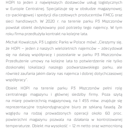
HOPI to jeden z największych dostawców usług logistycznych
w Europie Centralnej. Specjalizuje się w obsłudze magazynowej,
co-packingowej i spedycji dla czołowych producentów FMCG oraz
sieci handlowych. W 2020 r. na terenie parku P3 Mszczonów
powstał obiekt dedykowany pod potrzeby tego najemcy. W tym
roku firma przedłużyła kontrakt na kolejne lata.
Michał Kowalczyk, P3 Logistic Parks w Polsce mówi: „Cieszymy się,
że HOPI – jeden z naszych wieloletnich najemców – zdecydował
się na dalszą współpracę i pozostanie w parku P3 Mszczonów.
Przedłużenie umowy na kolejne lata to potwierdzenie nie tylko
doskonałej lokalizacji naszego podwarszawskiego parku, ale
również zaufania jakim darzy nas najemca i dobrej dotychczasowej
współpracy”.
Obiekt HOPI na terenie parku P3 Mszczonów pełni rolę
centralnego magazynu i głównej siedziby firmy. Poza szytą
na miarę powierzchnią magazynową, na 1 455 mkw. znajduje się
reprezentacyjne trzykondygnacyjne biuro ze szklaną fasadą. Ze
względu na rodzaj prowadzonych operacji około 60 proc.
powierzchni magazynu pozwala na działania w kontrolowanej
temperaturze. Obiekt ma wysokość – 12 m netto oraz wzmocnioną