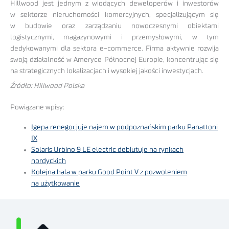
Hillwood jest jednym z wiodących deweloperów i inwestorów
w sektorze nieruchomości komercyjnych, specjalizującym się
w budowie oraz zarządzaniu nowoczesnymi obiektami
logistycznymi, magazynowymi i przemysłowymi, w tym
dedykowanymi dla sektora e-commerce. Firma aktywnie rozwija
swoją działalność w Ameryce Północnej Europie, koncentrując się
na strategicznych lokalizacjach i wysokiej jakości inwestycjach.
Źródło: Hillwood Polska
Powiązane wpisy:
Igepa renegocjuje najem w podpoznańskim parku Panattoni
IX
Solaris Urbino 9 LE electric debiutuje na rynkach
nordyckich
Kolejna hala w parku Good Point V z pozwoleniem
na użytkowanie