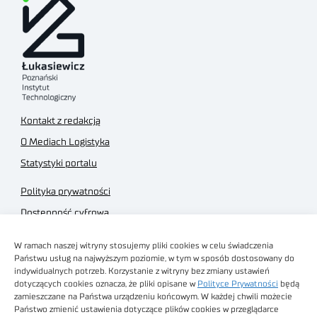
Kontakt z redakcją
O Mediach Logistyka
Statystyki portalu
Polityka prywatności
Dostępność cyfrowa
Regulamin Portalu
W ramach naszej witryny stosujemy pliki cookies w celu świadczenia
Regulamin sklepu
Państwu usług na najwyższym poziomie, w tym w sposób dostosowany do
indywidualnych potrzeb. Korzystanie z witryny bez zmiany ustawień
dotyczących cookies oznacza, że pliki opisane w
Polityce Prywatności
będą
zamieszczane na Państwa urządzeniu końcowym. W każdej chwili możecie
Państwo zmienić ustawienia dotyczące plików cookies w przeglądarce