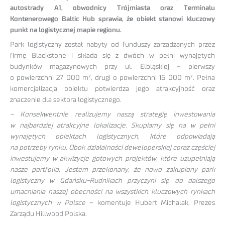
autostrady A1, obwodnicy Trójmiasta oraz Terminalu
Kontenerowego Baltic Hub sprawia, że obiekt stanowi kluczowy
punkt na logistycznej mapie regionu.
Park logistyczny został nabyty od funduszy zarządzanych przez
firmę Blackstone i składa się z dwóch w pełni wynajętych
budynków magazynowych przy ul. Elbląskiej – pierwszy
o powierzchni 27 000 m², drugi o powierzchni 16 000 m². Pełna
komercjalizacja obiektu potwierdza jego atrakcyjność oraz
znaczenie dla sektora logistycznego.
– Konsekwentnie realizujemy naszą strategię inwestowania
w najbardziej atrakcyjne lokalizacje. Skupiamy się na w pełni
wynajętych obiektach logistycznych, które odpowiadają
na potrzeby rynku. Obok działalności deweloperskiej coraz częściej
inwestujemy w akwizycje gotowych projektów, które uzupełniają
nasze portfolio.
Jestem przekonany, że nowo zakupiony park
logistyczny w Gdańsku-Rudnikach przyczyni się do dalszego
umacniania naszej obecności na wszystkich kluczowych rynkach
logistycznych w Polsce
– komentuje Hubert Michalak, Prezes
Zarządu Hillwood Polska.