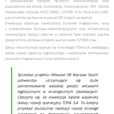
i dystrybutorów narzędzi ręcznych, elektronarzędzi oraz
wyposażenia dla branży budowlanej, motoryzacyjnej i DIY. Spółka
rozwija takie marki jak YATO, VOREL, STHOR, FLO, FALA oraz LUND,
a jej produkty są obecne w ponad 100 krajach na świecie.
Inwestycja obejmuje nowoczesny budynek magazynowy wraz
z przestrzeniami biurowo-administracyjnymi oraz infrastrukturą
towarzyszącą, będący obecnie w ostatniej fazie realizacji. Łączna
powierzchnia użytkowa projektu wynosi około 57 800 mkw.
Zakup nieruchomości wpisuje się w strategię TOYA S.A. zakładającą
dalszy rozwój zaplecza logistycznego i zwiększanie efektywności
procesów magazynowych oraz dystrybucyjnych.
Sprzedaż projektu Hillwood S8 Warsaw South
potwierdza utrzymujące się duże
zainteresowanie wysokiej jakości aktywami
logistycznymi w strategicznych lokalizacjach.
Cieszymy się, że inwestycja będzie wspierała
dalszy rozwój operacyjny TOYA S.A. To kolejny
przykład skutecznej realizacji naszej strategii