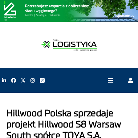
Hillwood Polska sprzedaje
projekt Hillwood S8 Warsaw
South spółce TOYA S.A.