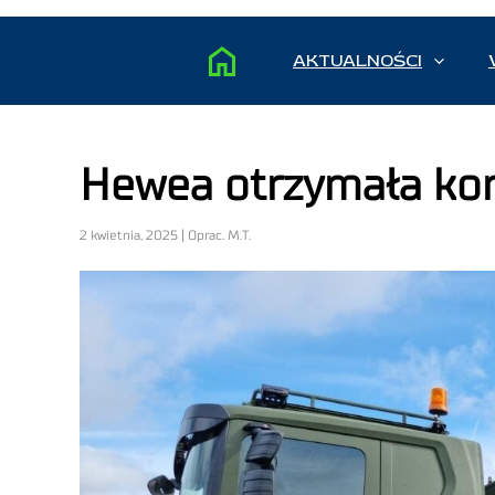
AKTUALNOŚCI
Hewea otrzymała kon
2 kwietnia, 2025 | Oprac. M.T.