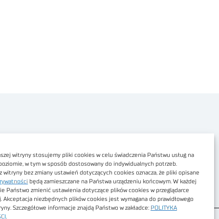
Polityka prywatności
Dostępność cyfrowa
zej witryny stosujemy pliki cookies w celu świadczenia Państwu usług na
poziomie, w tym w sposób dostosowany do indywidualnych potrzeb.
Regulamin Portalu
z witryny bez zmiany ustawień dotyczących cookies oznacza, że pliki opisane
rywatności
będą zamieszczane na Państwa urządzeniu końcowym. W każdej
Regulamin sklepu
ie Państwo zmienić ustawienia dotyczące plików cookies w przeglądarce
j. Akceptacja niezbędnych plików cookies jest wymagana do prawidłowego
tryny. Szczegółowe informacje znajdą Państwo w zakładce:
POLITYKA
CI
.