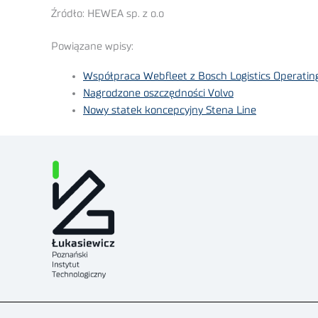
Źródło: HEWEA sp. z o.o
Powiązane wpisy:
Współpraca Webfleet z Bosch Logistics Operatin
Nagrodzone oszczędności Volvo
Nowy statek koncepcyjny Stena Line