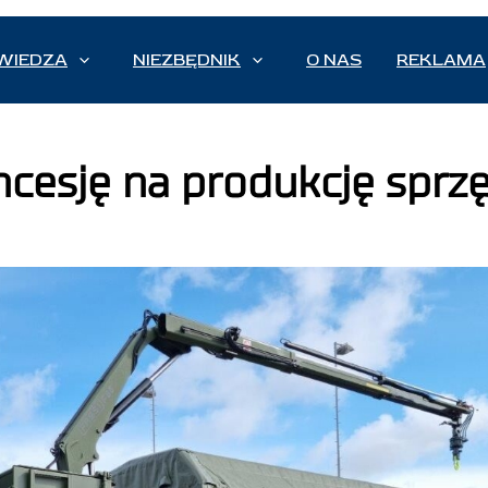
WIEDZA
NIEZBĘDNIK
O NAS
REKLAMA
cesję na produkcję sprz