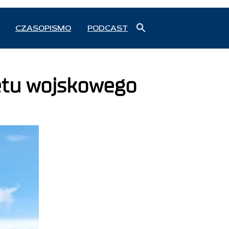
Search
CZASOPISMO
PODCAST
for:
Search Button
ętu wojskowego