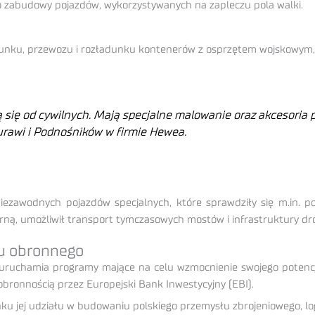
o zabudowy pojazdów, wykorzystywanych na zapleczu pola walki.
dunku, przewozu i rozładunku kontenerów z osprzętem wojskowym,
ię od cywilnych. Mają specjalne malowanie oraz akcesoria po
urawi i Podnośników w firmie Hewea.
ezawodnych pojazdów specjalnych, które sprawdziły się m.in. p
rną, umożliwił transport tymczasowych mostów i infrastruktury dr
łu obronnego
 uruchamia programy mające na celu wzmocnienie swojego potenc
obronnością przez Europejski Bank Inwestycyjny (EBI).
u jej udziału w budowaniu polskiego przemysłu zbrojeniowego, logi