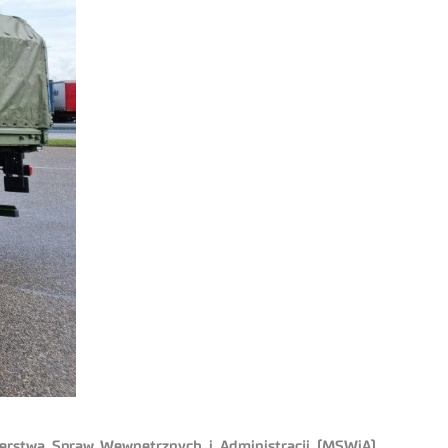
sterstwa Spraw Wewnętrznych i Administracji (MSWiA)