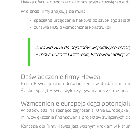
Hewea oferuje nowoczesne i innowacyjne rozwiązania d
W ofercie firmy znajdują się m.in.:
specjalne urządzenia hakowe do szybkiego zała
żurawie HDS o wzmocnionej konstrukcji.
Żurawie HDS do pojazdów wojskowych różnią s
– mówi Łukasz Olszewski, Kierownik Sekcji Ż
Doświadczenie firmy Hewea
Firma Hewea posiada doświadczenie w dostarczaniu ni
Śląsku. Sprzęt Hewea, wykorzystywany przez straż poża
Wzmocnienie europejskiego potencja
W odpowiedzi na rosnące zagrożenia, Unia Europejska
m.in. zwiększenie finansowania projektów związanych z 
Koncesja dla firmy Hewea jest ważnym krokiem w kierunk