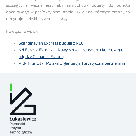
szczególnie ważne jest, aby samochody dotarły do punktu
docelowego w perfekcyjnym stanie i w jak najkrótszym czasie, co
decyduje o ekskluzywności usługi.
Powiązane wpisy:
Scandinavian Express buduje z NCC
KN Eurasia Express – Nowy serwis transportu kolejowego
między Chinami i Europą
PKP Intercity i Polska Organizacja Turystyczna partnerami