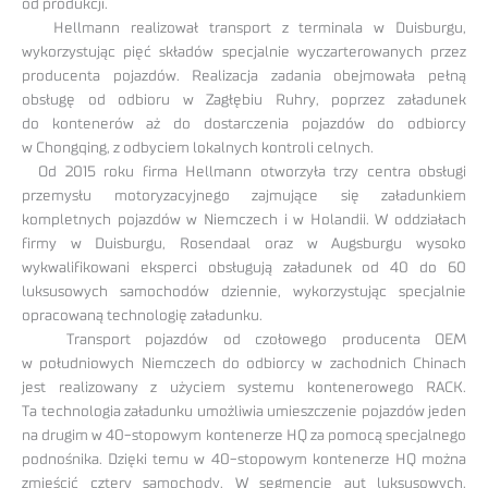
od produkcji.
Hellmann realizował transport z terminala w Duisburgu,
wykorzystując pięć składów specjalnie wyczarterowanych przez
producenta pojazdów. Realizacja zadania obejmowała pełną
obsługę od odbioru w Zagłębiu Ruhry, poprzez załadunek
do kontenerów aż do dostarczenia pojazdów do odbiorcy
w Chongqing, z odbyciem lokalnych kontroli celnych.
Od 2015 roku firma Hellmann otworzyła trzy centra obsługi
przemysłu motoryzacyjnego zajmujące się załadunkiem
kompletnych pojazdów w Niemczech i w Holandii. W oddziałach
firmy w Duisburgu, Rosendaal oraz w Augsburgu wysoko
wykwalifikowani eksperci obsługują załadunek od 40 do 60
luksusowych samochodów dziennie, wykorzystując specjalnie
opracowaną technologię załadunku.
Transport pojazdów od czołowego producenta OEM
w południowych Niemczech do odbiorcy w zachodnich Chinach
jest realizowany z użyciem systemu kontenerowego RACK.
Ta technologia załadunku umożliwia umieszczenie pojazdów jeden
na drugim w 40-stopowym kontenerze HQ za pomocą specjalnego
podnośnika. Dzięki temu w 40-stopowym kontenerze HQ można
zmieścić cztery samochody. W segmencie aut luksusowych,