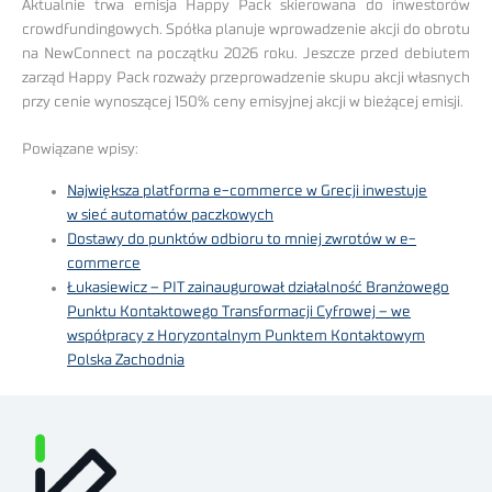
Aktualnie trwa emisja Happy Pack skierowana do inwestorów
crowdfundingowych. Spółka planuje wprowadzenie akcji do obrotu
na NewConnect na początku 2026 roku. Jeszcze przed debiutem
zarząd Happy Pack rozważy przeprowadzenie skupu akcji własnych
przy cenie wynoszącej 150% ceny emisyjnej akcji w bieżącej emisji.
Powiązane wpisy:
Największa platforma e-commerce w Grecji inwestuje
w sieć automatów paczkowych
Dostawy do punktów odbioru to mniej zwrotów w e-
commerce
Łukasiewicz – PIT zainaugurował działalność Branżowego
Punktu Kontaktowego Transformacji Cyfrowej – we
współpracy z Horyzontalnym Punktem Kontaktowym
Polska Zachodnia