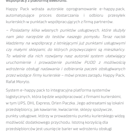
współpracy z platformą Beesfund.
Happy Pack wdraża autorskie oprogramowanie e-happy.pack,
automatyzujące proces dostarczania i odbioru przesyłek
kurierskich w punktach współpracujących z firmą partnerów.
– Posiadamy kilka własnych punktów usługowych, które służyły
nam jako narzędzie do testów naszego pomysłu. Teraz nacisk
kładziemy na współpracę z istniejącymi już punktami usługowymi
czy małymi sklepami, do których przyzwyczajeni są mieszkańcy.
To właśnie dla nich rozwijamy nasz autorski system ułatwiający
uruchomienie i prowadzenie punktów PUDO z możliwością
wdrożenia obsługi nadawania i odbierania paczek obsługiwanych
przez wiodące firmy kurierskie –
mówi prezes zarządu Happy Pack,
Rafał Moryto.
System e-happy.pack to integracyjna platforma systemów
logistycznych, która będzie współpracować z firmami kurierskimi,
w tym UPS, DHL Express, Orlen Paczka. Jego adresatami są lokalni
przedsiębiorcy, jak kawiarnie, kwiaciarnie, sklepy spożywcze,
punkty usługowe, którzy w prowadzeniu punktu kurierskiego widzą
możliwość dodatkowego przychodu. Istotną korzyścią dla
przedsiębiorców jest usunięcie barier we wdrożeniu obsługi