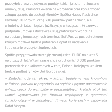
przesyłek przez pojedyncze punkty, takich jak skomplikowane
umowy, długi czas oczekiwania na wdrożenie oraz konieczność
zakupu sprzętu do obsługi klientów. Spółka Happy Pack chce
zamknąć 2022 rok z liczbą 300 punktów partnerskich, ale
w kolejnych latach będzie już liczyć je w tysiącach. W czerwcu
podpisała umowę z dostawcą usług płatniczych Worldline
na dostawę innowacyjnych terminali SoftPos, za pośrednictwem
których możliwe będzie pobieranie opłat za nadawanie
i odbieranie przesyłek kurierskich.
Spółka przygotowała strategię rozwoju sieci PUDO na okres 5
najbliższych lat. W tym czasie chce uruchomić 10.000 punktów
partnerskich zlokalizowanych w całej Polsce. Kolejnym krokiem
będzie podbój rynków Unii Europejskiej.
– Zakładamy, że ten okres, w którym budujemy nasz know-how
w Polsce, pozwoli w przyszłości na szybkie i płynne dostosowanie
e-happy.pack do wymogów w poszczególnych krajach. Krok ten
ułatwi wypracowana już formuła współpracy z systemami
funkcjonującymi w globalnych firmach kurierskich
– zapowiada
Rafał Moryto.