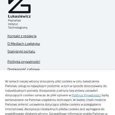
Kontakt z redakcją
O Mediach Logistyka
Statystyki portalu
Polityka prywatności
Dostępność cyfrowa
Regulamin Portalu
W ramach naszej witryny stosujemy pliki cookies w celu świadczenia
Regulamin sklepu
Państwu usług na najwyższym poziomie, w tym w sposób dostosowany do
indywidualnych potrzeb. Korzystanie z witryny bez zmiany ustawień
dotyczących cookies oznacza, że pliki opisane w
Polityce Prywatności
będą
zamieszczane na Państwa urządzeniu końcowym. W każdej chwili możecie
Państwo zmienić ustawienia dotyczące plików cookies w przeglądarce
internetowej. Akceptacja niezbędnych plików cookies jest wymagana do
Obrazy stockowe
prawidłowego działania witryny. Szczegółowe informacje znajdą Państwo w