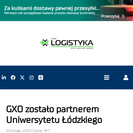
GXO zostało partnerem
Uniwersytetu Łódzkiego
23 lutego, 2023 | Oprac. M.T.