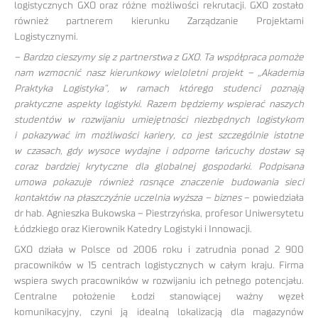
logistycznych GXO oraz różne możliwości rekrutacji. GXO zostało
również partnerem kierunku Zarządzanie Projektami
Logistycznymi.
– Bardzo cieszymy się z partnerstwa z GXO. Ta współpraca pomoże
nam wzmocnić nasz kierunkowy wieloletni projekt – „Akademia
Praktyka Logistyka”, w ramach którego studenci poznają
praktyczne aspekty logistyki. Razem będziemy wspierać naszych
studentów w rozwijaniu umiejętności niezbędnych logistykom
i pokazywać im możliwości kariery, co jest szczególnie istotne
w czasach, gdy wysoce wydajne i odporne łańcuchy dostaw są
coraz bardziej krytyczne dla globalnej gospodarki. Podpisana
umowa pokazuje również rosnące znaczenie budowania sieci
kontaktów na płaszczyźnie uczelnia wyższa – biznes
– powiedziała
dr hab. Agnieszka Bukowska – Piestrzyńska, profesor Uniwersytetu
Łódzkiego oraz Kierownik Katedry Logistyki i Innowacji.
GXO działa w Polsce od 2006 roku i zatrudnia ponad 2 900
pracowników w 15 centrach logistycznych w całym kraju. Firma
wspiera swych pracowników w rozwijaniu ich pełnego potencjału.
Centralne położenie Łodzi stanowiącej ważny węzeł
komunikacyjny, czyni ją idealną lokalizacją dla magazynów