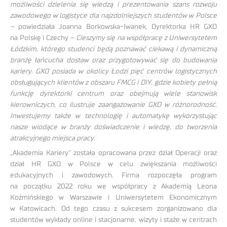
możliwości dzielenia się wiedzą i prezentowania szans rozwoju
zawodowego w logistyce dla najzdolniejszych studentów w Polsce
–
powiedziała Joanna Borkowska-Iwanek, Dyrektorka HR GXO
na Polskę i Czechy
– Cieszymy się na współpracę z Uniwersytetem
Łódzkim, którego studenci będą poznawać ciekawą i dynamiczną
branżę łańcucha dostaw oraz przygotowywać się do budowania
kariery. GXO posiada w okolicy Łodzi pięć centrów logistycznych
obsługujących klientów z obszaru FMCG i DIY, gdzie kobiety pełnią
funkcję dyrektorki centrum oraz obejmują wiele stanowisk
kierowniczych, co ilustruje zaangażowanie GXO w różnorodność.
Inwestujemy także w technologię i automatykę wykorzystując
nasze wiodące w branży doświadczenie i wiedzę, do tworzenia
atrakcyjnego miejsca pracy.
„Akademia Kariery” została opracowana przez dział Operacji oraz
dział HR GXO w Polsce w celu zwiększania możliwości
edukacyjnych i zawodowych. Firma rozpoczęła program
na początku 2022 roku we współpracy z Akademią Leona
Koźmińskiego w Warszawie i Uniwersytetem Ekonomicznym
w Katowicach. Od tego czasu z sukcesem zorganizowano dla
studentów wykłady online i stacjonarne, wizyty i staże w centrach