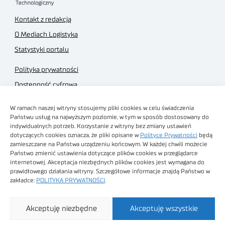
Kontakt z redakcją
O Mediach Logistyka
Statystyki portalu
Polityka prywatności
Dostępność cyfrowa
Regulamin Portalu
W ramach naszej witryny stosujemy pliki cookies w celu świadczenia
Regulamin sklepu
Państwu usług na najwyższym poziomie, w tym w sposób dostosowany do
indywidualnych potrzeb. Korzystanie z witryny bez zmiany ustawień
dotyczących cookies oznacza, że pliki opisane w
Polityce Prywatności
będą
zamieszczane na Państwa urządzeniu końcowym. W każdej chwili możecie
Państwo zmienić ustawienia dotyczące plików cookies w przeglądarce
internetowej. Akceptacja niezbędnych plików cookies jest wymagana do
Obrazy stockowe
prawidłowego działania witryny. Szczegółowe informacje znajdą Państwo w
autorstwa
zakładce:
POLITYKA PRYWATNOŚCI
.
Sieć Badawcza Łukasiewicz - Poznański Instytut
Akceptuję niezbędne
Akceptuję wszystkie
Technologiczny