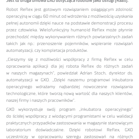
Jest to druga umowa GXO dotycząca robotów jako usługi (RaaS).
Robot Reflex jest gotowym rozwiązaniem osiągającym zdolność
operacyjną w ciągu 60 minut od wdrożenia z możliwością uzyskania
pełnej autonomii dzięki nauce na podstawie demonstracji procesu
przez człowieka. Wielofunkcyjny humanoid Reflex może płynnie
przechodzić między wykonywaniem różnych powtarzalnych zadań
takich jak np.: przenoszenie pojemników, wspieranie rozwiązań
automatyzacji, czy kompletacja produktów.
„Cieszymy się z możliwości współpracy z firmą Reflex w celu
opracowania aplikacji dla jej robota Reflex do różnych zadań
w naszych magazynach”, powiedział Adrian Stoch, dyrektor ds.
automatyzacji w GXO. „Dzięki naszemu programowi inkubatora
operacyjnego wdrażamy najbardziej nowoczesne rozwiązania
technologiczne, które tworzą nową wartość dla naszych klientów,
naszej firmy i naszych pracowników”.
GXO wykorzystuje swój program „inkubatora operacyjnego”
do ścisłej współpracy z wiodącymi programistami w celu walidacji
praktycznych przypadków zastosowania w magazynie stanowiącym
laboratorium doświadczalne. Dzięki robotowi Reflex, GXO
uczestniczy w opracowaniu szeregu zastosowań na różnych