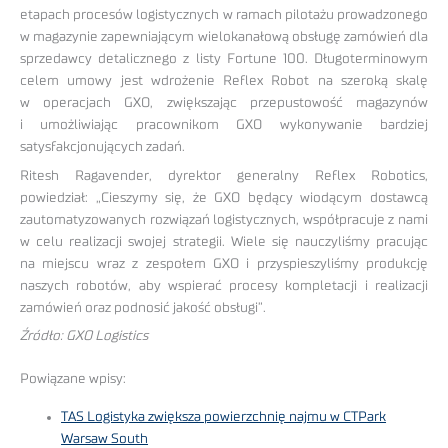
etapach procesów logistycznych w ramach pilotażu prowadzonego
w magazynie zapewniającym wielokanałową obsługę zamówień dla
sprzedawcy detalicznego z listy Fortune 100. Długoterminowym
celem umowy jest wdrożenie Reflex Robot na szeroką skalę
w operacjach GXO, zwiększając przepustowość magazynów
i umożliwiając pracownikom GXO wykonywanie bardziej
satysfakcjonujących zadań.
Ritesh Ragavender, dyrektor generalny Reflex Robotics,
powiedział: „Cieszymy się, że GXO będący wiodącym dostawcą
zautomatyzowanych rozwiązań logistycznych, współpracuje z nami
w celu realizacji swojej strategii. Wiele się nauczyliśmy pracując
na miejscu wraz z zespołem GXO i przyspieszyliśmy produkcję
naszych robotów, aby wspierać procesy kompletacji i realizacji
zamówień oraz podnosić jakość obsługi”.
Źródło: GXO Logistics
Powiązane wpisy:
TAS Logistyka zwiększa powierzchnię najmu w CTPark
Warsaw South