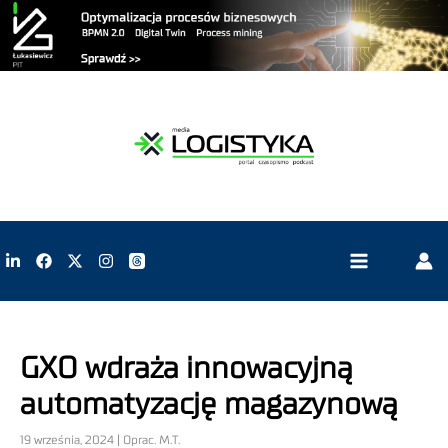
GXO wdraża innowacyjną
automatyzację magazynową
19 września, 2024 | Oprac. M.T.