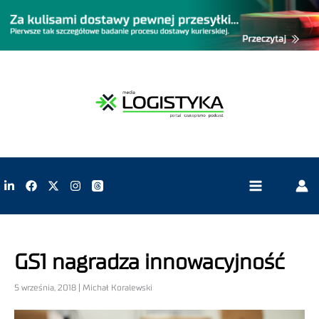
GS1 nagradza innowacyjność
5 września, 2018 | Michał Koralewski