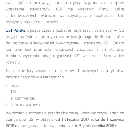
zwiększyć ich przewagę konkurencyjną. Nagroda za najlepsze
wdrożenie standardów GS1 ma wyróżnić firmy, które
z innowacyjnych wdrożeń wykorzystujących rozwiązania GS1
osiągnęły największe korzyści.
GS1 Polska
, będąca częścią globalnej organizacji, działającej w 150
krajach na świecie, od tego roku przyznaje nagrody firmom, które
do poprawy efektywności wykorzystały standardy GS1. Celem
konkursu jest promocja najlepszych rozwiązań i ich efektów.
Konkurs wypełnia misję organizacji GS1 wspierania firm w ich
rozwoju.
Niezależne jury, złożone z ekspertów i branżowych autorytetów,
przyzna nagrodę w 4 kategoriach:
• retail,
• TSL,
• e-commerce,
• ochrona zdrowia.
Wyróżnienia otrzymają przedsiębiorstwa, które wdrożyły jeden ze
standardów GS1 w okresie
od 1 stycznia 2017 roku do 1 czerwca
2018 r.
oraz zgłoszą udział w konkursie do
5 października 2018 r.