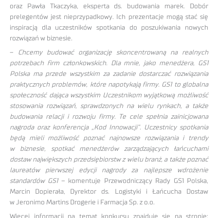
oraz Pawła Tkaczyka, eksperta ds. budowania marek. Dobór
prelegentów jest nieprzypadkowy. Ich prezentacje mogą stać się
inspiracją dla uczestników spotkania do poszukiwania nowych
rozwiązań w biznesie.
–
Chcemy budować organizację skoncentrowaną na realnych
potrzebach firm członkowskich. Dla mnie, jako menedżera, GS1
Polska ma przede wszystkim za zadanie dostarczać rozwiązania
praktycznych problemów, które napotykają firmy. GS1 to globalna
społeczność dająca wszystkim Uczestnikom wyjątkową możliwość
stosowania rozwiązań, sprawdzonych na wielu rynkach, a także
budowania relacji i rozwoju firmy. Te cele spełnia zainicjowana
nagroda oraz konferencja „Kod Innowacji”. Uczestnicy spotkania
będą mieli możliwość poznać najnowsze rozwiązania i trendy
w biznesie, spotkać menedżerów zarządzających łańcuchami
dostaw największych przedsiębiorstw z wielu branż, a także poznać
laureatów pierwszej edycji nagrody za najlepsze wdrożenie
standardów GS1
– komentuje Przewodniczący Rady GS1 Polska,
Marcin Dopierała, Dyrektor ds. Logistyki i Łańcucha Dostaw
w Jeronimo Martins Drogerie i Farmacja Sp. z o.o.
Więcej informacji na temat konkursu znajduje się na stronie: