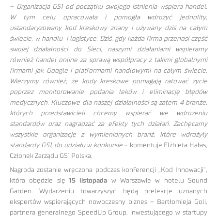
– Organizacja GS1 od początku swojego istnienia wspiera handel.
W tym celu opracowała i pomogła wdrożyć jednolity,
ustandaryzowany kod kreskowy znany i używany dziś na całym
świecie, w handlu i logistyce. Dziś, gdy każda firma przenosi część
swojej działalności do Sieci, naszymi działaniami wspieramy
również handel online za sprawą współpracy z takimi globalnymi
firmami jak Google i platformami handlowymi na całym świecie.
Wierzymy również, że kody kreskowe pomagają ratować życie
poprzez monitorowanie podania leków i eliminację błędów
medycznych. Kluczowe dla naszej działalności są zatem 4 branże,
których przedstawicieli chcemy wspierać we wdrożeniu
standardów oraz nagradzać za efekty tych działań. Zachęcamy
wszystkie organizacje z wymienionych branż, które wdrożyły
standardy GS1, do udziału w konkursie
– komentuje Elżbieta Hałas,
Członek Zarządu GS1 Polska.
Nagroda zostanie wręczona podczas konferencji „Kod Innowacji”,
która obędzie się
15 listopada
w Warszawie w hotelu Sound
Garden. Wydarzeniu towarzyszyć będą prelekcje uznanych
ekspertów wspierających nowoczesny biznes – Bartłomieja Goli,
partnera generalnego SpeedUp Group, inwestującego w startupy